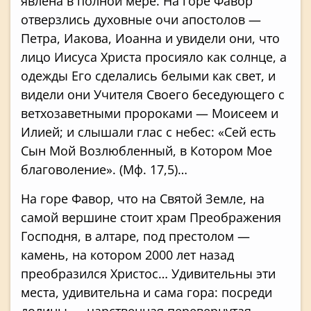
явлена в полной мере. На горе Фавор
отверзлись духовные очи апостолов —
Петра, Иакова, Иоанна и увидели они, что
лицо Иисуса Христа просияло как солнце, а
одежды Его сделались белыми как свет, и
видели они Учителя Своего беседующего с
ветхозаветными пророками — Моисеем и
Илией; и слышали глас с небес: «Сей есть
Сын Мой Возлюбленный, в Котором Мое
благоволение». (Мф. 17,5)…
На горе Фавор, что на Святой Земле, на
самой вершине стоит храм Преображения
Гос­подня, в алтаре, под престолом —
камень, на котором 2000 лет назад
преобразился Хрис­тос… Удивительны эти
места, удивительна и сама гора: посреди
долины — царственная пере­вернутая