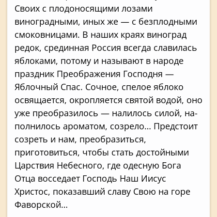
Своих с плодоносящими лозами
виноградны­ми, иных же — с безплодными
смоковницами. В наших краях виноград
редок, срединная Россия всегда славилась
яблоками, потому и называют в народе
праздник Преображения Господня —
Яблочный Спас. Сочное, спелое яблоко
освящается, окропляется святой водой, оно
уже преобразилось — налилось силой, на­
полнилось ароматом, созрело… Предстоит
со­зреть и нам, преобразиться,
приготовиться, чтобы стать достойными
Царствия Небесного, где одесную Бога
Отца восседает Господь Наш Иисус
Христос, показавший славу Свою на горе
Фаворской…