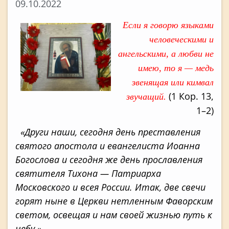
09.10.2022
Если я говорю языками
человечес­кими и
ангельскими, а любви не
имею, то я — медь
звенящая или кимвал
(1 Кор. 13,
звучащий.
1–2)
«Други наши, сегодня день преставле­ния
святого апостола и евангелиста Иоан­на
Богослова и сегодня же день прослав­ления
святителя Тихона — Патриарха
Московского и всея России. Итак, две свечи
горят ныне в Церкви нетленным Фаворским
светом, освещая и нам своей жизнью путь к
небу.»