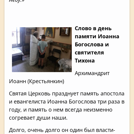
Слово в день
памяти Иоанна
Богослова и
святителя
Тихона
Архимандрит
Иоанн (Крестьянкин)
Святая Церковь празднует память апо­стола
и евангелиста Иоанна Богослова три раза в
году, и память о нем всегда неиз­менно
согревает души наши.
Долго, очень долго он один был власти­