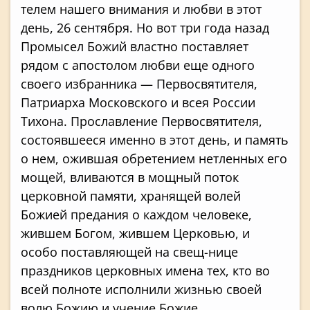
телем нашего внимания и любви в этот
день, 26 сентября. Но вот три года назад
Про­мысел Божий властно поставляет
рядом с апостолом любви еще одного
своего из­бранника — Первосвятителя,
Патриарха Московского и всея России
Тихона. Про­славление Первосвятителя,
состоявшееся именно в этот день, и память
о нем, ожив­шая обретением нетленных его
мощей, вли­ваются в мощный поток
церковной памя­ти, хранящей волей
Божией предания о каждом человеке,
жившем Богом, жившем Церковью, и
особо поставляющей на свещ-нице
праздников церковных имена тех, кто во
всей полноте исполнили жизнью своей
волю Божию и учение Божие.