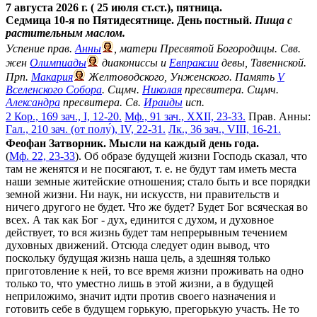
7 августа 2026 г. ( 25 июля ст.ст.), пятница.
Седмица 10-я по Пятидесятнице. День постный.
Пища с
растительным маслом.
Успение прав.
Анны
, матери Пресвятой Богородицы. Свв.
жен
Олимпиады
диакониссы и
Евпраксии
девы, Тавеннской.
Прп.
Макария
Желтоводского, Унженского. Память
V
Вселенского Собора
. Сщмч.
Николая
пресвитера. Сщмч.
Александра
пресвитера. Св.
Ираиды
исп.
2 Кор., 169 зач., I, 12-20.
Мф., 91 зач., XXII, 23-33.
Прав. Анны:
Гал., 210 зач. (от полу́), IV, 22-31.
Лк., 36 зач., VIII, 16-21.
Феофан Затворник. Мысли на каждый день года.
(
Мф. 22, 23-33
). Об образе будущей жизни Господь сказал, что
там не женятся и не посягают, т. е. не будут там иметь места
наши земные житейские отношения; стало быть и все порядки
земной жизни. Ни наук, ни искусств, ни правительств и
ничего другого не будет. Что же будет? Будет Бог всяческая во
всех. А так как Бог - дух, единится с духом, и духовное
действует, то вся жизнь будет там непрерывным течением
духовных движений. Отсюда следует один вывод, что
поскольку будущая жизнь наша цель, а здешняя только
приготовление к ней, то все время жизни проживать на одно
только то, что уместно лишь в этой жизни, а в будущей
неприложимо, значит идти против своего назначения и
готовить себе в будущем горькую, прегорькую участь. Не то