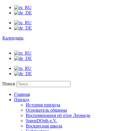
Календарь
Поиск
Главная
Приход
История прихода
Основатель общины
Воспоминания об отце Леониде
JugenDOrth e.V.
Воскресная школа