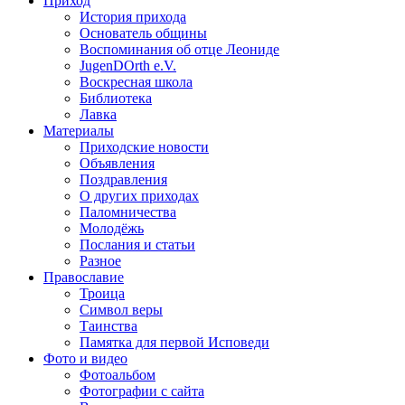
Приход
История прихода
Основатель общины
Воспоминания об отце Леониде
JugenDOrth e.V.
Воскресная школа
Библиотека
Лавка
Материалы
Приходские новости
Объявления
Поздравления
О других приходах
Паломничества
Молодёжь
Послания и статьи
Разное
Православие
Троица
Символ веры
Таинства
Памятка для первой Исповеди
Фото и видео
Фотоальбом
Фотографии с сайта