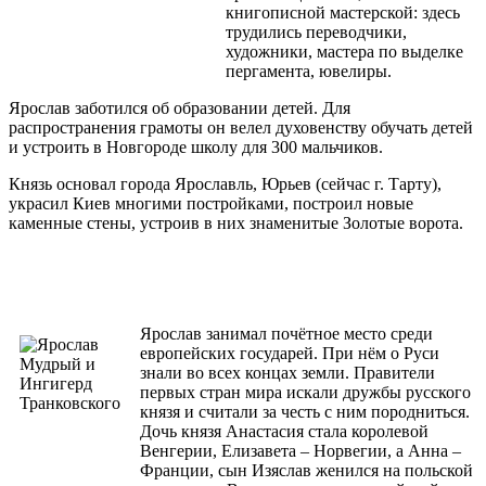
книгописной мастерской: здесь
трудились переводчики,
художники, мастера по выделке
пергамента, ювелиры.
Ярослав заботился об образовании детей. Для
распространения грамоты он велел духовенству обучать детей
и устроить в Новгороде школу для 300 мальчиков.
Князь основал города Ярославль, Юрьев (сейчас г. Тарту),
украсил Киев многими постройками, построил новые
каменные стены, устроив в них знаменитые Золотые ворота.
Ярослав занимал почётное место среди
европейских государей. При нём о Руси
знали во всех концах земли. Правители
первых стран мира искали дружбы русского
князя и считали за честь с ним породниться.
Дочь князя Анастасия стала королевой
Венгерии, Елизавета – Норвегии, а Анна –
Франции, сын Изяслав женился на польской