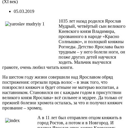
(ХІ век)
05.03.2019
1035 лет назад родился Ярослав
Мудрый, четвёртый сын великого
Киевского князя Владимира,
прозванного в народе «Красно
Солнышко», и полоцкой княжны
Рогнеды. Детство Ярослава было
трудным – у него болели ноги, он
позже других детей научился
ходить. Мальчик выучился
грамоте, очень любил читать книги.
На шестом году жизни совершили над Ярославом обряд
пострижения: отрезали прядь волос – в знак того, что
повзрослел княжич и будет отныне не матерью воспитан, а
наставником. Становился он с каждым годом в присутствии
великого князя Ярослава» всё сильнее и мудрее. Да только от
прежней болезни хромота осталась, за что и получил княжич
прозвание – хромец.
А в 11 лет был отправлен отцом княжить в
город Ростов, а потом и в Новгород. И
платил Ярослав отцу, князю Киевскому,