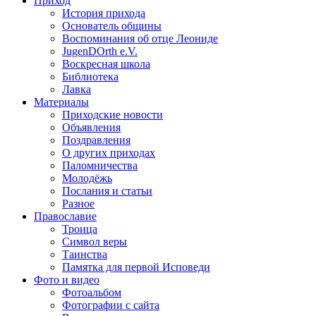
Приход
История прихода
Основатель общины
Воспоминания об отце Леониде
JugenDOrth e.V.
Воскресная школа
Библиотека
Лавка
Материалы
Приходские новости
Объявления
Поздравления
О других приходах
Паломничества
Молодёжь
Послания и статьи
Разное
Православие
Троица
Символ веры
Таинства
Памятка для первой Исповеди
Фото и видео
Фотоальбом
Фотографии с сайта