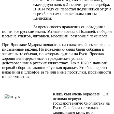
ежегодную дань в 2 тысячи гривен серебра.
В 1014 году он перестал подчиняться отцу, а
через 5 лет сам стал великим князем
Киевским.
За время своего правления он объединил
почти все русские земли. Успешно воевал с Польшей, победил
племена ятвягов, литовцев, мозовшан, разгромил печенегов.
При Ярославе Мудром появились на славянской земле первые
письменные законы. По повелению князя были собраны и
записаны те обычаи, по которым судили на Руси. Ярослав
хорошо знал церковные и гражданские уставы,
действовавшие в русских княжествах. Так в 1020 г. написан
первый сборник законов «Русская правда». Это был перечень
наказаний и штрафов за те или иные проступки, провинности
и преступления.
Князь был очень образован. Он
основал первую
государственную библиотеку на
Руси. Она была не только
хранилищем книг, но и