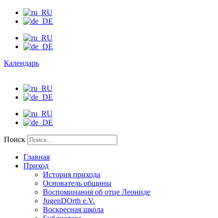
Календарь
Поиск
Главная
Приход
История прихода
Основатель общины
Воспоминания об отце Леониде
JugenDOrth e.V.
Воскресная школа