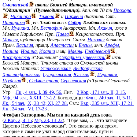
Смоленской
иконы Божией Матери, именуемой
"Одигитрия" (Путеводительница).
Апп. от 70-ти
Прохора
,
Никанора
,
Тимона
и
Пармена
диаконов. Свт.
Питирима
, еп. Тамбовского.
Собор
Тамбовских святых.
Мч.
Иулиана
. Мч.
Евстафия
Анкирского. Мч.
Акакия
, иже в
Милете Карийском. Прп.
Павла
Ксиропотамского. Прп.
Моисея
, чудотворца Печерского. Сщмч.
Николая
диакона.
Прмч.
Василия
, прмцц.
Анастасии
и
Елены
, мчч.
Арефы
,
Иоанна
,
Иоанна
,
Иоанна
и мц.
Мавры
.
Гребневской
,
Костромской
и"Умиление"
Серафимо-Дивеевской
икон
Божией Матери. Чтимые списки со Смоленской иконы
Божией Матери:
Устюженская
,
Выдропусская
,
Христофоровская
,
Супрасльская
,
Югская
,
Игрицкая
,
Шуйская
,
Седмиезерная
,
Сергиевская
(в Троице-Сергиевой
Лавре).
Утр. -
Лк., 4 зач., I, 39-49, 56.
Лит. -
2 Кор., 171 зач., II, 3-15.
Мф., 94 зач., XXIII, 13-22.
Богородицы:
Флп., 240 зач., II, 5-11.
Лк., 54 зач., X, 38-42; XI, 27-28.
Свт.:
Евр., 335 зач., XIII, 17-21.
Лк., 24 зач., VI, 17-23
.
Феофан Затворник. Мысли на каждый день года.
(
2 Кор. 2, 4-15
;
Мф. 23, 13-22
). "Горе вам, . . . что затворяете
Царство Небесное человекам". Это сказано архиереям,
которые и сами не учат народ спасительному пути и
священников не заставляют делать то; сказано и священникам,