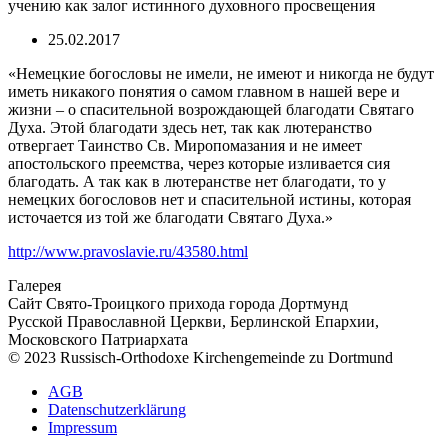
учению как залог истинного духовного просвещения
25.02.2017
«Немецкие богословы не имели, не имеют и никогда не будут
иметь никакого понятия о самом главном в нашей вере и
жизни – о спасительной возрождающей благодати Святаго
Духа. Этой благодати здесь нет, так как лютеранство
отвергает Таинство Св. Миропомазания и не имеет
апостольского преемства, через которые изливается сия
благодать. А так как в лютеранстве нет благодати, то у
немецких богословов нет и спасительной истины, которая
источается из той же благодати Святаго Духа.»
http://www.pravoslavie.ru/43580.html
Галерея
Сайт Свято-Троицкого прихода города Дортмунд
Русской Православной Церкви, Берлинской Епархии,
Московского Патриархата
© 2023 Russisch-Orthodoxe Kirchengemeinde zu Dortmund
АGB
Datenschutzerklärung
Impressum