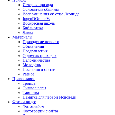
Приход
История прихода
Основатель общины
Воспоминания об отце Леониде
JugenDOrth e.V.
Воскресная школа
Библиотека
Лавка
Материалы
Приходские новости
Объявления
Поздравления
О других приходах
Паломничества
Молодёжь
Послания и статьи
Разное
Православие
Троица
Символ веры
Таинства
Памятка для первой Исповеди
Фото и видео
Фотоальбом
Фотографии с сайта