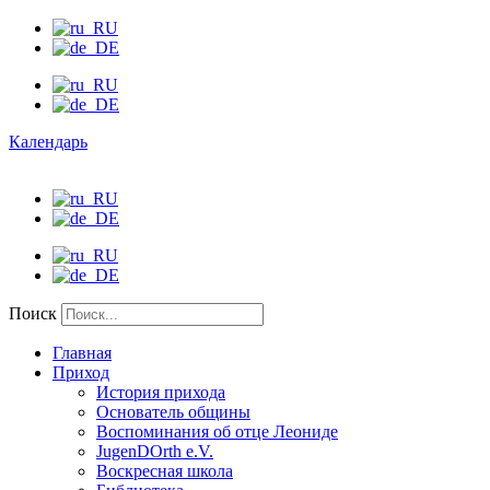
Календарь
Поиск
Главная
Приход
История прихода
Основатель общины
Воспоминания об отце Леониде
JugenDOrth e.V.
Воскресная школа