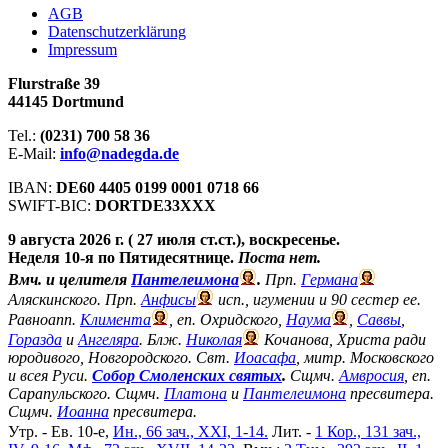
АGB
Datenschutzerklärung
Impressum
Flurstraße 39
44145 Dortmund
Tel.:
(0231) 700 58 36
E-Mail:
info@nadegda.de
IBAN:
DE60 4405 0199 0001 0718 66
SWIFT-BIC:
DORTDE33XXX
9 августа 2026 г. ( 27 июля ст.ст.), воскресенье.
Неделя 10-я по Пятидесятнице.
Поста нет.
Вмч. и целителя
Пантелеимона
.
Прп.
Германа
Аляскинского. Прп.
Анфисы
исп., игумении и 90 сестер ее.
Равноапп.
Климента
, еп. Охридского,
Наума
,
Саввы
,
Горазда
и
Ангеляра
. Блж.
Николая
Кочанова, Христа ради
юродивого, Новгородского. Свт.
Иоасафа
, митр. Московского
и всея Руси.
Собор Смоленских святых
.
Сщмч.
Амвросия
, еп.
Сарапульского. Сщмч.
Платона
и
Пантелеимона
пресвитера.
Сщмч.
Иоанна
пресвитера.
Утр. - Ев. 10-е,
Ин., 66 зач., XXI, 1-14.
Лит. -
1 Кор., 131 зач.,