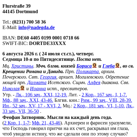
Flurstraße 39
44145 Dortmund
Tel.:
(0231) 700 58 36
E-Mail:
info@nadegda.de
IBAN:
DE60 4405 0199 0001 0718 66
SWIFT-BIC:
DORTDE33XXX
6 августа 2026 г. ( 24 июля ст.ст.), четверг.
Седмица 10-я по Пятидесятнице.
Поста нет.
Мц.
Христины
.
Мчч. блгвв. князей
Бориса
и
Глеба
, во св.
Крещении Романа и Давида.
Прп.
Поликарпа
, архим.
Печерского. Свт.
Георгия
, архиеп. Могилевского. Обретение
мощей прп.
Далмата
Исетского. Сщмч.
Алфея
диакона. Свв.
Николая
и
Иоанна
испп., пресвитеров.
Утр. -
Лк., 106 зач., XXI, 12-19.
Лит. -
2 Кор., 167 зач., I, 1-7.
Мф., 88 зач., XXI, 43-46.
Блгвв. кнн.:
Рим., 99 зач., VIII, 28-39.
Ин., 52 зач., XV, 17 - XVI, 2.
Мц.:
2 Кор., 181 зач., VI, 1-10.
Лк.,
33 зач., VII, 36-50
.
Феофан Затворник. Мысли на каждый день года.
(
2 Кор. 1, 1-7
;
Мф. 21, 43-46
). Архиереи и фарисеи уразумели,
что Господь говорил притчи на их счет, раскрывал им глаза,
чтоб увидели истину, что же сделали они по этому случаю?