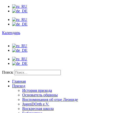
Календарь
Поиск
Главная
Приход
История прихода
Основатель общины
Воспоминания об отце Леониде
JugenDOrth e.V.
Воскресная школа