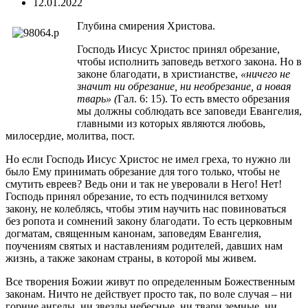
12.01.2022
Глубина смирения Христова.
Господь Иисус Христос принял обрезание,
чтобы исполнить заповедь ветхого закона. Но в
законе благодати, в христианстве,
«ничего не
значит ни обрезание, ни необрезание, а новая
тварь» (
Гал. 6: 15). То есть вместо обрезания
мы должны соблюдать все заповеди Евангелия,
главными из которых являются любовь,
милосердие, молитва, пост.
Но если Господь Иисус Христос не имел греха, то нужно ли
было Ему принимать обрезание для того только, чтобы не
смутить евреев? Ведь они и так не уверовали в Него! Нет!
Господь принял обрезание, то есть подчинился ветхому
закону, не колеблясь, чтобы этим научить нас повиноваться
без ропота и сомнений закону благодати. То есть церковным
догматам, священным канонам, заповедям Евангелия,
поучениям святых и наставлениям родителей, давших нам
жизнь, а также законам страны, в которой мы живем.
Все творения Божии живут по определенным Божественным
законам. Ничто не действует просто так, по воле случая – ни
горние ангелы, ни звезды небесные, ни твари земные, ни