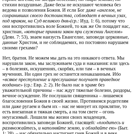
стихии воздушные. Даже бесы не искушают человека без
ведома и позволения Божия. И если Бог даже
«ангелов, не
сохранивших своего достоинства, соблюдает в вечных узах,
под мраком, на Суд великого дня»(ср.:
Иуд. 1: 6), потому что
они воспротивились воле Божией, то как же Он пощадит нас,
христиан,
«которые приняли закон при служении Ангелов»
(Деян. 7: 53), знаем наизусть Евангелие, заповеди церковные,
данные Христом, и не соблюдаемих, но постоянно нарушаем
своими грехами?
Нет, братия. Не можем мы дать на это никакого ответа. Мы
нарушили закон, мы заслуживаем суда и наказания: или здесь
– в болезнях, искушениях, скорбях, или там – в вечных
мучениях. Ни один грех не останется ненаказанным. Ибо
«
всякое преступление и преслушание получает праведное
воздание»
(ср.: Евр. 2: 2). Не было нас в храме без
уважительной причины – нас ждут тяжелые болезни, раздоры,
вечное осуждение. Не послушали священника – лишаемся
благословения Божия в своей жизни. Противимся родителям
или даже ругаем и бьем их – нас не минует их проклятие, то
есть внезапная и тяжкая смерть, а на том свете – огонь
неугасимый. Лишили мы жизни своих младенцев,
воспротивились заповеди Божией, гласящей
: «плодитесь и
размножайтесь, и наполняйте землю, и обладайте ею»
(Быт.
1: 28), – нас обязательно настигнет гнев Божий и в веке