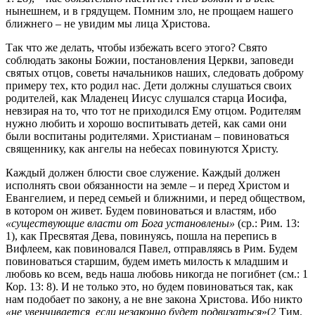
нынешнем, и в грядущем. Помним зло, не прощаем нашего
ближнего – не увидим мы лица Христова.
Так что же делать, чтобы избежать всего этого? Свято
соблюдать законы Божии, постановления Церкви, заповеди
святых отцов, советы начальников наших, следовать доброму
примеру тех, кто родил нас. Дети должны слушаться своих
родителей, как Младенец Иисус слушался старца Иосифа,
невзирая на то, что тот не приходился Ему отцом. Родителям
нужно любить и хорошо воспитывать детей, как сами они
были воспитаны родителями. Христианам – повиноваться
священнику, как ангелы на небесах повинуются Христу.
Каждый должен блюсти свое служение. Каждый должен
исполнять свои обязанности на земле – и перед Христом и
Евангелием, и перед семьей и ближними, и перед обществом,
в котором он живет. Будем повиноваться и властям, ибо
«существующие власти от Бога установлены»
(ср.: Рим. 13:
1), как Пресвятая Дева, повинуясь, пошла на перепись в
Вифлеем, как повиновался Павел, отправляясь в Рим. Будем
повиноваться старшим, будем иметь милость к младшим и
любовь ко всем, ведь наша любовь никогда не погибнет (см.: 1
Кор. 13: 8). И не только это, но будем повиноваться так, как
нам подобает по закону, а не вне закона Христова. Ибо никто
«не увенчивается, если незаконно будет подвизаться
»(2 Тим.