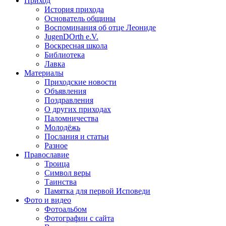
Приход
История прихода
Основатель общины
Воспоминания об отце Леониде
JugenDOrth e.V.
Воскресная школа
Библиотека
Лавка
Материалы
Приходские новости
Объявления
Поздравления
О других приходах
Паломничества
Молодёжь
Послания и статьи
Разное
Православие
Троица
Символ веры
Таинства
Памятка для первой Исповеди
Фото и видео
Фотоальбом
Фотографии с сайта