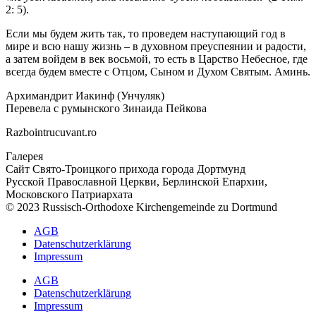
2: 5).
Если мы будем жить так, то проведем наступающий год в
мире и всю нашу жизнь – в духовном преуспеянии и радости,
а затем войдем в век восьмой, то есть в Царство Небесное, где
всегда будем вместе с Отцом, Сыном и Духом Святым. Аминь.
Архимандрит Иакинф (Унчуляк)
Перевела с румынского Зинаида Пейкова
Razbointrucuvant.ro
Галерея
Сайт Свято-Троицкого прихода города Дортмунд
Русской Православной Церкви, Берлинской Епархии,
Московского Патриархата
© 2023 Russisch-Orthodoxe Kirchengemeinde zu Dortmund
АGB
Datenschutzerklärung
Impressum
АGB
Datenschutzerklärung
Impressum