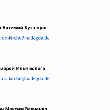
й Артемий Кузнецов
:
do-kirche@nadegda.de
оиерей Илья Болога
:
do-kirche@nadegda.de
он Максим Вахненко