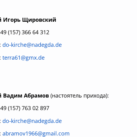
й Игорь Щировский
+49 (157) 366 64 312
:
do-kirche@nadegda.de
:
terra61@gmx.de
й Вадим Абрамов
(настоятель прихода):
+49 (157) 763 02 897
:
do-kirche@nadegda.de
:
abramov1966@gmail.com