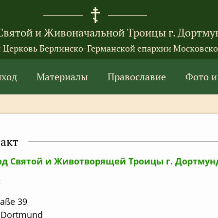
Святой и Живоначальной Троицы г. Дортму
я Церковь Берлинско-Германской епархии Московско
иход
Материалы
Православие
Фото и
акт
од Святой и Животворящей Троицы г. Дортмун
:
raße 39
 Dortmund