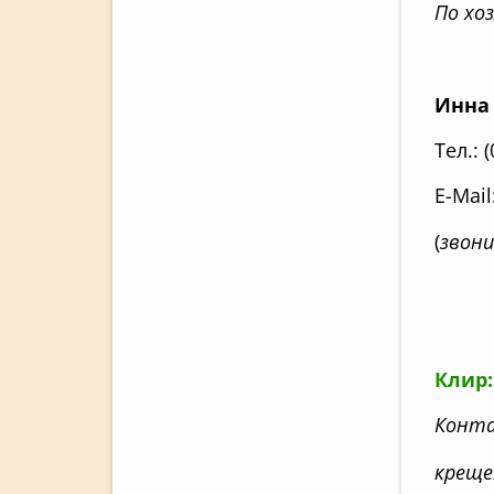
По хо
Инна
Тел.: 
E-Mail
(
звони
Клир:
Конта
креще