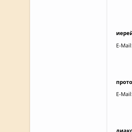
иере
E-Mail
прот
E-Mail
диак