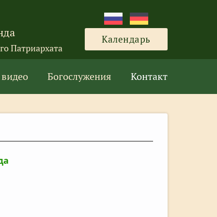
нда
Календарь
го Патриархата
 видео
Богослужения
Контакт
да