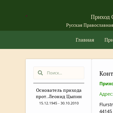
Приход 
Русская Православна
Главная
Пр
Конт
Прих
Основатель прихода
Адрес
прот. Леонид Цыпин
15.12.1945 - 30.10.2010
Flurst
44145