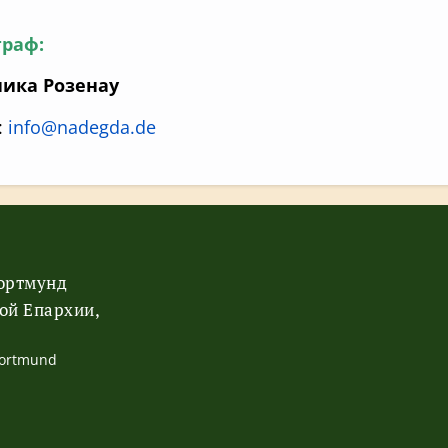
граф:
ника Розенау
:
info@nadegda.de
Дортмунд
ой Епархии,
Dortmund