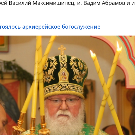
й Василий Максимишинец, и. Вадим Абрамов и и.
стоялось архиерейское богослужение