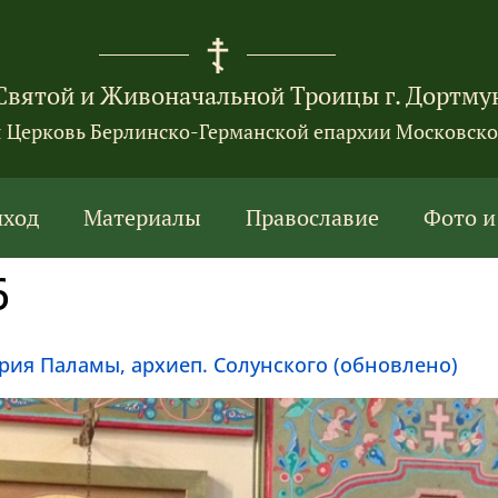
Святой и Живоначальной Троицы г. Дортму
я Церковь Берлинско-Германской епархии Московско
иход
Материалы
Православие
Фото и
6
ория Паламы, архиеп. Солунского (обновлено)