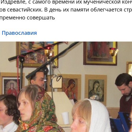
Издревле, с самого времени их мученической кон
в севастийских. В день их памяти облегчается ст
епременно совершать
о Православия