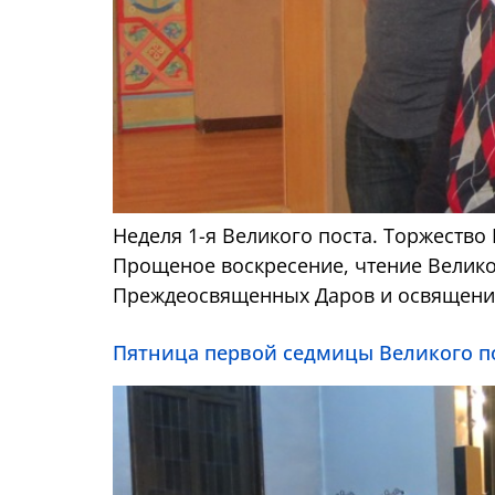
Неделя 1-я Великого поста. Торжество
Прощеное воскресение, чтение Велико
Преждеосвященных Даров и освящение
Пятница первой седмицы Великого п