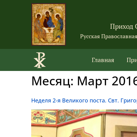
Приход 
Русская Православна
Главная
Пр
Месяц:
Март 201
Неделя 2-я Великого поста. Свт. Григ