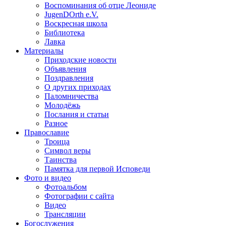
Воспоминания об отце Леониде
JugenDOrth e.V.
Воскресная школа
Библиотека
Лавка
Материалы
Приходские новости
Объявления
Поздравления
О других приходах
Паломничества
Молодёжь
Послания и статьи
Разное
Православие
Троица
Символ веры
Таинства
Памятка для первой Исповеди
Фото и видео
Фотоальбом
Фотографии с сайта
Видео
Трансляции
Богослужения