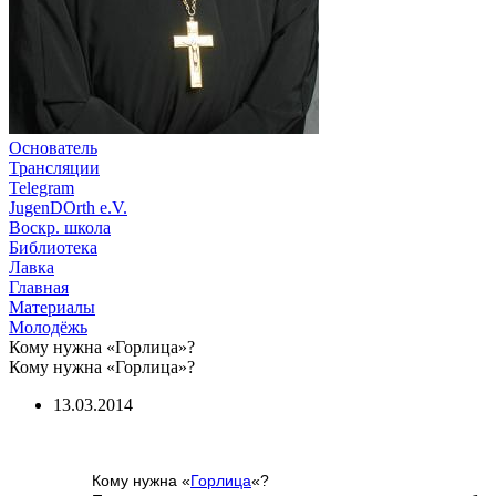
Основатель
Трансляции
Telegram
JugenDOrth e.V.
Воскр. школа
Библиотека
Лавка
Главная
Материалы
Молодёжь
Кому нужна «Горлица»?
Кому нужна «Горлица»?
13.03.2014
Кому нужна «
Горлица
«?