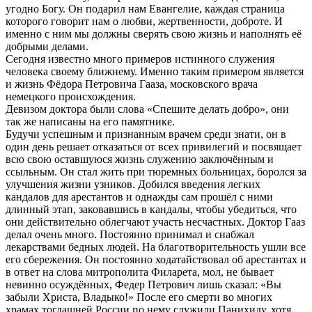
угодно Богу. Он подарил нам Евангелие, каждая страница
которого говорит нам о любви, жертвенности, доброте. И
именно с ним мы должны сверять свою жизнь и наполнять её
добрыми делами.
Сегодня известно много примеров истинного служения
человека своему ближнему. Именно таким примером является
и жизнь Фёдора Петровича Гааза, московского врача
немецкого происхождения.
Девизом доктора были слова «Спешите делать добро», они
так же написаны на его памятнике.
Будучи успешным и признанным врачем среди знати, он в
один день решает отказаться от всех привилегий и посвящает
всю свою оставшуюся жизнь служению заключённым и
ссыльным. Он стал жить при тюремных больницах, боролся за
улучшения жизни узников. Добился введения легких
кандалов для арестантов и однажды сам прошёл с ними
длинный этап, заковавшись в кандалы, чтобы убедиться, что
они действительно облегчают участь несчастных. Доктор Гааз
делал очень много. Постоянно принимал и снабжал
лекарствами бедных людей. На благотворительность ушли все
его сбережения. Он постоянно ходатайствовал об арестантах и
в ответ на слова митрополита Филарета, мол, не бывает
невинно осуждённых, Федер Петрович лишь сказал: «Вы
забыли Христа, Владыко!» После его смерти во многих
храмах тогдашней России по нему служили Панихиду, хотя