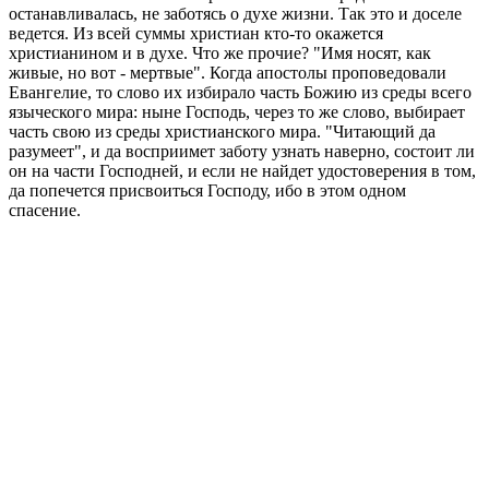
останавливалась, не заботясь о духе жизни. Так это и доселе
ведется. Из всей суммы христиан кто-то окажется
христианином и в духе. Что же прочие? "Имя носят, как
живые, но вот - мертвые". Когда апостолы проповедовали
Евангелие, то слово их избирало часть Божию из среды всего
языческого мира: ныне Господь, через то же слово, выбирает
часть свою из среды христианского мира. "Читающий да
разумеет", и да восприимет заботу узнать наверно, состоит ли
он на части Господней, и если не найдет удостоверения в том,
да попечется присвоиться Господу, ибо в этом одном
спасение.