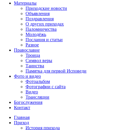
Материалы
Приходские новости
Объявления
Поздравления
О других приходах
Паломничества
Молодёжь
Послания и статьи
Разное
Православие
Троица
Символ веры
Таинства
Памятка для первой Исповеди
Фото и видео
Фотоальбом
Фотографии с сайта
Видео
Трансляции
Богослужения
Контакт
Главная
Приход
История прихода