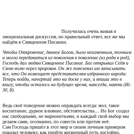
Получилась очень живая и
эмоциональная дискуссия, но правильный ответ, все же мы
найдём в Священном Писании.
Чтобы Откровение, данное Богом, было неизменным, точным
и могло передаваться из поколения в поколение (из рода в род),
Господь дал людям Священное Писание. Бог открывал Себя и
Свою волю через пророков. Он же повелевал им записывать
все, что Он возвещает представителям избранного народа:
Теперь пойди, начертай это на доске у них, и впиши это в
книгу, чтобы осталось на будущее время, навсегда, навеки (Ис
30, 8).
Ведь своё поведение можно оправдать всегда: мол, такое
воспитание, дурное влияние, обстоятельства… Но Бог создал
нас свободными, не марионетками, и каждый свой выбор мы
делаем сами, осознанно, по совести или против неё.
Сам Господь пришёл в этот мир и своим личным примером
показал человеку, как пройти жизненный путь достойно,