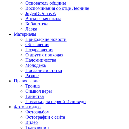
Основатель общины
Воспоминания об отце Леониде
JugenDOrth e.V.
Воскресная школа
Библиотека
Лавка
Материалы
Приходские новости
Объявления
Поздравления
О других приходах
Паломничества
Молодёжь
Послания и статьи
Разное
Православие
Троица
Символ веры
Таинства
Памятка для первой Исповеди
Фото и видео
Фотоальбом
Фотографии с сайта
Видео
Трансляции