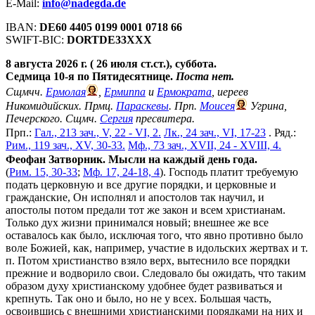
E-Mail:
info@nadegda.de
IBAN:
DE60 4405 0199 0001 0718 66
SWIFT-BIC:
DORTDE33XXX
8 августа 2026 г. ( 26 июля ст.ст.), суббота.
Седмица 10-я по Пятидесятнице.
Поста нет.
Сщмчч.
Ермолая
,
Ермиппа
и
Ермократа
, иереев
Никомидийских. Прмц.
Параскевы
. Прп.
Моисея
Угрина,
Печерского. Сщмч.
Сергия
пресвитера.
Прп.:
Гал., 213 зач., V, 22 - VI, 2.
Лк., 24 зач., VI, 17-23
. Ряд.:
Рим., 119 зач., XV, 30-33.
Мф., 73 зач., XVII, 24 - XVIII, 4.
Феофан Затворник. Мысли на каждый день года.
(
Рим. 15, 30-33
;
Мф. 17, 24-18, 4
). Господь платит требуемую
подать церковную и все другие порядки, и церковные и
гражданские, Он исполнял и апостолов так научил, и
апостолы потом предали тот же закон и всем христианам.
Только дух жизни принимался новый; внешнее же все
оставалось как было, исключая того, что явно противно было
воле Божией, как, например, участие в идольских жертвах и т.
п. Потом христианство взяло верх, вытеснило все порядки
прежние и водворило свои. Следовало бы ожидать, что таким
образом духу христианскому удобнее будет развиваться и
крепнуть. Так оно и было, но не у всех. Большая часть,
освоившись с внешними христианскими порядками на них и