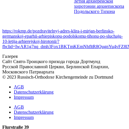
летия архиерейской
хиротонии архиепископа
Подольского Тихона
https://rokmp.de/pozdravitelnyj-adres-klira-i-mirjan-berlinsko-
germanskoj-eparhii-arhiepiskopu-podolskomu-tihonu-po-sluchaju-
10-letija-arhierejskoj-hirotonii/?
fbclid=IwAR1g7nq_dmh3Fox1BKTmKEmNhfltR8QugnYu4vFZ8l
Галерея
Сайт Свято-Троицкого прихода города Дортмунд
Русской Православной Церкви, Берлинской Епархии,
Московского Патриархата
© 2023 Russisch-Orthodoxe Kirchengemeinde zu Dortmund
АGB
Datenschutzerklärung
Impressum
АGB
Datenschutzerklärung
Impressum
Flurstraße 39