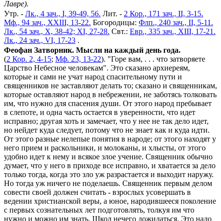
Лавре).
Утр. -
Лк., 4 зач., I, 39-49, 56.
Лит. -
2 Кор., 171 зач., II, 3-15.
Мф., 94 зач., XXIII, 13-22.
Богородицы:
Флп., 240 зач., II, 5-11.
Лк., 54 зач., X, 38-42; XI, 27-28.
Свт.:
Евр., 335 зач., XIII, 17-21.
Лк., 24 зач., VI, 17-23
.
Феофан Затворник. Мысли на каждый день года.
(
2 Кор. 2, 4-15
;
Мф. 23, 13-22
). "Горе вам, . . . что затворяете
Царство Небесное человекам". Это сказано архиереям,
которые и сами не учат народ спасительному пути и
священников не заставляют делать то; сказано и священникам,
которые оставляют народ в небрежении, не заботясь толковать
им, что нужно для спасения души. От этого народ пребывает
в слепоте, и одна часть остается в уверенности, что идет
исправно; другая хоть и замечает, что у нее не так дело идет,
но нейдет куда следует, потому что не знает как и куда идти.
От этого разные нелепые понятия в народе; от этого находят у
него прием и раскольники, и молоканы, и хлысты, от этого
удобно идет к нему и всякое злое учение. Священник обычно
думает, что у него в приходе все исправно, и хватается за дело
только тогда, когда это зло уж разрастается и выходит наружу.
Но тогда уж ничего не поделаешь. Священник первым делом
совести своей должен считать - взрослых усовершать в
ведении христианской веры, а юное, народившееся поколение
с первых сознательных лет подготовлять, толкуя им что
нужно и можно им знать. Школ нечего дожидаться. Это надо