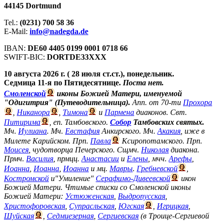
44145 Dortmund
Tel.:
(0231) 700 58 36
E-Mail:
info@nadegda.de
IBAN:
DE60 4405 0199 0001 0718 66
SWIFT-BIC:
DORTDE33XXX
10 августа 2026 г. ( 28 июля ст.ст.), понедельник.
Седмица 11-я по Пятидесятнице.
Поста нет.
Смоленской
иконы Божией Матери, именуемой
"Одигитрия" (Путеводительница).
Апп. от 70-ти
Прохора
,
Никанора
,
Тимона
и
Пармена
диаконов. Свт.
Питирима
, еп. Тамбовского.
Собор
Тамбовских святых.
Мч.
Иулиана
. Мч.
Евстафия
Анкирского. Мч.
Акакия
, иже в
Милете Карийском. Прп.
Павла
Ксиропотамского. Прп.
Моисея
, чудотворца Печерского. Сщмч.
Николая
диакона.
Прмч.
Василия
, прмцц.
Анастасии
и
Елены
, мчч.
Арефы
,
Иоанна
,
Иоанна
,
Иоанна
и мц.
Мавры
.
Гребневской
,
Костромской
и"Умиление"
Серафимо-Дивеевской
икон
Божией Матери. Чтимые списки со Смоленской иконы
Божией Матери:
Устюженская
,
Выдропусская
,
Христофоровская
,
Супрасльская
,
Югская
,
Игрицкая
,
Шуйская
,
Седмиезерная
,
Сергиевская
(в Троице-Сергиевой