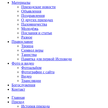
Материалы
Приходские новости
Объявления
Поздравления
О других приходах
Паломничества
Молодёжь
Послания и статьи
Разное
Православие
Троица
Символ веры
Таинства
Памятка для первой Исповеди
Фото и видео
Фотоальбом
Фотографии с сайта
Видео
Трансляции
Богослужения
Контакт
Главная
Приход
История прихода