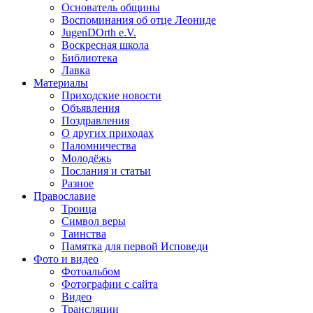
Основатель общины
Воспоминания об отце Леониде
JugenDOrth e.V.
Воскресная школа
Библиотека
Лавка
Материалы
Приходские новости
Объявления
Поздравления
О других приходах
Паломничества
Молодёжь
Послания и статьи
Разное
Православие
Троица
Символ веры
Таинства
Памятка для первой Исповеди
Фото и видео
Фотоальбом
Фотографии с сайта
Видео
Трансляции