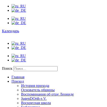
Календарь
Поиск
Главная
Приход
История прихода
Основатель общины
Воспоминания об отце Леониде
JugenDOrth e.V.
Воскресная школа