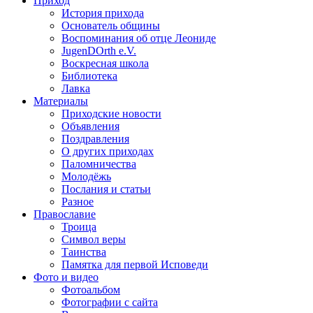
Приход
История прихода
Основатель общины
Воспоминания об отце Леониде
JugenDOrth e.V.
Воскресная школа
Библиотека
Лавка
Материалы
Приходские новости
Объявления
Поздравления
О других приходах
Паломничества
Молодёжь
Послания и статьи
Разное
Православие
Троица
Символ веры
Таинства
Памятка для первой Исповеди
Фото и видео
Фотоальбом
Фотографии с сайта