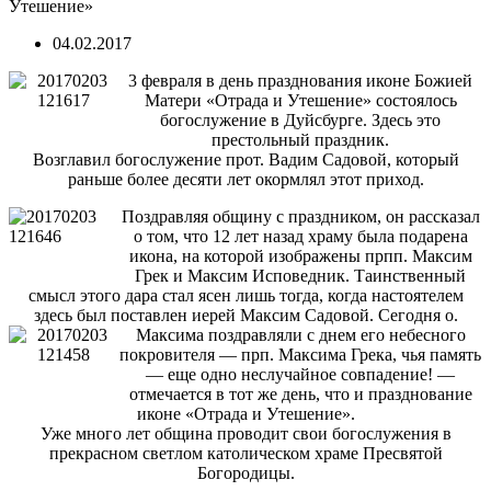
Утешение»
04.02.2017
3 февраля в день празднования иконе Божией
Матери «Отрада и Утешение» состоялось
богослужение в Дуйсбурге. Здесь это
престольный праздник.
Возглавил богослужение прот. Вадим Садовой, который
раньше более десяти лет окормлял этот приход.
Поздравляя общину с праздником, он рассказал
о том, что 12 лет назад храму была подарена
икона, на которой изображены прпп. Максим
Грек и Максим Исповедник. Таинственный
смысл этого дара стал ясен лишь тогда, когда настоятелем
здесь был поставлен иерей Максим Садовой. Сегодня о.
Максима
поздравляли с днем его небесного
покровителя — прп. Максима Грека, чья память
— еще одно неслучайное совпадение! —
отмечается в тот же день, что и празднование
иконе «Отрада и Утешение».
Уже много лет община проводит свои богослужения в
прекрасном светлом католическом храме Пресвятой
Богородицы.