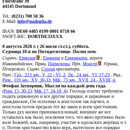
Flurstraße 39
44145 Dortmund
Tel.:
(0231) 700 58 36
E-Mail:
info@nadegda.de
IBAN:
DE60 4405 0199 0001 0718 66
SWIFT-BIC:
DORTDE33XXX
8 августа 2026 г. ( 26 июля ст.ст.), суббота.
Седмица 10-я по Пятидесятнице.
Поста нет.
Сщмчч.
Ермолая
,
Ермиппа
и
Ермократа
, иереев
Никомидийских. Прмц.
Параскевы
. Прп.
Моисея
Угрина,
Печерского. Сщмч.
Сергия
пресвитера.
Прп.:
Гал., 213 зач., V, 22 - VI, 2.
Лк., 24 зач., VI, 17-23
. Ряд.:
Рим., 119 зач., XV, 30-33.
Мф., 73 зач., XVII, 24 - XVIII, 4.
Феофан Затворник. Мысли на каждый день года.
(
Рим. 15, 30-33
;
Мф. 17, 24-18, 4
). Господь платит требуемую
подать церковную и все другие порядки, и церковные и
гражданские, Он исполнял и апостолов так научил, и
апостолы потом предали тот же закон и всем христианам.
Только дух жизни принимался новый; внешнее же все
оставалось как было, исключая того, что явно противно было
воле Божией, как, например, участие в идольских жертвах и т.
п. Потом христианство взяло верх, вытеснило все порядки