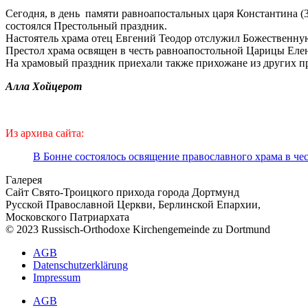
Сегодня, в день памяти равноапостальных царя Константина (
состоялся Престольный праздник.
Настоятель храма отец Евгений Теодор отслужил Божественн
Престол храма освящен в честь равноапостольной Царицы Ел
На храмовый праздник приехали также прихожане из других п
Алла Хойцерот
Из архива сайта:
В Бонне состоялось освящение православного храма в ч
Галерея
Сайт Свято-Троицкого прихода города Дортмунд
Русской Православной Церкви, Берлинской Епархии,
Московского Патриархата
© 2023 Russisch-Orthodoxe Kirchengemeinde zu Dortmund
АGB
Datenschutzerklärung
Impressum
АGB