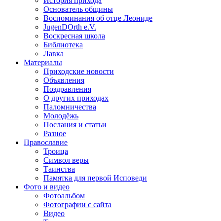
История прихода
Основатель общины
Воспоминания об отце Леониде
JugenDOrth e.V.
Воскресная школа
Библиотека
Лавка
Материалы
Приходские новости
Объявления
Поздравления
О других приходах
Паломничества
Молодёжь
Послания и статьи
Разное
Православие
Троица
Символ веры
Таинства
Памятка для первой Исповеди
Фото и видео
Фотоальбом
Фотографии с сайта
Видео