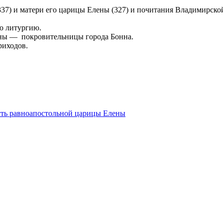
337) и матери его царицы Елены (327) и почитания Владимирск
ую литургию.
ены — покровительницы города Бонна.
риходов.
есть равноапостольной царицы Елены