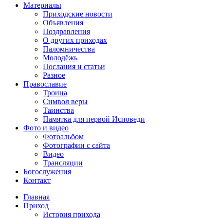
Материалы
Приходские новости
Объявления
Поздравления
О других приходах
Паломничества
Молодёжь
Послания и статьи
Разное
Православие
Троица
Символ веры
Таинства
Памятка для первой Исповеди
Фото и видео
Фотоальбом
Фотографии с сайта
Видео
Трансляции
Богослужения
Контакт
Главная
Приход
История прихода