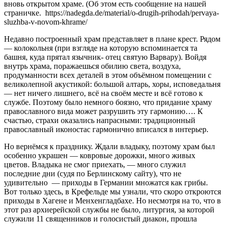
вновь открытом храме. (Об этом есть сообщение на нашей
страничке. https://nadegda.de/material/o-drugih-prihodah/pervaya-
sluzhba-v-novom-khrame/
Недавно построенный храм представляет в плане крест. Рядом
— колокольня (при взгляде на которую вспоминается та
башня, куда прятал язычник- отец святую Варвару). Войдя
внутрь храма, поражаешься обилию света, воздуха,
продуманности всех деталей в этом объёмном помещении с
великолепной акустикой: большой алтарь, хоры, исповедальня
— нет ничего лишнего, всё на своём месте и всё готово к
службе. Поэтому было немного боязно, что придание храму
православного вида может разрушить эту гармонию…. К
счастью, страхи оказались напрасными: традиционный
православный иконостас гармонично вписался в интерьер.
Но вернёмся к празднику. Ждали владыку, поэтому храм был
особенно украшен — ковровые дорожки, много живых
цветов. Владыка не смог приехать, — много служил
последние дни (судя по Берлинскому сайту), что не
удивительно — приходы в Германии множатся как грибы.
Вот только здесь, в Крефельде мы узнали, что скоро откроются
приходы в Хагене и Менхенгладбахе. Но несмотря на то, что в
этот раз архиерейской службы не было, литургия, за которой
служили 11 священников и голосистый диакон, прошла