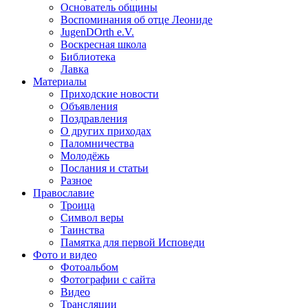
Основатель общины
Воспоминания об отце Леониде
JugenDOrth e.V.
Воскресная школа
Библиотека
Лавка
Материалы
Приходские новости
Объявления
Поздравления
О других приходах
Паломничества
Молодёжь
Послания и статьи
Разное
Православие
Троица
Символ веры
Таинства
Памятка для первой Исповеди
Фото и видео
Фотоальбом
Фотографии с сайта
Видео
Трансляции