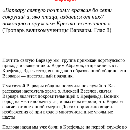
«Варвару святую почтим:/ вражия бо сети
сокруши/ и, яко птица, избавися от них//
помощию и оружием Креста, всечестная
.»
(Тропарь великомученицы Варвары. Глас 8)
Почтить святую Варвару мы, группа прихожан дортмудского
прихода и священник о. Вадим Абрамов, отправились в г.
Крефельд. Здесь сегодня в недавно образованной общине вмц.
Варвары — престольный праздник.
Имя святой Варвары община получила не случайно. Как
рассказал настоятель храма о. Алексей Веселов, святая
Варвара является покровительницей г. Крефельда. Возник
город на месте добычи угля, и шахтёры верили, что Варвара
спасает от внезапной смерти. До сих пор можно видеть
изображения её при входе в многочисленные угольные
шахты.
Полгода назад мы уже были в Крефельде на первой службе во