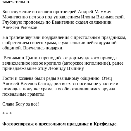
замечательно.
Богослужение возглавил протоиерей Андрей Маммич.
Молитвенно пел хор под управлением Илоны Вилимовской.
Глубокую проповедь по Евангелию сказал священник
Алексей Рыбаков.
На трапезе звучали поздравления с престольным праздником,
с обретением своего храма, с уже сложившейся дружной
общиной. Вручались подарки.
Вениамин Цыпин преподнёс от дортмундского прихода
великолепное новое кропило (авторское исполнение), ранее
принадлежавшее отцу Леониду Цыпину.
Гости и хозяева были рады взаимному общению. Отец
Алексей Веселов благодарил всех за посильное участие и
помощь в покупке храма, а особо отличившимся вручал
похвальные грамоты.
Слава Богу за всё!
* * *
Фоторепортаж о престольном празднике в Крефельде.