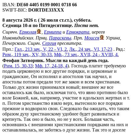
IBAN:
DE60 4405 0199 0001 0718 66
SWIFT-BIC:
DORTDE33XXX
8 августа 2026 г. ( 26 июля ст.ст.), суббота.
Седмица 10-я по Пятидесятнице.
Поста нет.
Сщмчч.
Ермолая
,
Ермиппа
и
Ермократа
, иереев
Никомидийских. Прмц.
Параскевы
. Прп.
Моисея
Угрина,
Печерского. Сщмч.
Сергия
пресвитера.
Прп.:
Гал., 213 зач., V, 22 - VI, 2.
Лк., 24 зач., VI, 17-23
. Ряд.:
Рим., 119 зач., XV, 30-33.
Мф., 73 зач., XVII, 24 - XVIII, 4.
Феофан Затворник. Мысли на каждый день года.
(
Рим. 15, 30-33
;
Мф. 17, 24-18, 4
). Господь платит требуемую
подать церковную и все другие порядки, и церковные и
гражданские, Он исполнял и апостолов так научил, и
апостолы потом предали тот же закон и всем христианам.
Только дух жизни принимался новый; внешнее же все
оставалось как было, исключая того, что явно противно было
воле Божией, как, например, участие в идольских жертвах и т.
п. Потом христианство взяло верх, вытеснило все порядки
прежние и водворило свои. Следовало бы ожидать, что таким
образом духу христианскому удобнее будет развиваться и
крепнуть. Так оно и было, но не у всех. Большая часть,
освоившись с внешними христианскими порядками на них и
останавливалась, не заботясь о духе жизни. Так это и доселе