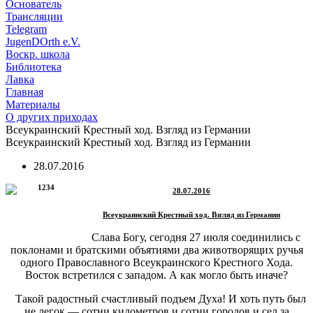
Основатель
Трансляции
Telegram
JugenDOrth e.V.
Воскр. школа
Библиотека
Лавка
Главная
Материалы
О других приходах
Всеукраинский Крестный ход. Взгляд из Германии
Всеукраинский Крестный ход. Взгляд из Германии
28.07.2016
28.07.2016
Всеукраинский Крестный ход. Взгляд из Германии
Слава Богу, сегодня 27 июля соединились с
поклонами и братскими объятиями два животворящих ручья
одного Православного Всеукраинского Крестного Хода.
Восток встретился с западом. А как могло быть иначе?
Такой радостный счастливый подъем Духа! И хоть путь был
не легок — сотни километров и сотни городов и сел за