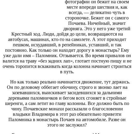
фотографии он бежит на своем
месте впереди шествия и, как
всегда, — деликатно чуть в
стороночке. Бежит он с самого
Почаева. Ничейный, значит
дворняга. Это у него уже третий
Крестный ход. Люди, дойдя до цели, возвращаются на
автобусах, машинах, кто-то на самолете. А этот приходит
пешком, исхудавший, в репейниках, уставший, и так
постоянно. Как только он находит дорогу в монастырь? Ему
уже дали имя – Паломник. Отзывается. Во время привалов он
валится на траву «без задних лап», глотает постную пищу и не
очень торопится вскакивать когда колонна начинает строиться
в путь.
Но как только реально начинается движение, тут держись.
Он по деловому оббегает обочину, строго и звонко лает на
зазевавшихся, выискивает засидевшихся за дальними
деревьями паломничков и бегом всех сгоняет в стройные
шеренги, а сам летит во главу колонны. Все должно быть по
чину. Почаевские монахи рассказали о благословении
владыки Владимира в этот раз обязательно привезти
Паломника в монастырь Почаев на автомобиле. Разве он
этого не заслужил?