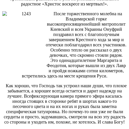
радостное «Христос воскресе из мертвых!».
После торжественного молебна на
Владимирской горке
высокопреосвященнейший митрополит
Киевский и всея Украины Онуфрий
поздравил всех с благополучным
завершением Крестного хода за мир и
отечески поблагодарил всех участников.
Особенно тепло он рассказал о двух
девочках, что скромно стояли рядом.
Это одинадцатилетние Маргарита и
Феодотия, которые вышли из двух Лавр
и пройдя ножками сотни километров,
встретились здесь на месте крещения Руси.
Как хорошо, что Господь так устроил наши души, что плохое
забывается, а хорошее всегда остается и дарит надежду на
лучшее. Всефиксирующая камера прямого эфира касалась
иногда стоящих в сторонке ребят в шортах какого-то
песочного цвета и на их ногах и руках была заметна
специфическая татуировка. Но почему-то они уже не были
сердиты и просто, задумавшись, смотрели на всю эту радость
со стороны и уходить им, похоже, не хотелось. И слава Богу!