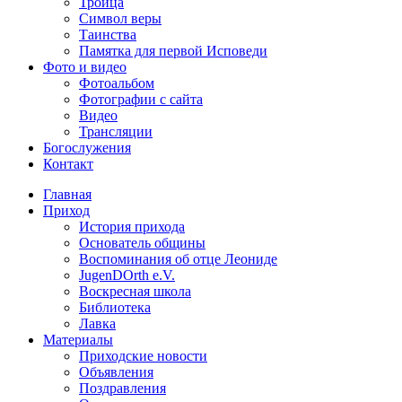
Троица
Символ веры
Таинства
Памятка для первой Исповеди
Фото и видео
Фотоальбом
Фотографии с сайта
Видео
Трансляции
Богослужения
Контакт
Главная
Приход
История прихода
Основатель общины
Воспоминания об отце Леониде
JugenDOrth e.V.
Воскресная школа
Библиотека
Лавка
Материалы
Приходские новости
Объявления
Поздравления