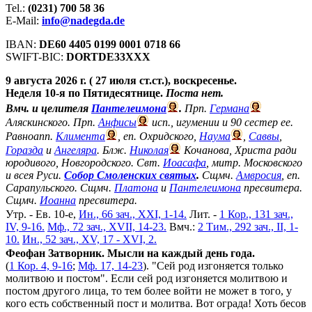
Tel.:
(0231) 700 58 36
E-Mail:
info@nadegda.de
IBAN:
DE60 4405 0199 0001 0718 66
SWIFT-BIC:
DORTDE33XXX
9 августа 2026 г. ( 27 июля ст.ст.), воскресенье.
Неделя 10-я по Пятидесятнице.
Поста нет.
Вмч. и целителя
Пантелеимона
.
Прп.
Германа
Аляскинского. Прп.
Анфисы
исп., игумении и 90 сестер ее.
Равноапп.
Климента
, еп. Охридского,
Наума
,
Саввы
,
Горазда
и
Ангеляра
. Блж.
Николая
Кочанова, Христа ради
юродивого, Новгородского. Свт.
Иоасафа
, митр. Московского
и всея Руси.
Собор Смоленских святых
.
Сщмч.
Амвросия
, еп.
Сарапульского. Сщмч.
Платона
и
Пантелеимона
пресвитера.
Сщмч.
Иоанна
пресвитера.
Утр. - Ев. 10-е,
Ин., 66 зач., XXI, 1-14.
Лит. -
1 Кор., 131 зач.,
IV, 9-16.
Мф., 72 зач., XVII, 14-23.
Вмч.:
2 Тим., 292 зач., II, 1-
10.
Ин., 52 зач., XV, 17 - XVI, 2.
Феофан Затворник. Мысли на каждый день года.
(
1 Кор. 4, 9-16
;
Мф. 17, 14-23
). "Сей род изгоняется только
молитвою и постом". Если сей род изгоняется молитвою и
постом другого лица, то тем более войти не может в того, у
кого есть собственный пост и молитва. Вот ограда! Хоть бесов