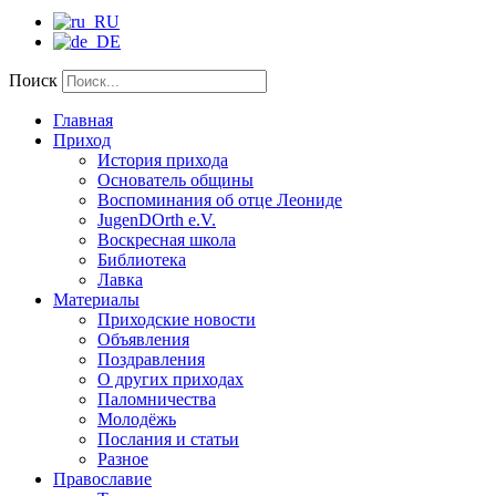
Поиск
Главная
Приход
История прихода
Основатель общины
Воспоминания об отце Леониде
JugenDOrth e.V.
Воскресная школа
Библиотека
Лавка
Материалы
Приходские новости
Объявления
Поздравления
О других приходах
Паломничества
Молодёжь
Послания и статьи
Разное
Православие