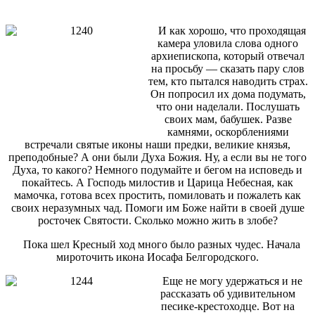
И как хорошо, что проходящая
камера уловила слова одного
архиепископа, который отвечал
на просьбу — сказать пару слов
тем, кто пытался наводить страх.
Он попросил их дома подумать,
что они наделали. Послушать
своих мам, бабушек. Разве
камнями, оскорблениями
встречали святые иконы наши предки, великие князья,
преподобные? А они были Духа Божия. Ну, а если вы не того
Духа, то какого? Немного подумайте и бегом на исповедь и
покайтесь. А Господь милостив и Царица Небесная, как
мамочка, готова всех простить, помиловать и пожалеть как
своих неразумных чад. Помоги им Боже найти в своей душе
росточек Святости. Сколько можно жить в злобе?
Пока шел Кресный ход много было разных чудес. Начала
мироточить икона Иосафа Белгородского.
Еще не могу удержаться и не
рассказать об удивительном
песике-крестоходце. Вот на