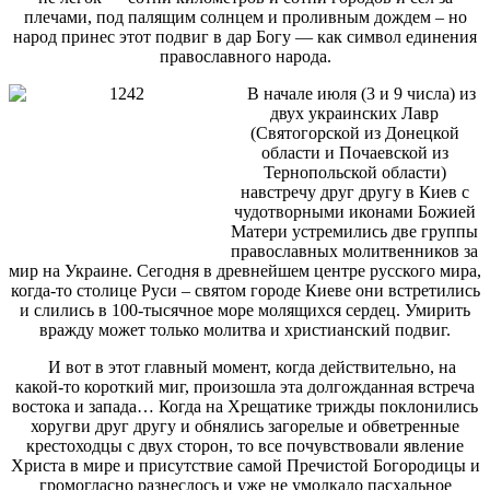
плечами, под палящим солнцем и проливным дождем – но
народ принес этот подвиг в дар Богу — как символ единения
православного народа.
В начале июля (3 и 9 числа) из
двух украинских Лавр
(Святогорской из Донецкой
области и Почаевской из
Тернопольской области)
навстречу друг другу в Киев с
чудотворными иконами Божией
Матери устремились две группы
православных молитвенников за
мир на Украине. Сегодня в древнейшем центре русского мира,
когда-то столице Руси – святом городе Киеве они встретились
и слились в 100-тысячное море молящихся сердец. Умирить
вражду может только молитва и христианский подвиг.
И вот в этот главный момент, когда действительно, на
какой-то короткий миг, произошла эта долгожданная встреча
востока и запада… Когда на Хрещатике трижды поклонились
хоругви друг другу и обнялись загорелые и обветренные
крестоходцы с двух сторон, то все почувствовали явление
Христа в мире и присутствие самой Пречистой Богородицы и
громогласно разнеслось и уже не умолкало пасхальное