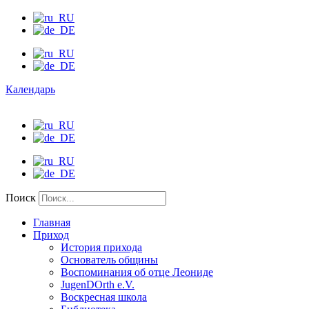
Календарь
Поиск
Главная
Приход
История прихода
Основатель общины
Воспоминания об отце Леониде
JugenDOrth e.V.
Воскресная школа