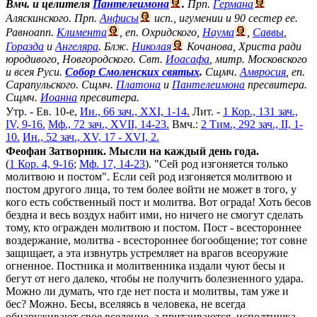
Вмч. и целителя
Пантелеимона
.
Прп.
Германа
Аляскинского. Прп.
Анфисы
исп., игумении и 90 сестер ее.
Равноапп.
Климента
, еп. Охридского,
Наума
,
Саввы
,
Горазда
и
Ангеляра
. Блж.
Николая
Кочанова, Христа ради
юродивого, Новгородского. Свт.
Иоасафа
, митр. Московского
и всея Руси.
Собор Смоленских святых
.
Сщмч.
Амвросия
, еп.
Сарапульского. Сщмч.
Платона
и
Пантелеимона
пресвитера.
Сщмч.
Иоанна
пресвитера.
Утр. - Ев. 10-е,
Ин., 66 зач., XXI, 1-14.
Лит. -
1 Кор., 131 зач.,
IV, 9-16.
Мф., 72 зач., XVII, 14-23.
Вмч.:
2 Тим., 292 зач., II, 1-
10.
Ин., 52 зач., XV, 17 - XVI, 2.
Феофан Затворник. Мысли на каждый день года.
(
1 Кор. 4, 9-16
;
Мф. 17, 14-23
). "Сей род изгоняется только
молитвою и постом". Если сей род изгоняется молитвою и
постом другого лица, то тем более войти не может в того, у
кого есть собственный пост и молитва. Вот ограда! Хоть бесов
бездна и весь воздух набит ими, но ничего не смогут сделать
тому, кто огражден молитвою и постом. Пост - всестороннее
воздержание, молитва - всестороннее богообщение; тот совне
защищает, а эта извнутрь устремляет на врагов всеоружие
огненное. Постника и молитвенника издали чуют бесы и
бегут от него далеко, чтобы не получить болезненного удара.
Можно ли думать, что где нет поста и молитвы, там уже и
бес? Можно. Бесы, вселяясь в человека, не всегда
обнаруживают свое вселение, а притаиваются, исподтишка