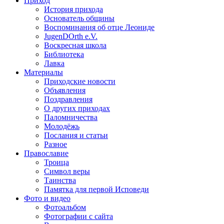
Приход
История прихода
Основатель общины
Воспоминания об отце Леониде
JugenDOrth e.V.
Воскресная школа
Библиотека
Лавка
Материалы
Приходские новости
Объявления
Поздравления
О других приходах
Паломничества
Молодёжь
Послания и статьи
Разное
Православие
Троица
Символ веры
Таинства
Памятка для первой Исповеди
Фото и видео
Фотоальбом
Фотографии с сайта