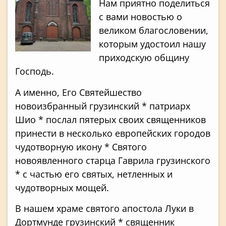
Нам приятно поделиться
с вами новостью о
великом благословении,
которым удостоил нашу
приходскую общину
Господь.
А именно, Его Святейшество
новоизбранный грузинский * патриарх
Шио * послал пятерых своих священников
принести в несколько европейских городов
чудотворную икону * Святого
новоявленного старца Гаврила грузинского
* с частью его святых, нетленных и
чудотворных мощей.
В нашем храме святого апостола Луки в
Дортмунде грузинский * священник