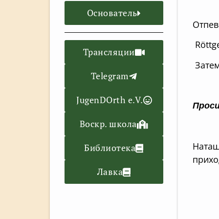
Основатель
Отпев
Röttge
Трансляции
Затем
Telegram
JugenDOrth e.V.
Проси
Воскр. школа
Наташ
Библиотека
прихо
Лавка