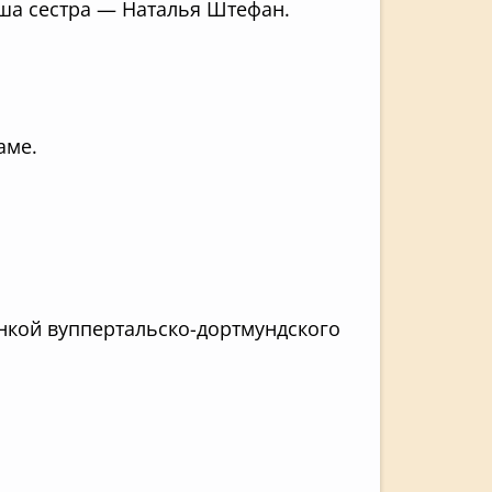
ша сестра — Наталья Штефан.
аме.
нкой вуппертальско-дортмундского