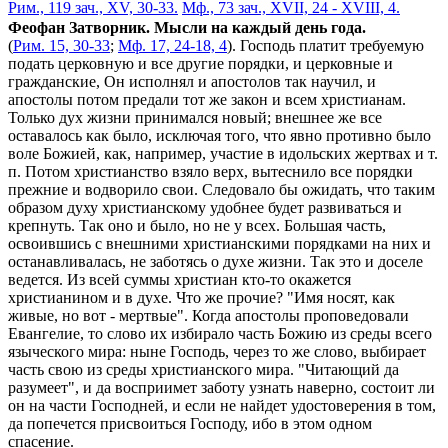
Рим., 119 зач., XV, 30-33.
Мф., 73 зач., XVII, 24 - XVIII, 4.
Феофан Затворник. Мысли на каждый день года.
(
Рим. 15, 30-33
;
Мф. 17, 24-18, 4
). Господь платит требуемую
подать церковную и все другие порядки, и церковные и
гражданские, Он исполнял и апостолов так научил, и
апостолы потом предали тот же закон и всем христианам.
Только дух жизни принимался новый; внешнее же все
оставалось как было, исключая того, что явно противно было
воле Божией, как, например, участие в идольских жертвах и т.
п. Потом христианство взяло верх, вытеснило все порядки
прежние и водворило свои. Следовало бы ожидать, что таким
образом духу христианскому удобнее будет развиваться и
крепнуть. Так оно и было, но не у всех. Большая часть,
освоившись с внешними христианскими порядками на них и
останавливалась, не заботясь о духе жизни. Так это и доселе
ведется. Из всей суммы христиан кто-то окажется
христианином и в духе. Что же прочие? "Имя носят, как
живые, но вот - мертвые". Когда апостолы проповедовали
Евангелие, то слово их избирало часть Божию из среды всего
языческого мира: ныне Господь, через то же слово, выбирает
часть свою из среды христианского мира. "Читающий да
разумеет", и да восприимет заботу узнать наверно, состоит ли
он на части Господней, и если не найдет удостоверения в том,
да попечется присвоиться Господу, ибо в этом одном
спасение.