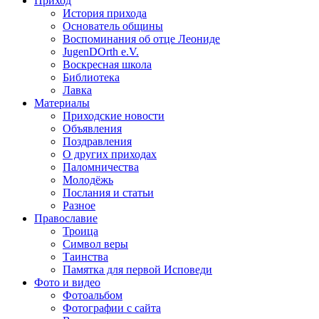
Приход
История прихода
Основатель общины
Воспоминания об отце Леониде
JugenDOrth e.V.
Воскресная школа
Библиотека
Лавка
Материалы
Приходские новости
Объявления
Поздравления
О других приходах
Паломничества
Молодёжь
Послания и статьи
Разное
Православие
Троица
Символ веры
Таинства
Памятка для первой Исповеди
Фото и видео
Фотоальбом
Фотографии с сайта