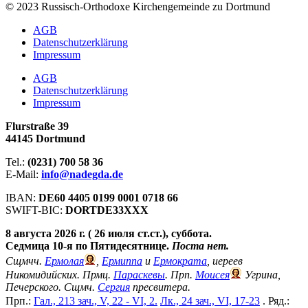
© 2023 Russisch-Orthodoxe Kirchengemeinde zu Dortmund
АGB
Datenschutzerklärung
Impressum
АGB
Datenschutzerklärung
Impressum
Flurstraße 39
44145 Dortmund
Tel.:
(0231) 700 58 36
E-Mail:
info@nadegda.de
IBAN:
DE60 4405 0199 0001 0718 66
SWIFT-BIC:
DORTDE33XXX
8 августа 2026 г. ( 26 июля ст.ст.), суббота.
Седмица 10-я по Пятидесятнице.
Поста нет.
Сщмчч.
Ермолая
,
Ермиппа
и
Ермократа
, иереев
Никомидийских. Прмц.
Параскевы
. Прп.
Моисея
Угрина,
Печерского. Сщмч.
Сергия
пресвитера.
Прп.:
Гал., 213 зач., V, 22 - VI, 2.
Лк., 24 зач., VI, 17-23
. Ряд.: