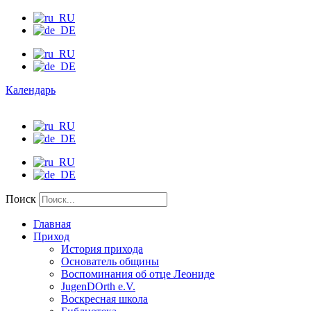
Календарь
Поиск
Главная
Приход
История прихода
Основатель общины
Воспоминания об отце Леониде
JugenDOrth e.V.
Воскресная школа