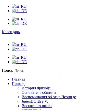
Календарь
Поиск
Главная
Приход
История прихода
Основатель общины
Воспоминания об отце Леониде
JugenDOrth e.V.
Воскресная школа