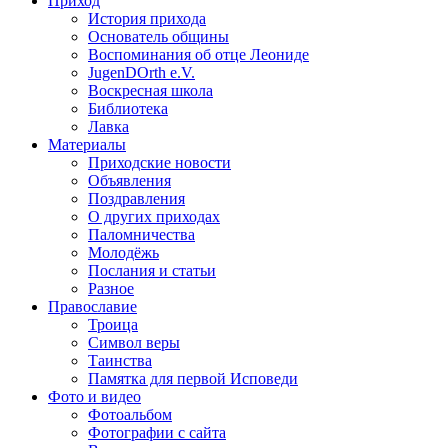
Приход
История прихода
Основатель общины
Воспоминания об отце Леониде
JugenDOrth e.V.
Воскресная школа
Библиотека
Лавка
Материалы
Приходские новости
Объявления
Поздравления
О других приходах
Паломничества
Молодёжь
Послания и статьи
Разное
Православие
Троица
Символ веры
Таинства
Памятка для первой Исповеди
Фото и видео
Фотоальбом
Фотографии с сайта