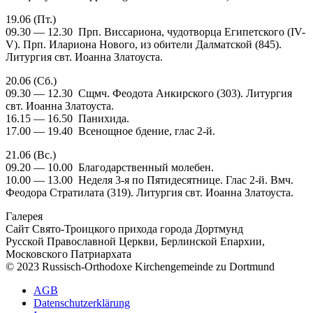
19.06 (Пт.)
09.30 — 12.30 Прп. Виссариона, чудотворца Египетского (IV-
V). Прп. Илариона Нового, из обители Далматской (845).
Литургия свт. Иоанна Златоуста.
20.06 (Сб.)
09.30 — 12.30 Сщмч. Феодота Анкирского (303). Литургия
свт. Иоанна Златоуста.
16.15 — 16.50 Панихида.
17.00 — 19.40 Всенощное бдение, глас 2-й.
21.06 (Вс.)
09.20 — 10.00 Благодарственный молебен.
10.00 — 13.00 Неделя 3-я по Пятидесятнице. Глас 2-й. Вмч.
Феодора Стратилата (319). Литургия свт. Иоанна Златоуста.
Галерея
Сайт Свято-Троицкого прихода города Дортмунд
Русской Православной Церкви, Берлинской Епархии,
Московского Патриархата
© 2023 Russisch-Orthodoxe Kirchengemeinde zu Dortmund
АGB
Datenschutzerklärung