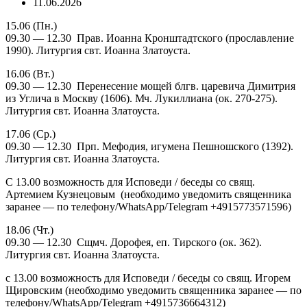
11.06.2026
15.06 (Пн.)
09.30 — 12.30 Прав. Иоанна Кронштадтского (прославление
1990). Литургия свт. Иоанна Златоуста.
16.06 (Вт.)
09.30 — 12.30 Перенесение мощей блгв. царевича Димитрия
из Углича в Москву (1606). Мч. Лукиллиана (ок. 270-275).
Литургия свт. Иоанна Златоуста.
17.06 (Ср.)
09.30 — 12.30 Прп. Мефодия, игумена Пешношского (1392).
Литургия свт. Иоанна Златоуста.
С 13.00 возможность для Исповеди / беседы со свящ.
Артемием Кузнецовым (необходимо уведомить священника
заранее — по телефону/WhatsАpp/Telegram +4915773571596)
18.06 (Чт.)
09.30 — 12.30 Сщмч. Дорофея, еп. Тирского (ок. 362).
Литургия свт. Иоанна Златоуста.
с 13.00 возможность для Исповеди / беседы со свящ. Игорем
Щировским (необходимо уведомить священника заранее — по
телефону/WhatsАpp/Telegram +4915736664312)