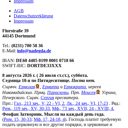
Impressum
АGB
Datenschutzerklärung
Impressum
Flurstraße 39
44145 Dortmund
Tel.:
(0231) 700 58 36
E-Mail:
info@nadegda.de
IBAN:
DE60 4405 0199 0001 0718 66
SWIFT-BIC:
DORTDE33XXX
8 августа 2026 г. ( 26 июля ст.ст.), суббота.
Седмица 10-я по Пятидесятнице.
Поста нет.
Сщмчч.
Ермолая
,
Ермиппа
и
Ермократа
, иереев
Никомидийских. Прмц.
Параскевы
. Прп.
Моисея
Угрина,
Печерского. Сщмч.
Сергия
пресвитера.
Прп.:
Гал., 213 зач., V, 22 - VI, 2.
Лк., 24 зач., VI, 17-23
. Ряд.:
Рим., 119 зач., XV, 30-33.
Мф., 73 зач., XVII, 24 - XVIII, 4.
Феофан Затворник. Мысли на каждый день года.
(
Рим. 15, 30-33
;
Мф. 17, 24-18, 4
). Господь платит требуемую
подать церковную и все другие порядки, и церковные и