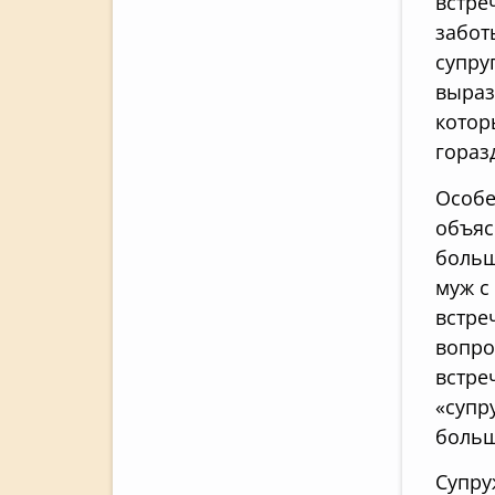
встре
забот
супру
выраз
котор
гораз
Особе
объяс
больш
муж с
встре
вопро
встре
«супр
больш
Супру