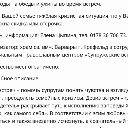
ходы на обеды и ужины во время встреч.
в Вашей семье тяжёлая кризисная ситуация, но у Ва
жна скидка или отсрочка.
ь, информация: Елена Цыпина, тел. 0178 36 706 73.
изатор: храм св. вмч. Варвары г. Крефельд в сотр
иальным православным центром «Супружеские вст
ество мест ограничено.
бное описание
встреч – помочь супругам понять чувства и взгляды
г, преодолеть семейные кризисы. Девиз встреч – 
детель» раскрывает путь к исполнению заповеди
о, как самого себя». В соответствии с этим любовь
ться и также внезапно исчезнуть, а сознательный 