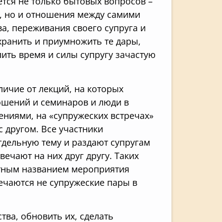
ается не только бытовых вопросов –
й, но и отношения между самими
ва, переживания своего супруга и
хранить и приумножить те дары,
лить время и силы супругу зачастую
личие от лекций, на которых
ошений и семинаров и люди в
ниями, на «супружеских встречах»
с другом. Все участники
тдельную тему и раздают супругам
вечают на них друг другу. Таких
нятным названием мероприятия
речаются не супружеские пары в
ва, обновить их, сделать