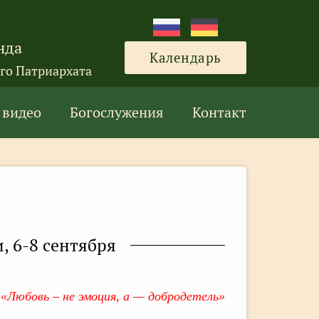
нда
Календарь
го Патриархата
 видео
Богослужения
Контакт
, 6-8 сентября
«Любовь – не эмоция, а — добродетель»