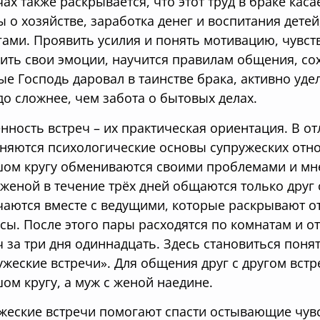
чах также раскрывается, что этот труд в браке кас
ы о хозяйстве, заработка денег и воспитания дете
гами. Проявить усилия и понять мотивацию, чувст
ить свои эмоции, научится правилам общения, со
ые Господь даровал в таинстве брака, активно уде
до сложнее, чем забота о бытовых делах.
нность встреч – их практическая ориентация. В от
няются психологические основы супружеских отн
ом кругу обмениваются своими проблемами и мне
 женой в течение трёх дней общаются только друг 
чаются вместе с ведущими, которые раскрывают о
сы. После этого пары расходятся по комнатам и от
ч за три дня одиннадцать. Здесь становиться по
ужеские встречи». Для общения друг с другом вст
ом кругу, а муж с женой наедине.
жеские встречи помогают спасти остывающие чувст