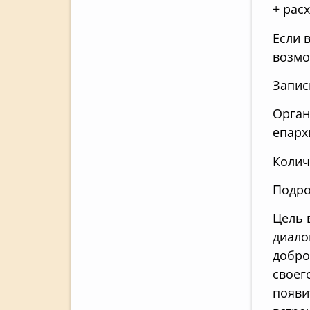
+ рас
Если 
возмо
Запис
Орган
епарх
Колич
Подро
Цель 
диало
добро
своег
появи