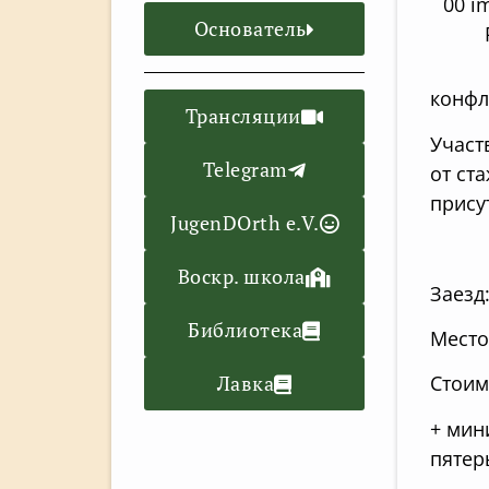
Основатель
конфл
Трансляции
Участ
Telegram
от ст
прису
JugenDOrth e.V.
Воскр. школа
Заезд:
Библиотека
Место
Лавка
Стоим
+ мин
пятер