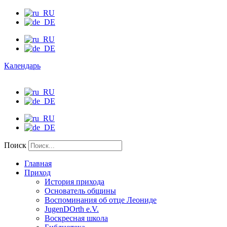
Календарь
Поиск
Главная
Приход
История прихода
Основатель общины
Воспоминания об отце Леониде
JugenDOrth e.V.
Воскресная школа