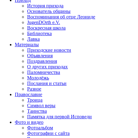
Приход
История прихода
Основатель общины
Воспоминания об отце Леониде
JugenDOrth e.V.
Воскресная школа
Библиотека
Лавка
Материалы
Приходские новости
Объявления
Поздравления
О других приходах
Паломничества
Молодёжь
Послания и статьи
Разное
Православие
Троица
Символ веры
Таинства
Памятка для первой Исповеди
Фото и видео
Фотоальбом
Фотографии с сайта