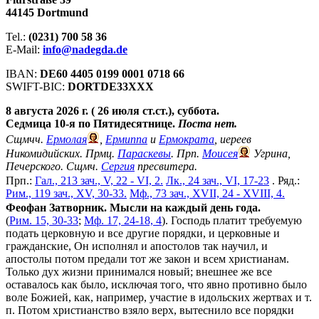
44145 Dortmund
Tel.:
(0231) 700 58 36
E-Mail:
info@nadegda.de
IBAN:
DE60 4405 0199 0001 0718 66
SWIFT-BIC:
DORTDE33XXX
8 августа 2026 г. ( 26 июля ст.ст.), суббота.
Седмица 10-я по Пятидесятнице.
Поста нет.
Сщмчч.
Ермолая
,
Ермиппа
и
Ермократа
, иереев
Никомидийских. Прмц.
Параскевы
. Прп.
Моисея
Угрина,
Печерского. Сщмч.
Сергия
пресвитера.
Прп.:
Гал., 213 зач., V, 22 - VI, 2.
Лк., 24 зач., VI, 17-23
. Ряд.:
Рим., 119 зач., XV, 30-33.
Мф., 73 зач., XVII, 24 - XVIII, 4.
Феофан Затворник. Мысли на каждый день года.
(
Рим. 15, 30-33
;
Мф. 17, 24-18, 4
). Господь платит требуемую
подать церковную и все другие порядки, и церковные и
гражданские, Он исполнял и апостолов так научил, и
апостолы потом предали тот же закон и всем христианам.
Только дух жизни принимался новый; внешнее же все
оставалось как было, исключая того, что явно противно было
воле Божией, как, например, участие в идольских жертвах и т.
п. Потом христианство взяло верх, вытеснило все порядки