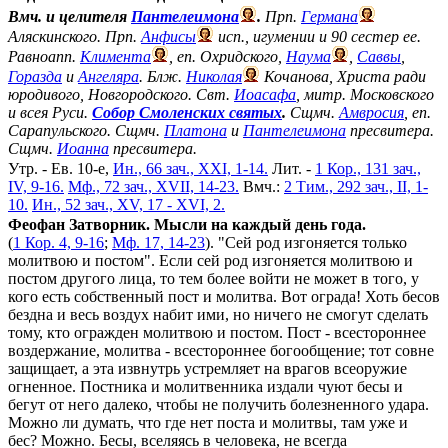
Вмч. и целителя
Пантелеимона
.
Прп.
Германа
Аляскинского. Прп.
Анфисы
исп., игумении и 90 сестер ее.
Равноапп.
Климента
, еп. Охридского,
Наума
,
Саввы
,
Горазда
и
Ангеляра
. Блж.
Николая
Кочанова, Христа ради
юродивого, Новгородского. Свт.
Иоасафа
, митр. Московского
и всея Руси.
Собор Смоленских святых
.
Сщмч.
Амвросия
, еп.
Сарапульского. Сщмч.
Платона
и
Пантелеимона
пресвитера.
Сщмч.
Иоанна
пресвитера.
Утр. - Ев. 10-е,
Ин., 66 зач., XXI, 1-14.
Лит. -
1 Кор., 131 зач.,
IV, 9-16.
Мф., 72 зач., XVII, 14-23.
Вмч.:
2 Тим., 292 зач., II, 1-
10.
Ин., 52 зач., XV, 17 - XVI, 2.
Феофан Затворник. Мысли на каждый день года.
(
1 Кор. 4, 9-16
;
Мф. 17, 14-23
). "Сей род изгоняется только
молитвою и постом". Если сей род изгоняется молитвою и
постом другого лица, то тем более войти не может в того, у
кого есть собственный пост и молитва. Вот ограда! Хоть бесов
бездна и весь воздух набит ими, но ничего не смогут сделать
тому, кто огражден молитвою и постом. Пост - всестороннее
воздержание, молитва - всестороннее богообщение; тот совне
защищает, а эта извнутрь устремляет на врагов всеоружие
огненное. Постника и молитвенника издали чуют бесы и
бегут от него далеко, чтобы не получить болезненного удара.
Можно ли думать, что где нет поста и молитвы, там уже и
бес? Можно. Бесы, вселяясь в человека, не всегда