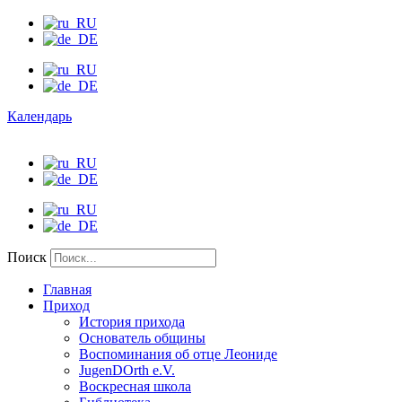
Календарь
Поиск
Главная
Приход
История прихода
Основатель общины
Воспоминания об отце Леониде
JugenDOrth e.V.
Воскресная школа