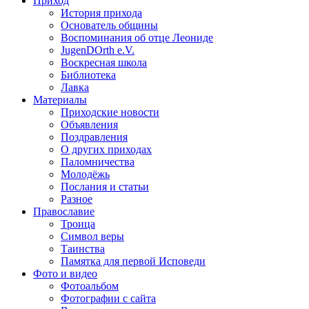
Приход
История прихода
Основатель общины
Воспоминания об отце Леониде
JugenDOrth e.V.
Воскресная школа
Библиотека
Лавка
Материалы
Приходские новости
Объявления
Поздравления
О других приходах
Паломничества
Молодёжь
Послания и статьи
Разное
Православие
Троица
Символ веры
Таинства
Памятка для первой Исповеди
Фото и видео
Фотоальбом
Фотографии с сайта