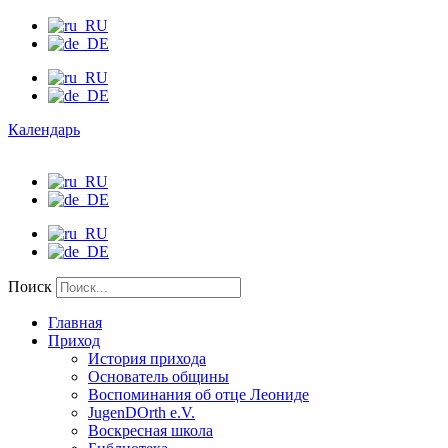
Календарь
Поиск
Главная
Приход
История прихода
Основатель общины
Воспоминания об отце Леониде
JugenDOrth e.V.
Воскресная школа