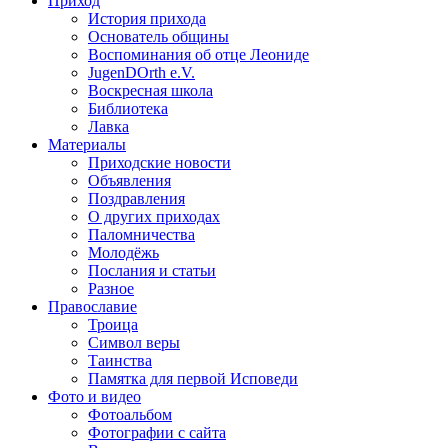
Приход
История прихода
Основатель общины
Воспоминания об отце Леониде
JugenDOrth e.V.
Воскресная школа
Библиотека
Лавка
Материалы
Приходские новости
Объявления
Поздравления
О других приходах
Паломничества
Молодёжь
Послания и статьи
Разное
Православие
Троица
Символ веры
Таинства
Памятка для первой Исповеди
Фото и видео
Фотоальбом
Фотографии с сайта