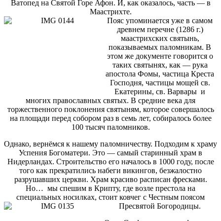
Ватопед на Святой Горе Афон. И, как оказалось, часть — в
Маастрихте.
Пояс упоминается уже в самом
древнем перечне (1286 г.)
маастрихских святынь,
показываемых паломникам. В
этом же документе говорится о
таких святынях, как — рука
апостола Фомы, частица Креста
Господня, частицы мощей св.
Екатерины, св. Варвары и
многих православных святых. В средние века для
торжественного поклонения святыням, которое совершалось
на площади перед собором раз в семь лет, собиралось более
100 тысяч паломников.
Однако, вернёмся к нашему паломничеству. Подходим к храму
Успения Богоматери. Это — самый старинный храм в
Нидерландах. Строительство его началось в 1000 году, после
того как прекратились набеги викингов, безжалостно
разрушавших церкви. Храм красиво расписан фресками.
Но… мы спешим в Крипту, где возле престола на
специальных носилках, стоит ковчег с
Честным поясом
Пресвятой Богородицы.