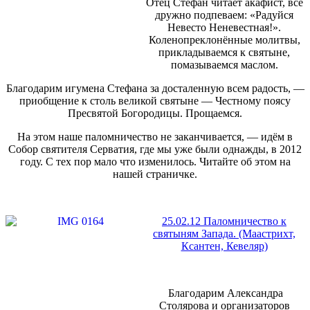
Отец Стефан читает акафист, все
дружно подпеваем: «Радуйся
Невесто Неневестная!».
Коленопреклонённые молитвы,
прикладываемся к святыне,
помазываемся маслом.
Благодарим игумена Стефана за досталенную всем радость, —
приобщение к столь великой святыне — Честному поясу
Пресвятой Богородицы. Прощаемся.
На этом наше паломничество не заканчивается, — идём в
Собор святителя Серватия, где мы уже были однажды, в 2012
году. С тех пор мало что изменилось. Читайте об этом на
нашей страничке.
25.02.12 Паломничество к
святыням Запада. (Маастрихт,
Ксантен, Кевеляр)
Благодарим Александра
Столярова и организаторов