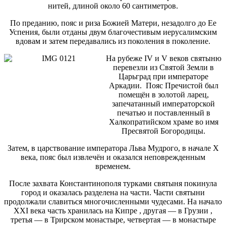
нитей, длиной около 60 сантиметров.
По преданию, пояс и риза Божией Матери, незадолго до Ее
Успения, были отданы двум благочестивым иерусалимским
вдовам и затем передавались из поколения в поколение.
На рубеже IV и V веков святыню
перевезли из Святой Земли в
Царьград при императоре
Аркадии. Пояс Пречистой был
помещён в золотой ларец,
запечатанный императорской
печатью и поставленный в
Халкопратийском храме во имя
Пресвятой Богородицы.
Затем, в царствование императора Льва Мудрого, в начале X
века, пояс был извлечён и оказался неповрежденным
временем.
После захвата Константинополя турками святыня покинула
город и оказалась разделена на части. Части святыни
продолжали славиться многочисленными чудесами. На начало
XXI века часть хранилась на Кипре , другая — в Грузии ,
третья — в Трирском монастыре, четвертая — в монастыре