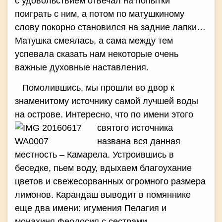
с удовольствием отвечал на попытки
поиграть с ним, а потом по матушкиному
слову покорно становился на задние лапки…
Матушка смеялась, а сама между тем
успевала сказать нам некоторые очень
важные духовные наставления.
Помолившись, мы прошли во двор к
знаменитому источнику самой лучшей воды
на острове. Интересно, что по
имени этого
святого источника
названа вся данная
местность – Камарела. Устроившись в
беседке, пьем воду, вдыхаем благоухание
цветов и свежесорванных огромного размера
лимонов. Карандаш выводит в помяннике
еще два имени: игумения Пелагия и
монахиня Феодосия с сестрами.