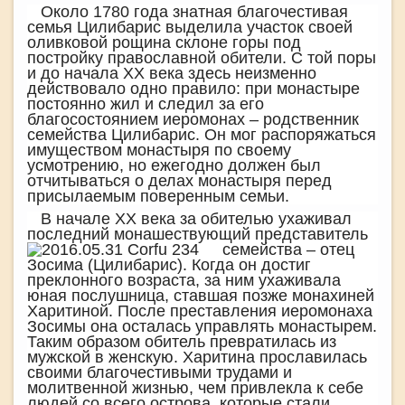
Около 1780 года знатная благочестивая
семья Цилибарис выделила участок своей
оливковой рощина
склоне горы под
постройку православной обители. С той поры
и до начала
XX
века здесь неизменно
действовало одно правило: при монастыре
постоянно жил и следил за его
благосостоянием иеромонах – родственник
семейства Цилибарис. Он мог распоряжаться
имуществом монастыря по своему
усмотрению, но ежегодно должен был
отчитываться о делах монастыря перед
присылаемым поверенным семьи.
В начале
XX
века за обителью ухаживал
последний монашествующий представитель
семейства – отец
Зосима (Цилибарис). Когда он достиг
преклонного возраста, за ним ухаживала
юная послушница, ставшая позже монахиней
Харитиной. После преставления иеромонаха
Зосимы она осталась управлять монастырем.
Таким образом обитель превратилась из
мужской в женскую. Харитина прославилась
своими благочестивыми трудами и
молитвенной жизнью, чем привлекла к себе
людей со всего острова, которые стали