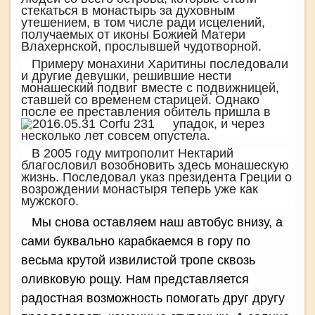
стекаться в монастырь за духовным
утешением, в том числе ради исцелений,
получаемых от иконы Божией Матери
Влахернской, прослывшей чудотворной.
Примеру монахини Харитины последовали
и другие девушки, решившие нести
монашеский подвиг вместе с подвижницей,
ставшей со временем старицей. Однако
после ее преставления обитель пришла в
упадок, и
через
несколько лет совсем опустела.
В 2005 году
митрополит
Нектарий
благословил возобновить здесь монашескую
жизнь. Последовал указ
президента Греции
о
возрождении монастыря теперь уже как
мужского.
Мы снова оставляем наш автобус внизу, а
сами буквально карабкаемся в гору по
весьма крутой извилистой тропе сквозь
оливковую рощу. Нам представляется
радостная возможность помогать друг другу