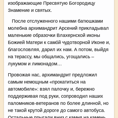
изображающие Пресвятую Богородицу
Знамение и святых.
После отслуженного нашими батюшками
молебна архимандрит Арсений прикладывал
маленькие образочки Влахернской иконы
Божией Матери к самóй чудотворной Иконе и,
благословляя, дарил их нам. А потом, выйдя
на терассу, мы общались, угощались –
лукумом и лимонадом…
Провожая нас, архимандрит предложил
самым немощным «прокатиться на
автомобиле»: взял палочку и, бережно
поддерживая под руки, сопроводил наших
паломников-ветеранов по более длинной, но
не такой крутой дороге до самого автобуса.
Остальные прыгали вниз с камня на камень