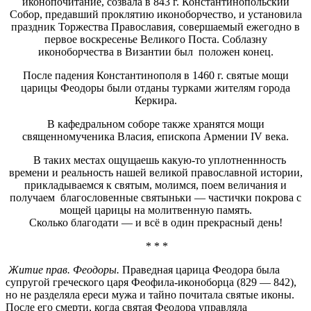
иконопочитание, созвала в 843 г. Константинопольский
Собор, предавший проклятию иконоборчество, и установила
праздник Торжества Православия, совершаемый ежегодно в
первое воскресенье Великого Поста. Соблазну
иконоборчества в Византии был положен конец.
После падения Константинополя в 1460 г. святые мощи
царицы Феодоры были отданы турками жителям города
Керкира.
В кафедральном соборе также хранятся мощи
священномученика Власия, епископа Армении IV века.
В таких местах ощущаешь какую-то уплотненнность
времени и реальность нашей великой православной истории,
прикладываемся к святым, молимся, поем величания и
получаем благословенные святыньки — частички покрова с
мощей царицы на молитвенную память.
Сколько благодати — и всё в один прекрасный день!
* * *
Житие прав. Феодоры.
Праведная царица Феодора была
супругой греческого царя Феофила-иконоборца (829 — 842),
но не разделяла ереси мужа и тайно почитала святые иконы.
После его смерти, когда святая Феодора управляла