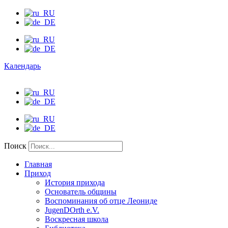
Календарь
Поиск
Главная
Приход
История прихода
Основатель общины
Воспоминания об отце Леониде
JugenDOrth e.V.
Воскресная школа