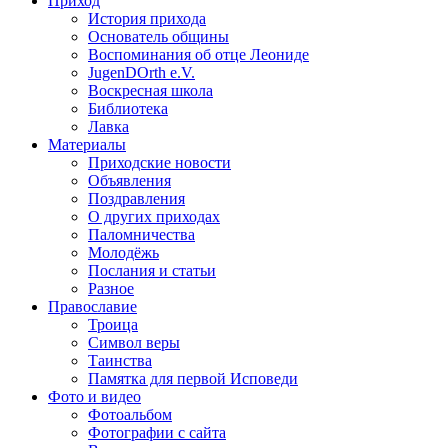
Приход
История прихода
Основатель общины
Воспоминания об отце Леониде
JugenDOrth e.V.
Воскресная школа
Библиотека
Лавка
Материалы
Приходские новости
Объявления
Поздравления
О других приходах
Паломничества
Молодёжь
Послания и статьи
Разное
Православие
Троица
Символ веры
Таинства
Памятка для первой Исповеди
Фото и видео
Фотоальбом
Фотографии с сайта