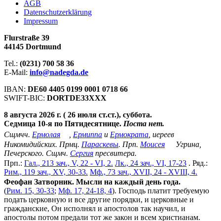
АGB
Datenschutzerklärung
Impressum
Flurstraße 39
44145 Dortmund
Tel.:
(0231) 700 58 36
E-Mail:
info@nadegda.de
IBAN:
DE60 4405 0199 0001 0718 66
SWIFT-BIC:
DORTDE33XXX
8 августа 2026 г. ( 26 июля ст.ст.), суббота.
Седмица 10-я по Пятидесятнице.
Поста нет.
Сщмчч.
Ермолая
,
Ермиппа
и
Ермократа
, иереев
Никомидийских. Прмц.
Параскевы
. Прп.
Моисея
Угрина,
Печерского. Сщмч.
Сергия
пресвитера.
Прп.:
Гал., 213 зач., V, 22 - VI, 2.
Лк., 24 зач., VI, 17-23
. Ряд.:
Рим., 119 зач., XV, 30-33.
Мф., 73 зач., XVII, 24 - XVIII, 4.
Феофан Затворник. Мысли на каждый день года.
(
Рим. 15, 30-33
;
Мф. 17, 24-18, 4
). Господь платит требуемую
подать церковную и все другие порядки, и церковные и
гражданские, Он исполнял и апостолов так научил, и
апостолы потом предали тот же закон и всем христианам.