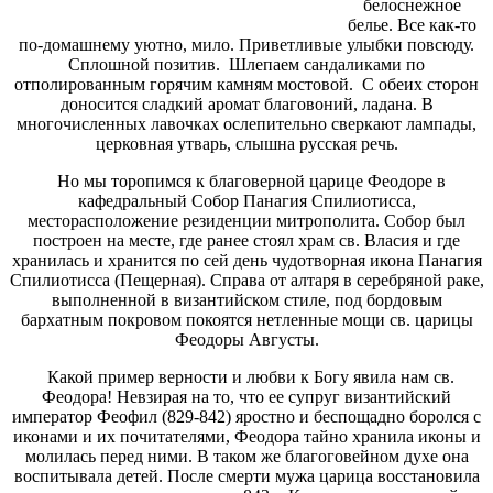
белоснежное
белье. Все как-то
по-домашнему уютно, мило. Приветливые улыбки повсюду.
Сплошной позитив. Шлепаем сандаликами по
отполированным горячим камням мостовой. С обеих сторон
доносится сладкий аромат благовоний, ладана. В
многочисленных лавочках ослепительно сверкают лампады,
церковная утварь, слышна русская речь.
Но мы торопимся к благоверной царице Феодоре в
кафедральный Собор Панагия Спилиотисса,
месторасположение резиденции митрополита. Собор был
построен на месте, где ранее стоял храм св. Власия и где
хранилась и хранится по сей день чудотворная икона Панагия
Спилиотисса (Пещерная). Справа от алтаря в серебряной раке,
выполненной в византийском стиле, под бордовым
бархатным покровом покоятся нетленные мощи св. царицы
Феодоры Августы.
Какой пример верности и любви к Богу явила нам св.
Феодора! Невзирая на то, что ее супруг византийский
император Феофил (829-842) яростно и беспощадно боролся с
иконами и их почитателями, Феодора тайно хранила иконы и
молилась перед ними. В таком же благоговейном духе она
воспитывала детей. После смерти мужа царица восстановила