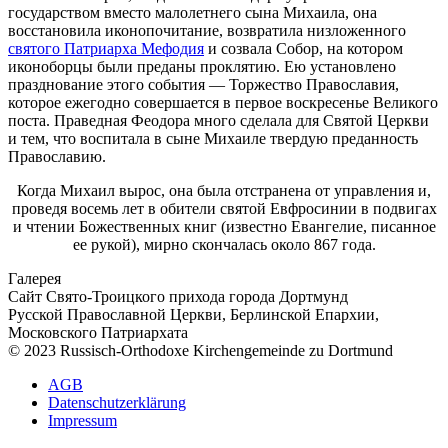
государством вместо малолетнего сына Михаила, она
восстановила иконопочитание, возвратила низложенного
святого Патриарха Мефодия
и созвала Собор, на котором
иконоборцы были преданы проклятию. Ею установлено
празднование этого события — Торжество Православия,
которое ежегодно совершается в первое воскресенье Великого
поста. Праведная Феодора много сделала для Святой Церкви
и тем, что воспитала в сыне Михаиле твердую преданность
Православию.
Когда Михаил вырос, она была отстранена от управления и,
проведя восемь лет в обители святой Евфросинии в подвигах
и чтении Божественных книг (известно Евангелие, писанное
ее рукой), мирно скончалась около 867 года.
Галерея
Сайт Свято-Троицкого прихода города Дортмунд
Русской Православной Церкви, Берлинской Епархии,
Московского Патриархата
© 2023 Russisch-Orthodoxe Kirchengemeinde zu Dortmund
АGB
Datenschutzerklärung
Impressum