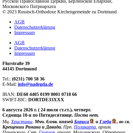
Русской Православной Церкви, Берлинской Епархии,
Московского Патриархата
© 2023 Russisch-Orthodoxe Kirchengemeinde zu Dortmund
АGB
Datenschutzerklärung
Impressum
АGB
Datenschutzerklärung
Impressum
Flurstraße 39
44145 Dortmund
Tel.:
(0231) 700 58 36
E-Mail:
info@nadegda.de
IBAN:
DE60 4405 0199 0001 0718 66
SWIFT-BIC:
DORTDE33XXX
6 августа 2026 г. ( 24 июля ст.ст.), четверг.
Седмица 10-я по Пятидесятнице.
Поста нет.
Мц.
Христины
.
Мчч. блгвв. князей
Бориса
и
Глеба
, во св.
Крещении Романа и Давида.
Прп.
Поликарпа
, архим.
Печерского. Свт.
Георгия
, архиеп. Могилевского. Обретение