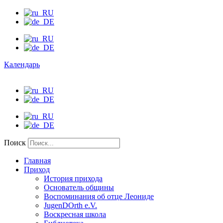
Календарь
Поиск
Главная
Приход
История прихода
Основатель общины
Воспоминания об отце Леониде
JugenDOrth e.V.
Воскресная школа