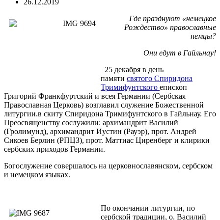
26.12.2019
Где празднуют «немецкое
Рождество» православные
немцы?
Они едут в Гайльнау!
25 декабря в день
памяти
святого Спиридона
Тримифунтского
епископ
Григорий Франкфуртский и всея Германии (Сербская
Православная Церковь) возглавил служение Божественной
литургии.в скиту Спиридона Тримифунтского в Гайльнау. Его
Преосвященству сослужили: архимандрит Василий
(Гролимунд), архимандрит Иустин (Рауэр), прот. Андрей
Сикоев Берлин (РПЦЗ), прот. Маттиас Циренберг и клирики
сербских приходов Германии.
Богослужение совершалось на церковнославянском, сербском
и немецком языках.
По окончании литургии, по
сербской традиции, о. Василий