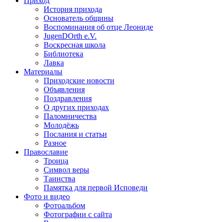
Приход
История прихода
Основатель общины
Воспоминания об отце Леониде
JugenDOrth e.V.
Воскресная школа
Библиотека
Лавка
Материалы
Приходские новости
Объявления
Поздравления
О других приходах
Паломничества
Молодёжь
Послания и статьи
Разное
Православие
Троица
Символ веры
Таинства
Памятка для первой Исповеди
Фото и видео
Фотоальбом
Фотографии с сайта