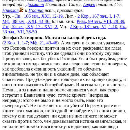
мощей прп.
Далмата
Исетского. Сщмч.
Алфея
диакона. Свв.
Николая
и
Иоанна
испп., пресвитеров.
Утр. -
Лк., 106 зач., XXI, 12-19.
Лит. -
2 Кор., 167 зач., I, 1-7.
Мф., 88 зач., XXI, 43-46.
Блгвв. кнн.:
Рим., 99 зач., VIII, 28-39.
Ин., 52 зач., XV, 17 - XVI, 2.
Мц.:
2 Кор., 181 зач., VI, 1-10.
Лк.,
33 зач., VII, 36-50
.
Феофан Затворник. Мысли на каждый день года.
(
2 Кор. 1, 1-7
;
Мф. 21, 43-46
). Архиереи и фарисеи уразумели,
что Господь говорил притчи на их счет, раскрывал им глаза,
чтоб увидели истину, что же сделали они по этому случаю?
Придумывали, как бы убить Господа. Если бы предубеждение
не кривило их здравомыслия, им следовало, если не поверить,
как требовала очевидность указаний, то обсудить
внимательно, не так ли и в самом деле, как объясняет
Спаситель. Предубеждение столкнуло их на кривую дорогу, и
они потом оказались богоубийцами. И всегда так, и ныне так.
Немцы, а за ними и наши онемечившиеся умом, как скоро
встретят в Евангелии чудо, тотчас кричат: "неправда,
неправда; этого не было и не могло быть, надо это
вычеркнуть". Не то же ли это что убить? Пересмотрите все
книги этих умников, ни в одной не найдете указания причин,
почему они так думают; ни один из них ничего не может
сказать против того, чем доказывается истина евангельская, и
ни один не позаботился вникнуть в доводы, какими люди