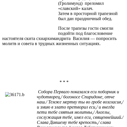
(Гролимунд) преломил
«славский» калач.
Затем в просторной трапезной
был дан праздничный обед.
После трапезы гости смогли
подойти под благословение
настоятеля скита схиархимандрита Василия — попросить
молитв и совета в трудных жизненных ситуациях.
* * *
Собора Перваго показался еси поборник и
чудотворец,/ богоносе Спиридоне, отче
наш./ Темже мертву ты во гробе возгласив,/
и змию в злато претворил еси,/ и внегда
пети тебе святыя молитвы,/ Ангелы,
сослужащия тебе, имел еси, священнейший./
Слава Давшему тебе крепость,/ слава