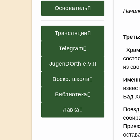
Основатель
Начал
Трансляции
Треть
Telegram
Храм 
состо
JugenDOrth e.V.
из св
Воскр. школа
Именн
извес
Библиотека
Бад Х
Поезд
Лавка
собир
Приез
остав