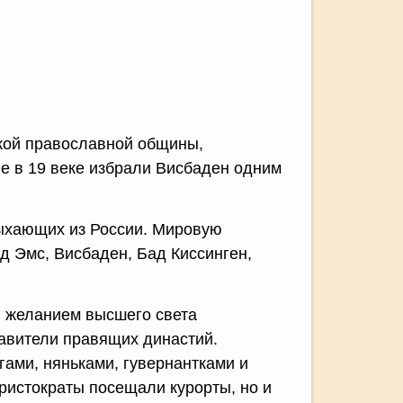
кой православной общины,
ые в 19 веке избрали Висбаден одним
дыхающих из России. Мировую
д Эмс, Висбаден, Бад Киссинген,
и желаниeм высшего света
тавители правящих династий.
гами, няньками, гувернантками и
аристократы посещали курорты, но и