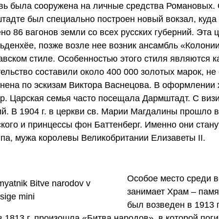
вь была сооружена на личные средства Романовых. О
тадте был специально построен новый вокзал, куда
но 86 вагонов земли со всех русских губерний. Эта 
ьденхёе, позже возле нее возник ансамбль «Колонии
авском стиле. Особенностью этого стиля являются 
тельство составили около 400 000 золотых марок, не
нена по эскизам Виктора Васнецовa. В оформлении 
р. Царская семья часто посещала Дармштадт. С виз
ий. В 1904 г. в церкви св. Марии Магдалины прошло
ского и принцессы фон Баттенберг. Именно они стан
па, мужа королевы Великобритании Елизаветы II.
Особое место среди в
занимает Храм – памя
был возведен в 1913 г
в 1813 г. произошла «Битва народов», в которой пог