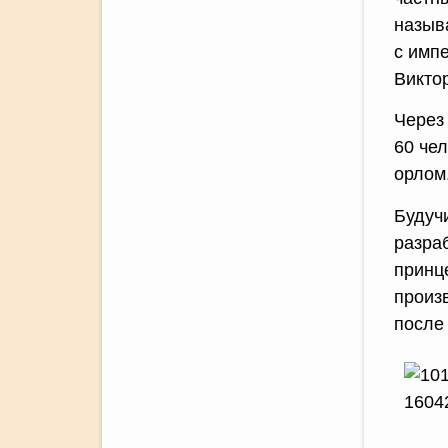
назыв
с имп
Виктор
Через 
60 че
орлом
Будучи
разра
принц
произв
после