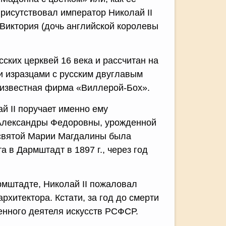
присутствовал император Николай II
Виктория (дочь английской королевы
сских церквей 16 века и рассчитан на
и изразцами с русским двуглавым
 известная фирма «Виллерой-Бох».
й II поручает именно ему
 Александры Федоровны, урожденной
 святой Марии Магдалины была
а в Дармштадт в 1897 г., через год
армштадте, Николай II пожаловал
хитектора. Кстати, за год до смерти
женного деятеля искусств РСФСР.