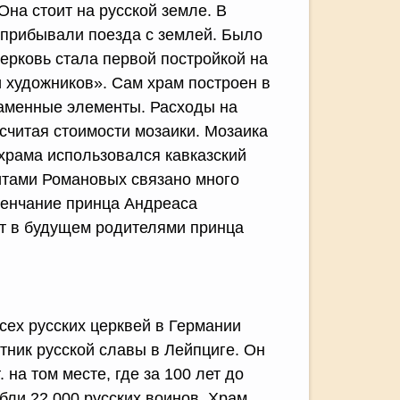
на стоит на русской земле. В
 прибывали поезда с землей. Было
церковь стала первой постройкой на
 художников». Сам храм построен в
каменные элементы. Расходы на
 считая стоимости мозаики. Мозаика
храма использовался кавказский
итами Романовых связано много
 венчание принца Андреаса
ут в будущем родителями принца
сех русских церквей в Германии
тник русской славы в Лейпциге. Он
. на том месте, где за 100 лет до
ибли 22.000 русских воинов. Храм