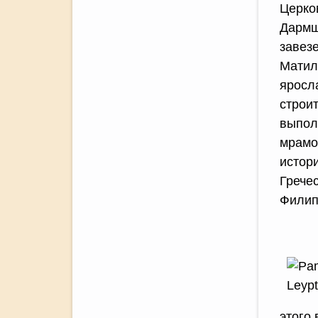
Церко
Дармш
завезе
Матил
яросл
строи
выпол
мрамо
истор
Грече
Филип
этого 