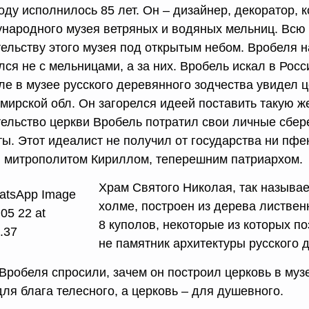
году исполнилось 85 лет. Он – дизайнер, декоратор,
народного музея ветряных и водяных мельниц. Всю 
тельству этого музея под открытым небом. Вробеля 
лся не с мельницами, а за них. Вробель искал в Рос
е в музее русского деревянного зодчества увидел це
мирской обл. Он загорелся идеей поставить такую же
тельство церкви Вробель потратил свои личные сбер
ты. Этот идеалист не получил от государства ни пф
г. митрополитом Кириллом, теперешним патриархом.
Храм Святого Николая, так называе
холме, построен из дерева листвен
8 куполов, некоторые из которых п
не памятник архитектуры русского 
 Вробеля спросили, зачем он построил церковь в муз
для блага телесного, а церковь – для душевного.