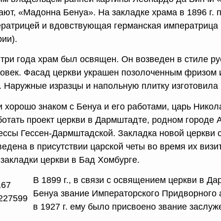
ают, «Мадонна Бенуа». На закладке храма в 1896 г. 
ератрицей и вдовствующая германская императрица 
ии).
три года храм был освящен. Он возведен в стиле ру
ловек. Фасад церкви украшен позолоченным фризом 
. Наружные изразцы и напольную плитку изготовила
 хорошо знаком с Бенуа и его работами, царь Никола
ботать проект церкви в Дармштадте, родном городе
ессы Гессен-Дармштадской. Закладка новой церкви
едена в присутствии царской четы во время их визит
 закладки церкви в Бад Хомбургe.
В 1899 г., в связи с освящением церкви в Д
Бенуа звание Императорского Придворного ар
в 1927 г. ему было присвоено звание заслу