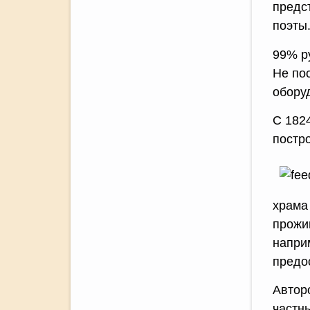
предст
поэты
99% р
Не по
обору
С 182
постр
храма
прожи
напри
предо
Автор
частн