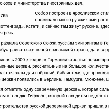
оюзов и министерства иностранных дел.
Собор построен в ярославском стил
проживало много русских эмигранто
ттенград». Кстати, и сейчас там живут русские, зд
я речь.
 развала Советского Союза русским эмигрантам в Ге
обустраиваться в новой незнакомой стране, да и ве
чиная с 2000-х годов, в Германии строятся новые п
менные церкви, рассчитанные на большое количеств
ваются залы для собраний, библиотеки, где проводя
 церкви появились в Берлине, Гамбурге, Мюнхене, 
ся отметить одну современную церковь, которая силь
рам в городке Гифхорн, который находится недалеко
строительства русской деревянной церкви пришла в 