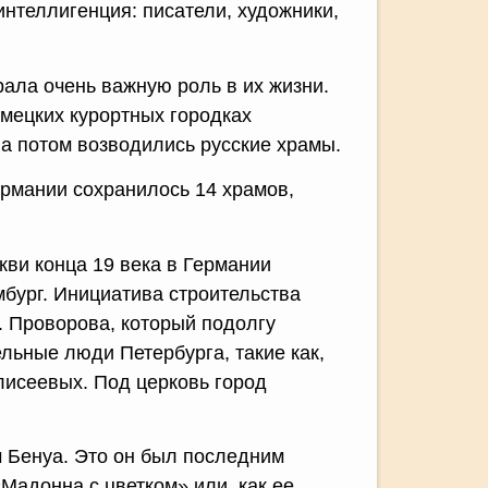
интеллигенция: писатели, художники,
рала очень важную роль в их жизни.
мецких курортных городках
а потом возводились русские храмы.
Германии сохранилось 14 храмов,
ви конца 19 века в Германии
мбург. Инициатива строительства
. Проворова, который подолгу
льные люди Петербурга, такие как,
лисеевых. Под церковь город
ч Бенуа. Это он был последним
Мадонна с цветком» или, как ее