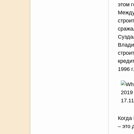
этом 
Между
строи
сража
Суздал
Влади
строи
креди
1996 
Когда
– это 