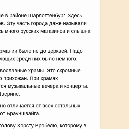
е в районе Шарлоттенбург. Здесь
в. Эту часть города даже называли
есь много русских магазинов и слышна
рмании было не до церквей. Надо
рующих среди них было немного.
равославные храмы. Это скромные
о прихожан. При храмах
тся музыкальные вечера и концерты.
Шверине.
но отличается от всех остальных.
 от Брауншвайга.
голову Хорсту Вробелю, которому в