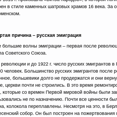
оен в стиле каменных шатровых храмов 16 века. За 
оменском.
ртая причина – русская эмиграция
 большие волны эмиграции – первая после революци
ла Советского Союза.
 революции и до 1922 г. число русских эмигрантов в
00 человек. Большинство русских эмигрантов после 
нное, большевики долго не продержатся и они верн
е, церкви почти не строились. В это время ремонти
, которые со времен Первой мировой войны были за
ьзовались не по назначению. Почти все ценности бы
на, колокола переплавлены. Несмотря на это, в Бер
есенский собор. Он был построен на пожертвования 