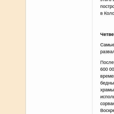
постр
в Кол
Четве
Самые
разва
После
600 0
време
бедны
храмы
испол
сорва
Воскр