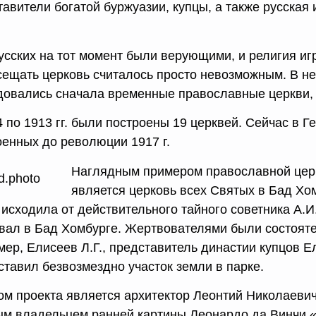
авители богатой буржуазии, купцы, а также русская 
.
усских на тот момент были верующими, и религия иг
сещать церковь считалось просто невозможным. В не
довались сначала временные православные церкви, 
4 по 1913 гг. были построены 19 церквей. Сейчас в 
оенных до революции 1917 г.
Наглядным примером православной церк
является церковь всех Святых в Бад Xо
 исходила от действительного тайного советника А.И
вал в Бад Xомбурге. Жертвователями были состояте
мер, Елисеев Л.Г., представитель династии купцов Е
ставил безвозмездно участок земли в парке.
ом проекта является архитектор Леонтий Николаеви
ым владельцем ранней картины Леонардо да Винчи «