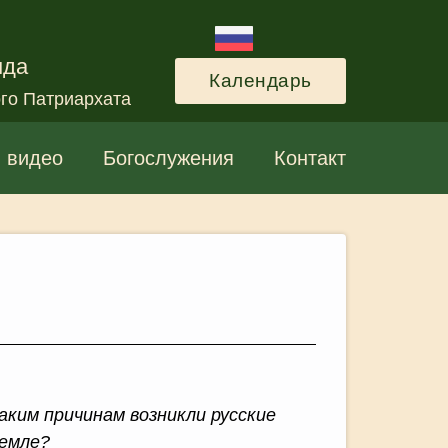
нда
Календарь
го Патриархата
и видео
Богослужения
Контакт
каким причинам возникли русские
земле?