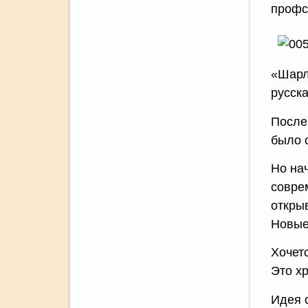
профс
«Шарло
русска
После
было 
Но на
совре
откры
Новые
Хочет
Это х
Идея 