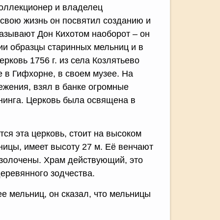
 коллекционер и владелец
свою жизнь он посвятил созданию и
называют Дон Кихотом наоборот – он
сии образцы старинных мельниц и в
рковь 1756 г. из села Козлятьево
 в Гифхорне, в своем музее. На
ежения, взял в банке огромные
енинга. Церковь была освящена в
тся эта церковь, стоит на высоком
ницы, имеет высоту 27 м. Её венчают
озолочены. Храм действующий, это
деревянного зодчества.
ее мельниц, он сказал, что мельницы