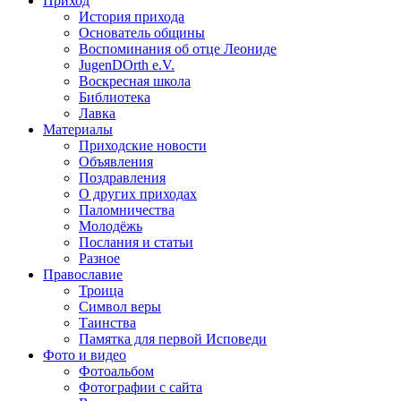
Приход
История прихода
Основатель общины
Воспоминания об отце Леониде
JugenDOrth e.V.
Воскресная школа
Библиотека
Лавка
Материалы
Приходские новости
Объявления
Поздравления
О других приходах
Паломничества
Молодёжь
Послания и статьи
Разное
Православие
Троица
Символ веры
Таинства
Памятка для первой Исповеди
Фото и видео
Фотоальбом
Фотографии с сайта