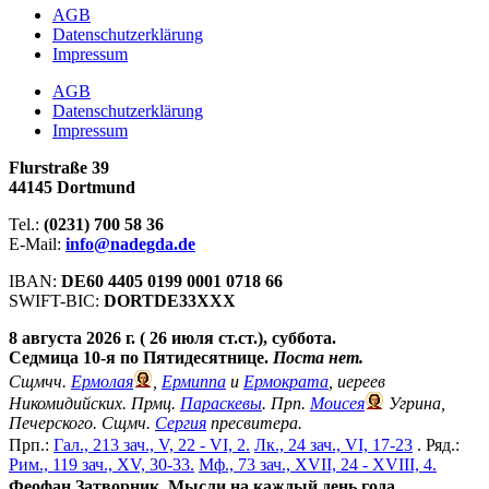
АGB
Datenschutzerklärung
Impressum
АGB
Datenschutzerklärung
Impressum
Flurstraße 39
44145 Dortmund
Tel.:
(0231) 700 58 36
E-Mail:
info@nadegda.de
IBAN:
DE60 4405 0199 0001 0718 66
SWIFT-BIC:
DORTDE33XXX
8 августа 2026 г. ( 26 июля ст.ст.), суббота.
Седмица 10-я по Пятидесятнице.
Поста нет.
Сщмчч.
Ермолая
,
Ермиппа
и
Ермократа
, иереев
Никомидийских. Прмц.
Параскевы
. Прп.
Моисея
Угрина,
Печерского. Сщмч.
Сергия
пресвитера.
Прп.:
Гал., 213 зач., V, 22 - VI, 2.
Лк., 24 зач., VI, 17-23
. Ряд.:
Рим., 119 зач., XV, 30-33.
Мф., 73 зач., XVII, 24 - XVIII, 4.
Феофан Затворник. Мысли на каждый день года.