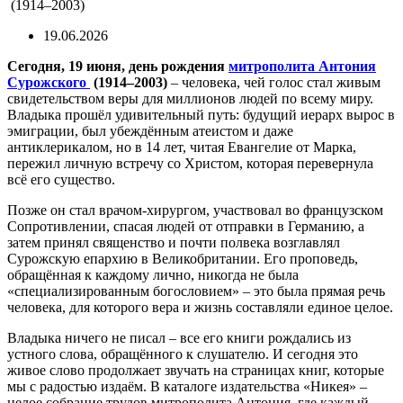
(1914–2003)
19.06.2026
Сегодня, 19 июня, день рождения
митрополита Антония
Сурожского
(1914–2003)
– человека, чей голос стал живым
свидетельством веры для миллионов людей по всему миру.
Владыка прошёл удивительный путь: будущий иерарх вырос в
эмиграции, был убеждённым атеистом и даже
антиклерикалом, но в 14 лет, читая Евангелие от Марка,
пережил личную встречу со Христом, которая перевернула
всё его существо.
Позже он стал врачом-хирургом, участвовал во французском
Сопротивлении, спасая людей от отправки в Германию, а
затем принял священство и почти полвека возглавлял
Сурожскую епархию в Великобритании. Его проповедь,
обращённая к каждому лично, никогда не была
«специализированным богословием» – это была прямая речь
человека, для которого вера и жизнь составляли единое целое.
Владыка ничего не писал – все его книги рождались из
устного слова, обращённого к слушателю. И сегодня это
живое слово продолжает звучать на страницах книг, которые
мы с радостью издаём. В каталоге издательства «Никея» –
целое собрание трудов митрополита Антония, где каждый,