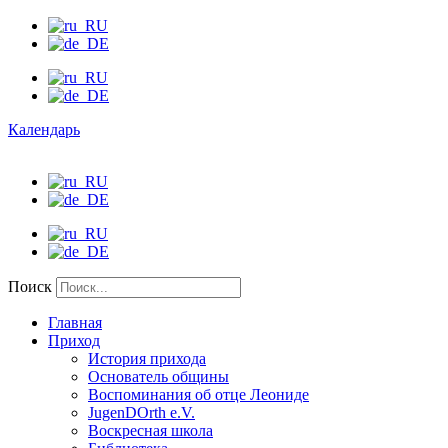
Календарь
Поиск
Главная
Приход
История прихода
Основатель общины
Воспоминания об отце Леониде
JugenDOrth e.V.
Воскресная школа