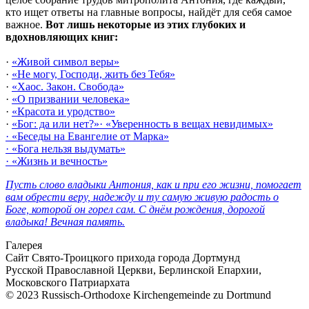
кто ищет ответы на главные вопросы, найдёт для себя самое
важное.
Вот лишь некоторые из этих глубоких и
вдохновляющих книг:
·
«Живой символ веры»
·
«Не могу, Господи, жить без Тебя»
·
«Хаос. Закон. Свобода»
·
«О призвании человека»
·
«Красота и уродство»
·
«Бог: да или нет?»·
«Уверенность в вещах невидимых»
·
«Беседы на Евангелие от Марка»
·
«Бога нельзя выдумать»
·
«Жизнь и вечность»
Пусть слово владыки Антония, как и при его жизни, помогает
вам обрести веру, надежду и ту самую живую радость о
Боге, которой он горел сам. С днём рождения, дорогой
владыка! Вечная память.
Галерея
Сайт Свято-Троицкого прихода города Дортмунд
Русской Православной Церкви, Берлинской Епархии,
Московского Патриархата
© 2023 Russisch-Orthodoxe Kirchengemeinde zu Dortmund