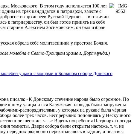
рха Московского. В этом году исполняется 100 лет
 одним из трёх кандидатов в патриархи, вместе с
доброго» из архиереев Русской Церкви — в отличии
сь к патриаршеству, он был готов принять на себя
епым старцем Алексием Зосимовским, он был избран
усская обрела себе молитвенника у престола Божия.
После молебна в Свято-Троицком храме г. Дортмунда.)
молебен у раки с мощами в Большом соборе Донского
она писала: «К Донскому стечение народа было огромное. По
ущие к нему улицы и вся Калужская площадь были запружены
абочими-распорядителями, у которых на рукаве была чёрная
обора более трёх часов. Беспрерывно пополняясь у Нескучного
жественное шествие. <…> В день погребения Патриарха погода
ления темноты. Двери собора были открыты настежь, т. ч. не
у передних рядов оно перекатывалось в задние, и пела вся