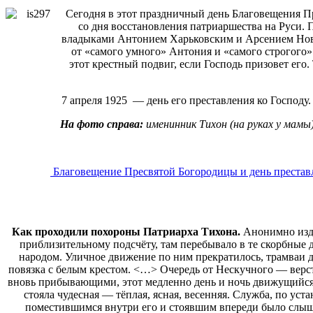
Сегодня в этот праздничный день Благовещения 
со дня восстановления патриаршества на Руси. П
владыками Антонием Харьковским и Арсением Новго
от «самого умного» Антония и «самого строгого» 
этот крестный подвиг, если Господь призовет его
7 апреля 1925 — день его преставления ко Господу
На фото справа:
именинник Тихон (на руках у мамы
Благовещение Пресвятой Богородицы и день престав
Как проходили похороны Патриарха Тихона.
Анонимно изда
приблизительному подсчёту, там перебывало в те скорбные
народом. Уличное движение по ним прекратилось, трамваи 
повязка с белым крестом. <…> Очередь от Нескучного — верст
вновь прибывающими, этот медленно день и ночь движущийся 
стояла чудесная — тёплая, ясная, весенняя. Служба, по уст
поместившимся внутри его и стоявшим впереди было слышно