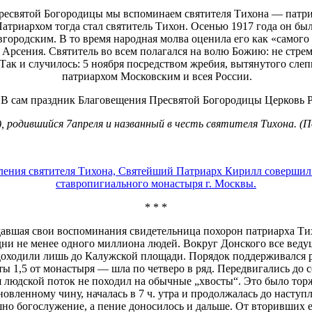
Пресвятой Богородицы мы вспоминаем
святителя Тихона — патриа
атриархом тогда стал святитель Тихон. Осенью 1917 года он был
родским. В то время народная молва оценила его как «самого 
Арсения. Святитель во всем полагался на волю Божию: не стремя
. Так и случилось: 5 ноября посредством жребия, вытянутого сл
патриархом Московским и всея России.
. В сам праздник Благовещения Пресвятой Богородицы Церковь Р
), родившийся 7апреля и названный в честь святителя Тихона. (
ления святителя Тихона, Святейший Патриарх Кирилл совершил 
ставропигиального монастыря г. Москвы.
* * *
вшая свои воспоминания свидетельница похорон патриарха Тих
 дни не менее одного миллиона людей. Вокруг Донского все вед
доходили лишь до Калужской площади. Порядок поддерживался р
ы 1,5 от монастыря — шла по четверо в ряд. Передвигались до с
людской поток не походил на обычные „хвосты“. Это было тор
ановленному чину, началась в 7 ч. утра и продолжалась до наступ
 богослужение, а пение доносилось и дальше. От вторивших ем