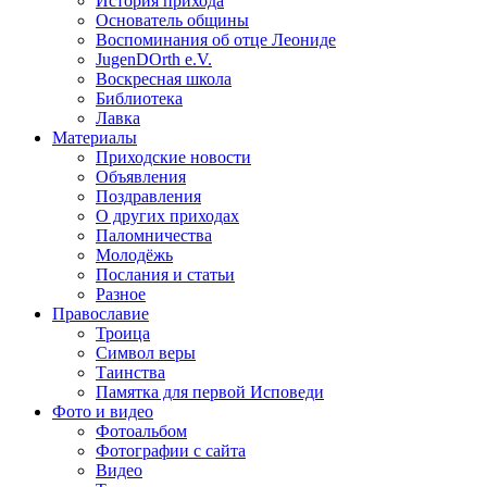
История прихода
Основатель общины
Воспоминания об отце Леониде
JugenDOrth e.V.
Воскресная школа
Библиотека
Лавка
Материалы
Приходские новости
Объявления
Поздравления
О других приходах
Паломничества
Молодёжь
Послания и статьи
Разное
Православие
Троица
Символ веры
Таинства
Памятка для первой Исповеди
Фото и видео
Фотоальбом
Фотографии с сайта
Видео