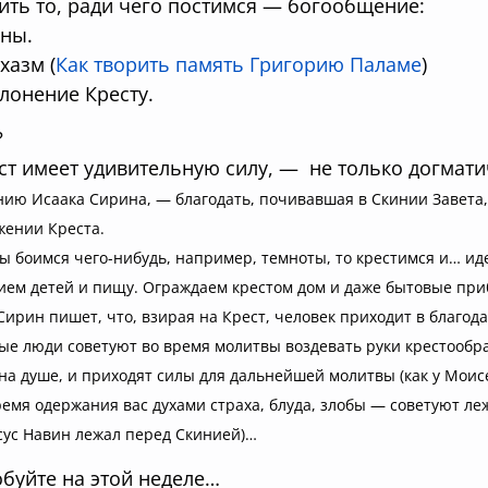
ить то, ради чего постимся — богообщение:
оны.
хазм (
Как творить память Григорию Паламе
)
клонение Кресту.
?
 имеет удивительную силу, — не только догмати
ию Исаака Сирина, — благодать, почивавшая в Скинии Завета,
жении Креста.
ы боимся чего-нибудь, например, темноты, то крестимся и… и
ием детей и пищу. Ограждаем крестом дом и даже бытовые при
Сирин пишет, что, взирая на Крест, человек приходит в благод
е люди советуют во время молитвы воздевать руки крестообраз
на душе, и приходят силы для дальнейшей молитвы (как у Моис
емя одержания вас духами страха, блуда, злобы — советуют ле
сус Навин лежал перед Скинией)…
буйте на этой неделе…