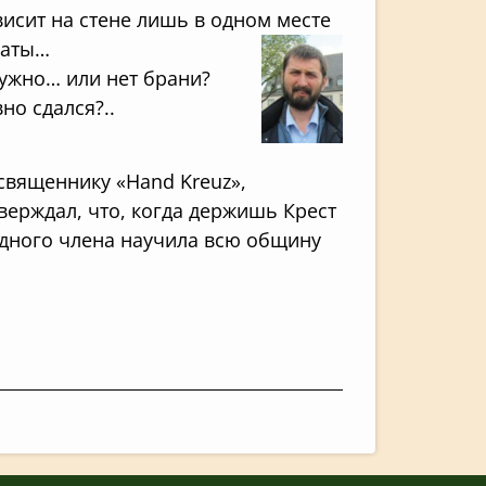
висит на стене лишь в одном месте
наты…
нужно… или нет брани?
но сдался?..
священнику «Hand Kreuz»,
ерждал, что, когда держишь Крест
 одного члена научила всю общину