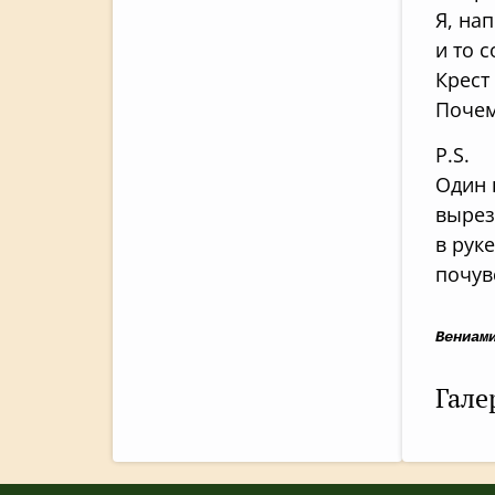
Я, на
и то 
Крест
Почем
P.S.
Один 
вырез
в рук
почув
Вениам
Гале