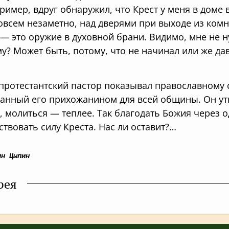
пример, вдруг обнаружил, что Крест у меня в доме 
совсем незаметно, над дверями при выходе из ком
 — это оружие в духовной брани. Видимо, мне не 
у? Может быть, потому, что не начинал или же дав
протестантский пастор показывал православному 
анный его прихожанином для всей общины. Он утв
е, молиться — теплее. Так благодать Божия через
ствовать силу Креста. Нас ли оставит?…
ин Цыпин
рея