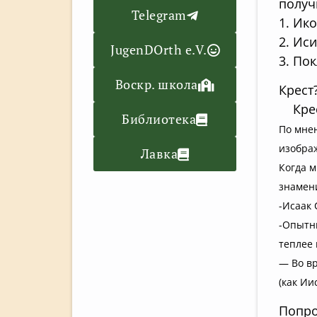
получ
Telegram
1. Ик
2. Иси
JugenDOrth e.V.
3. По
Воскр. школа
Крест
Крест
Библиотека
По мнен
изобра
Лавка
Когда м
знамен
-Исаак 
-Опытны
теплее 
— Во вр
(как Ии
Попро