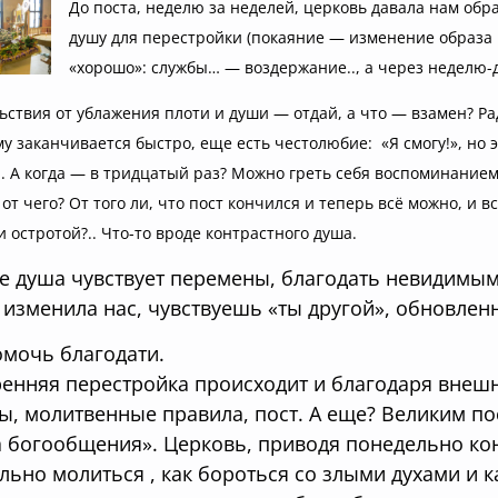
До поста, неделю за неделей, церковь давала нам обр
душу для перестройки (покаяние — изменение образа 
«хорошо»: службы… — воздержание.., а через неделю-д
ствия от ублажения плоти и души — отдай, а что — взамен? Р
у заканчивается быстро, еще есть честолюбие: «Я смогу!», но э
. А когда — в тридцатый раз? Можно греть себя воспоминанием 
от чего? От того ли, что пост кончился и теперь всё можно, и
и остротой?.. Что-то вроде контрастного душа.
е душа чувствует перемены, благодать невидимым
 изменила нас, чувствуешь «ты другой», обновлен
омочь благодати.
енняя перестройка происходит и благодаря внеш
ы, молитвенные правила, пост. А еще? Великим по
 богообщения». Церковь, приводя понедельно кон
льно молиться , как бороться со злыми духами и к