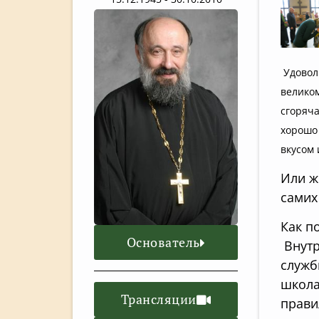
Удоволь
великом
сгоряча
хорошо 
вкусом 
Или ж
самих
Как п
Основатель
Внутр
служб
школа
Трансляции
прави