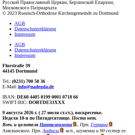
Русской Православной Церкви, Берлинской Епархии,
Московского Патриархата
© 2023 Russisch-Orthodoxe Kirchengemeinde zu Dortmund
АGB
Datenschutzerklärung
Impressum
АGB
Datenschutzerklärung
Impressum
Flurstraße 39
44145 Dortmund
Tel.:
(0231) 700 58 36
E-Mail:
info@nadegda.de
IBAN:
DE60 4405 0199 0001 0718 66
SWIFT-BIC:
DORTDE33XXX
9 августа 2026 г. ( 27 июля ст.ст.), воскресенье.
Неделя 10-я по Пятидесятнице.
Поста нет.
Вмч. и целителя
Пантелеимона
.
Прп.
Германа
Аляскинского. Прп.
Анфисы
исп., игумении и 90 сестер ее.