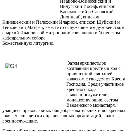
Иваново-Вознесенский и
Вичугский Иосиф, епископ
Касимовский и Сасовский
Дионисий, епископ
Кинешемский и Палехский Иларион, епископ Шуйский и
Тейковский Матфей, вместе с сослужащим им духовенством
епархий Ивановской митрополии совершили в Успенском
кафедральном соборе
Божественную литургию.
Затем архипастыри
возглавили крестный ход с
привезенной святыней —
ковчегом с гвоздем от Креста
Господня. Среди участников
крестного хода –
священнослужители,
монашествующие, сестры
Введенского монастыря,
учащиеся православных общеобразовательных и воскресных
школ, члены детских православных организаций, кадеты,
военнослужащие.
Крестный ход по главным улицам города прибыл к площади