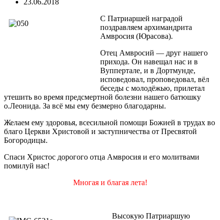
23.06.2018
С Патриаршей наградой
поздравляем архимандрита
Амвросия (Юрасова).
Отец Амвросий — друг нашего
прихода. Он навещал нас и в
Вуппертале, и в Дортмунде,
исповедовал, проповедовал, вёл
беседы с молодёжью, прилетал
утешить во время предсмертной болезни нашего батюшку
о.Леонида. За всё мы ему безмерно благодарны.
Желаем ему здоровья, всесильной помощи Божией в трудах во
благо Церкви Христовой и заступничества от Пресвятой
Богородицы.
Спаси Христос дорогого отца Амвросия и его молитвами
помилуй нас!
Многая и благая лета!
Высокую Патриаршую