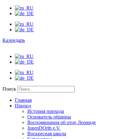
Календарь
Поиск
Главная
Приход
История прихода
Основатель общины
Воспоминания об отце Леониде
JugenDOrth e.V.
Воскресная школа