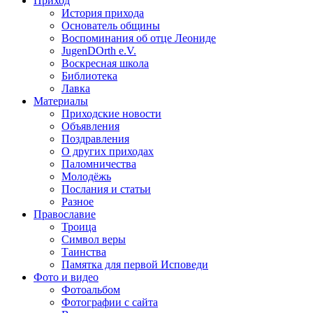
Приход
История прихода
Основатель общины
Воспоминания об отце Леониде
JugenDOrth e.V.
Воскресная школа
Библиотека
Лавка
Материалы
Приходские новости
Объявления
Поздравления
О других приходах
Паломничества
Молодёжь
Послания и статьи
Разное
Православие
Троица
Символ веры
Таинства
Памятка для первой Исповеди
Фото и видео
Фотоальбом
Фотографии с сайта