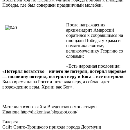
Победы, где был совершен праздничный молебен.
После награждения
архимандрит Амвросий
обратился к собравшимся на
площади Победы у храма и
памятника святому
великомученику Георгию со
словами:
«Есть народная пословица:
«Потерял богатство – ничего не потерял, потерял здоровье
— половину потерял, потерял веру в Бога – все потерял»
.
Было время наша России потеряла веру, а сейчас идет
возрождение веры. Храни вас Бог».
Материал взят с сайта Введенского монастыря г.
Иванова.http://diakonissa.blogspot.com/
Галерея
Сайт Свято-Троицкого прихода города Дортмунд