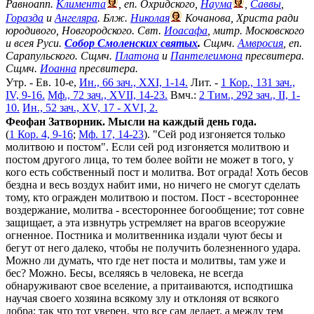
Равноапп.
Климента
, еп. Охридского,
Наума
,
Саввы
,
Горазда
и
Ангеляра
. Блж.
Николая
Кочанова, Христа ради
юродивого, Новгородского. Свт.
Иоасафа
, митр. Московского
и всея Руси.
Собор Смоленских святых
.
Сщмч.
Амвросия
, еп.
Сарапульского. Сщмч.
Платона
и
Пантелеимона
пресвитера.
Сщмч.
Иоанна
пресвитера.
Утр. - Ев. 10-е,
Ин., 66 зач., XXI, 1-14.
Лит. -
1 Кор., 131 зач.,
IV, 9-16.
Мф., 72 зач., XVII, 14-23.
Вмч.:
2 Тим., 292 зач., II, 1-
10.
Ин., 52 зач., XV, 17 - XVI, 2.
Феофан Затворник. Мысли на каждый день года.
(
1 Кор. 4, 9-16
;
Мф. 17, 14-23
). "Сей род изгоняется только
молитвою и постом". Если сей род изгоняется молитвою и
постом другого лица, то тем более войти не может в того, у
кого есть собственный пост и молитва. Вот ограда! Хоть бесов
бездна и весь воздух набит ими, но ничего не смогут сделать
тому, кто огражден молитвою и постом. Пост - всестороннее
воздержание, молитва - всестороннее богообщение; тот совне
защищает, а эта извнутрь устремляет на врагов всеоружие
огненное. Постника и молитвенника издали чуют бесы и
бегут от него далеко, чтобы не получить болезненного удара.
Можно ли думать, что где нет поста и молитвы, там уже и
бес? Можно. Бесы, вселяясь в человека, не всегда
обнаруживают свое вселение, а притаиваются, исподтишка
научая своего хозяина всякому злу и отклоняя от всякого
добра; так что тот уверен, что все сам делает, а между тем