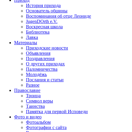
Приход
История прихода
Основатель общины
Воспоминания об отце Леониде
JugenDOrth e.V.
Воскресная школа
Библиотека
Лавка
Материалы
Приходские новости
Объявления
Поздравления
О других приходах
Паломничества
Молодёжь
Послания и статьи
Разное
Православие
Троица
Символ веры
Таинства
Памятка для первой Исповеди
Фото и видео
Фотоальбом
Фотографии с сайта