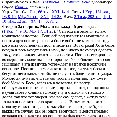
Сарапульского. Сщмч.
Платона
и
Пантелеимона
пресвитера.
Сщмч.
Иоанна
пресвитера.
Утр. - Ев. 10-е,
Ин., 66 зач., XXI, 1-14.
Лит. -
1 Кор., 131 зач.,
IV, 9-16.
Мф., 72 зач., XVII, 14-23.
Вмч.:
2 Тим., 292 зач., II, 1-
10.
Ин., 52 зач., XV, 17 - XVI, 2.
Феофан Затворник. Мысли на каждый день года.
(
1 Кор. 4, 9-16
;
Мф. 17, 14-23
). "Сей род изгоняется только
молитвою и постом". Если сей род изгоняется молитвою и
постом другого лица, то тем более войти не может в того, у
кого есть собственный пост и молитва. Вот ограда! Хоть бесов
бездна и весь воздух набит ими, но ничего не смогут сделать
тому, кто огражден молитвою и постом. Пост - всестороннее
воздержание, молитва - всестороннее богообщение; тот совне
защищает, а эта извнутрь устремляет на врагов всеоружие
огненное. Постника и молитвенника издали чуют бесы и
бегут от него далеко, чтобы не получить болезненного удара.
Можно ли думать, что где нет поста и молитвы, там уже и
бес? Можно. Бесы, вселяясь в человека, не всегда
обнаруживают свое вселение, а притаиваются, исподтишка
научая своего хозяина всякому злу и отклоняя от всякого
добра; так что тот уверен, что все сам делает, а между тем
только исполняет волю врага своего. Возьмись только за
молитву и пост - и враг тотчас уйдет и на стороне будет
выжидать случая, как бы опять вернуться, и действительно
возвращается, как только оставлены бывают молитва и пост.