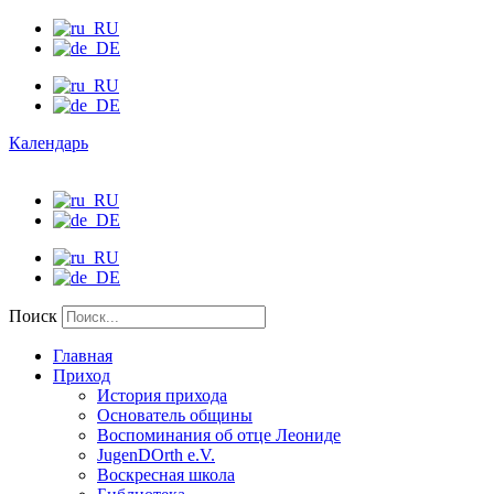
Календарь
Поиск
Главная
Приход
История прихода
Основатель общины
Воспоминания об отце Леониде
JugenDOrth e.V.
Воскресная школа