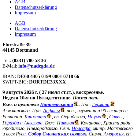
АGB
Datenschutzerklärung
Impressum
АGB
Datenschutzerklärung
Impressum
Flurstraße 39
44145 Dortmund
Tel.:
(0231) 700 58 36
E-Mail:
info@nadegda.de
IBAN:
DE60 4405 0199 0001 0718 66
SWIFT-BIC:
DORTDE33XXX
9 августа 2026 г. ( 27 июля ст.ст.), воскресенье.
Неделя 10-я по Пятидесятнице.
Поста нет.
Вмч. и целителя
Пантелеимона
.
Прп.
Германа
Аляскинского. Прп.
Анфисы
исп., игумении и 90 сестер ее.
Равноапп.
Климента
, еп. Охридского,
Наума
,
Саввы
,
Горазда
и
Ангеляра
. Блж.
Николая
Кочанова, Христа ради
юродивого, Новгородского. Свт.
Иоасафа
, митр. Московского
и всея Руси.
Собор Смоленских святых
.
Сщмч.
Амвросия
, еп.