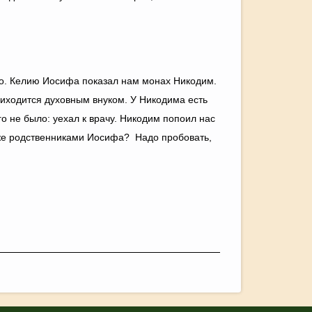
но. Келию Иосифа показал нам монах Никодим.
иходится духовным внуком. У Никодима есть
го не было: уехал к врачу. Никодим попоил нас
же родственниками Иосифа? Надо пробовать,