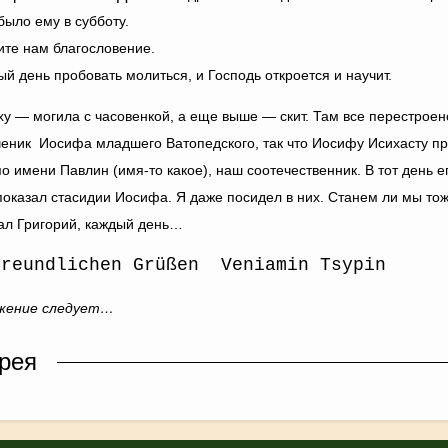
было ему в субботу.
те нам благословение.
й день пробовать молиться, и Господь откроется и научит.
у — могила с часовенкой, а еще выше — скит. Там все перестрое
еник Иосифа младшего Ватопедского, так что Иосифу Исихасту пр
по имени Павлин (имя-то какое), наш соотечественник. В тот день е
показал стасидии Иосифа. Я даже посидел в них.
Станем ли мы то
зал Григорий, каждый день…
freundlichen Grüßen Veniamin Tsypin
жение следует…
рея