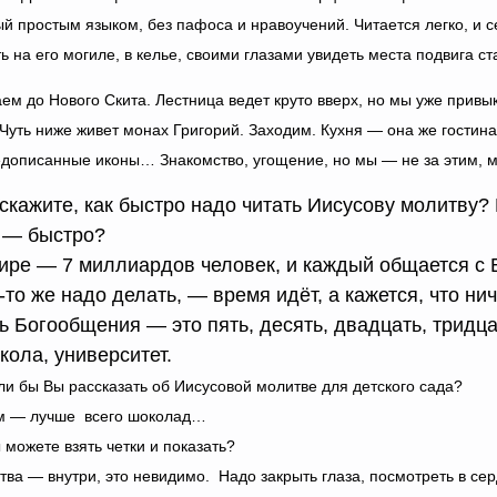
й простым языком, без пафоса и нравоучений. Читается легко, и се
ь на его могиле, в келье, своими глазами увидеть места подвига ст
ем до Нового Скита. Лестница ведет круто вверх, но мы уже привы
Чуть ниже живет монах Григорий. Заходим. Кухня — она же гостина
едописанные иконы… Знакомство, угощение, но мы — не за этим, м
скажите, как быстро надо читать Иисусову молитву?
 — быстро?
ире — 7 миллиардов человек, и каждый общается с Б
то же надо делать, — время идёт, а кажется, что ни
 Богообщения — это пять, десять, двадцать, тридцат
кола, университет.
ли бы Вы рассказать об Иисусовой молитве для детского сада?
м — лучше всего шоколад…
можете взять четки и показать?
ва — внутри, это невидимо. Надо закрыть глаза, посмотреть в сердц