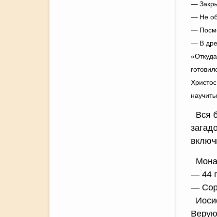
— Закр
— Не об
— Посмо
— В др
«Откуда
готовил
Христос
научить
Вся б
загадо
включ
Монах
— 44 
— Сор
Иосиф
Верую