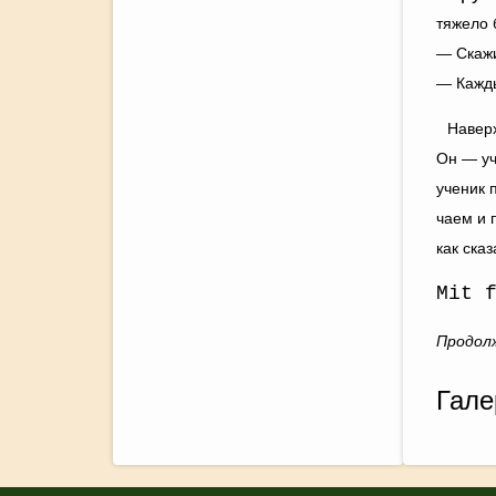
тяжело 
— Скажи
— Кажды
Наверх
Он — уч
ученик 
чаем и 
как ска
Mit 
Продол
Гале