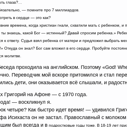
ыть глаза?…
язательно, — помните про 7 миллиардов.
треть в сердце — это как?
евн
ие времена, когда христиан гнали, схватили мать с ребенком, и п
 ты знаешь, какой Бог — истинный? Давай спросим ребенка.» Ребен
ся к ответу. Судья взял ребенка от матери и предложил выбрать ме
!» Откуда он знал? Бог сам вложил в его сердце. Пробуйте постоянн
ся молитве.
еседа проходила на английском. Поэтому «God! Where
чно. Переводчик мой вскоре притомился и стал пере
ились дети, они оказывается всё слышали, и радос
 Григорий на Афоне — с 1970 года.
года! — воскликнул я.
ок четыре? Как быстро идет время! — удивился Григ
а Исихаста он не застал. Православный с молоком 
щим был всегда и в
подростковые годы тоже. В 18-19 лет пр