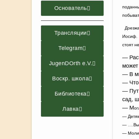
поданны
Основатель
побыват
Доезжа
Трансляции
Иосиф. 
стоят н
Telegram
— Рас
JugenDOrth e.V.
может
— В м
Воскр. школа
— Что-
— Путь
Библиотека
сад, ш
— М
ог
Лавка
— Детя
— ….Вы 
— Молит