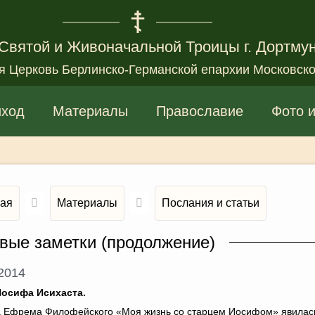
Святой и Живоначальной Троицы г. Дортму
я Церковь Берлинско-Германской епархии Московско
иход
Материалы
Православие
Фото 
ная
Материалы
Послания и статьи
вые заметки (продолжение)
.2014
Иосифа Исихаста.
а
Ефрема Филофейского
«Моя жизнь со старцем Иосифом» явилась