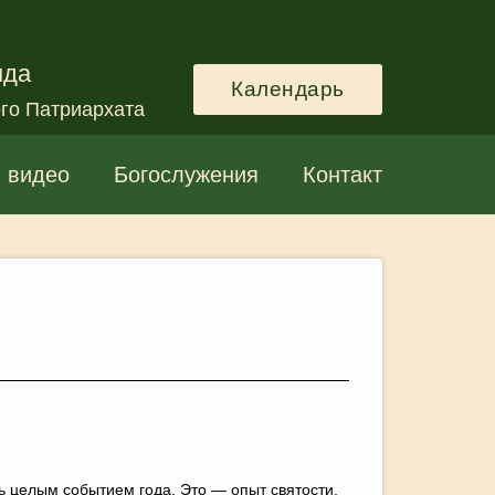
нда
Календарь
го Патриархата
и видео
Богослужения
Контакт
 целым событием года. Это — опыт святости,