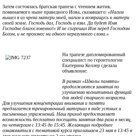
Затем состоялась братская трапеза с чтением жития,
поминаемого ныне праведного Иова, сказавшего:
«Нагим
вышел я из чрева матери моей, нагим и возвращусь к матери
своей земле. Господь дал, Господь и взял. Да будет Имя
Господне благословенно!» И не согрешил Иов перед Господом
Богом, и не произнес ни одного неразумного слова.»
На трапезе дипломированный
специалист по геронтологии
Екатерина Келлер сделала
объявление:
В рамках «Школы памяти»
продолжаются занятия по
улучшению когнитивных функций
для людей старшего возраста.
Для улучшения концентрации внимания и памяти
предлагается тренировочный материал в виде устных и
письменных упражнений. Наш приход предоставляет
возможность бесплатно посещать занятия два раза в месяц,
по четвергам с 13:45 до 15:45. Желающих подробнее
ознакомиться с тематикой курса приглашаем 23 мая в 13:45 в
музыкальную комнату на 2-ом этаже.