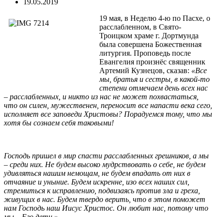
19.05.2019
19 мая, в Неделю 4-ю по Пасхе, о
расслабленном, в Свято-
Троицком храме г. Дортмунда
была совершена Божественная
литургия. Проповедь после
Евангелия произнёс священник
Артемий Кузнецов, сказав:
«Все
мы, братья и сестры, в какой-то
степени отмечаем день всех нас
– расслабленных, и никто из нас не может похвастаться,
что он силен, мужественен, переносит все напасти века сего,
исполняет все заповеди Христовы? Порадуемся тому, что мы
хотя бы сознаем себя таковыми!
Господь пришел в мир спасти расслабленных грешников, а мы
– среди них. Не будем высоко мудрствовать о себе, не будем
удивляться нашим немощам, не будем впадать от них в
отчаяние и уныние. Будем искренне, изо всех наших сил,
стремиться к исправлению, подвизаясь против зла и греха,
живущих в нас. Будем твердо верить, что в этом поможет
нам Господь наш Иисус Христос. Он любит нас, потому что
мы – Его дети.»