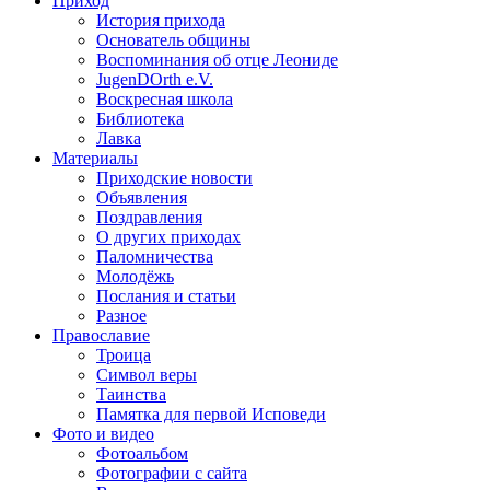
Приход
История прихода
Основатель общины
Воспоминания об отце Леониде
JugenDOrth e.V.
Воскресная школа
Библиотека
Лавка
Материалы
Приходские новости
Объявления
Поздравления
О других приходах
Паломничества
Молодёжь
Послания и статьи
Разное
Православие
Троица
Символ веры
Таинства
Памятка для первой Исповеди
Фото и видео
Фотоальбом
Фотографии с сайта