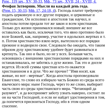
Рим., 119 зач., XV, 30-33.
Мф., 73 зач., XVII, 24 - XVIII, 4.
Феофан Затворник. Мысли на каждый день года.
(
Рим. 15, 30-33
;
Мф. 17, 24-18, 4
). Господь платит требуемую
подать церковную и все другие порядки, и церковные и
гражданские, Он исполнял и апостолов так научил, и
апостолы потом предали тот же закон и всем христианам.
Только дух жизни принимался новый; внешнее же все
оставалось как было, исключая того, что явно противно было
воле Божией, как, например, участие в идольских жертвах и т.
п. Потом христианство взяло верх, вытеснило все порядки
прежние и водворило свои. Следовало бы ожидать, что таким
образом духу христианскому удобнее будет развиваться и
крепнуть. Так оно и было, но не у всех. Большая часть,
освоившись с внешними христианскими порядками на них и
останавливалась, не заботясь о духе жизни. Так это и доселе
ведется. Из всей суммы христиан кто-то окажется
христианином и в духе. Что же прочие? "Имя носят, как
живые, но вот - мертвые". Когда апостолы проповедовали
Евангелие, то слово их избирало часть Божию из среды всего
языческого мира: ныне Господь, через то же слово, выбирает
часть свою из среды христианского мира. "Читающий да
разумеет", и да восприимет заботу узнать наверно, состоит ли
он на части Господней, и если не найдет удостоверения в том,
да попечется присвоиться Господу, ибо в этом одном
спасение.