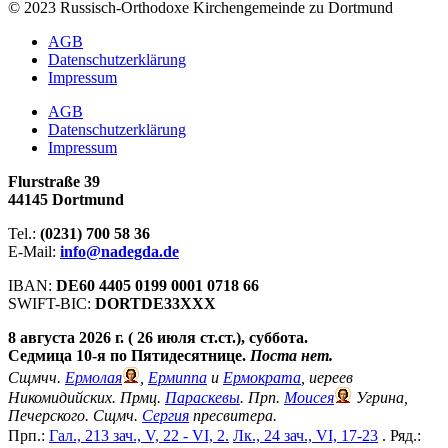
© 2023 Russisch-Orthodoxe Kirchengemeinde zu Dortmund
АGB
Datenschutzerklärung
Impressum
АGB
Datenschutzerklärung
Impressum
Flurstraße 39
44145 Dortmund
Tel.:
(0231) 700 58 36
E-Mail:
info@nadegda.de
IBAN:
DE60 4405 0199 0001 0718 66
SWIFT-BIC:
DORTDE33XXX
8 августа 2026 г. ( 26 июля ст.ст.), суббота.
Седмица 10-я по Пятидесятнице.
Поста нет.
Сщмчч.
Ермолая
,
Ермиппа
и
Ермократа
, иереев
Никомидийских. Прмц.
Параскевы
. Прп.
Моисея
Угрина,
Печерского. Сщмч.
Сергия
пресвитера.
Прп.:
Гал., 213 зач., V, 22 - VI, 2.
Лк., 24 зач., VI, 17-23
. Ряд.: