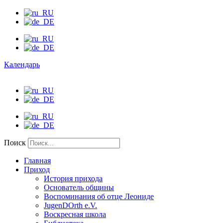
Календарь
Поиск
Главная
Приход
История прихода
Основатель общины
Воспоминания об отце Леониде
JugenDOrth e.V.
Воскресная школа