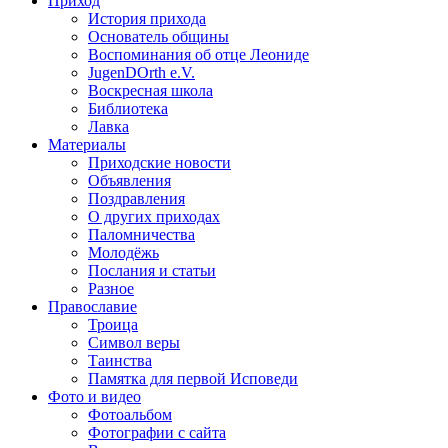
Приход
История прихода
Основатель общины
Воспоминания об отце Леониде
JugenDOrth e.V.
Воскресная школа
Библиотека
Лавка
Материалы
Приходские новости
Объявления
Поздравления
О других приходах
Паломничества
Молодёжь
Послания и статьи
Разное
Православие
Троица
Символ веры
Таинства
Памятка для первой Исповеди
Фото и видео
Фотоальбом
Фотографии с сайта