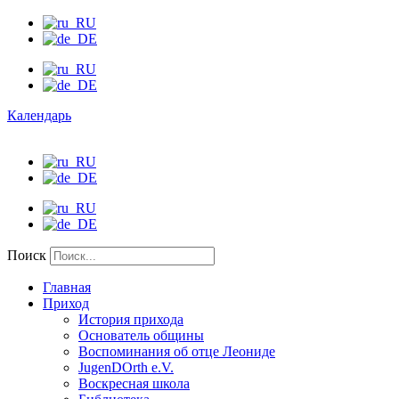
Календарь
Поиск
Главная
Приход
История прихода
Основатель общины
Воспоминания об отце Леониде
JugenDOrth e.V.
Воскресная школа