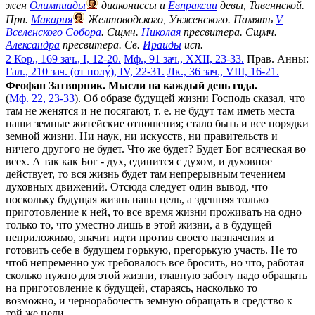
жен
Олимпиады
диакониссы и
Евпраксии
девы, Тавеннской.
Прп.
Макария
Желтоводского, Унженского. Память
V
Вселенского Собора
. Сщмч.
Николая
пресвитера. Сщмч.
Александра
пресвитера. Св.
Ираиды
исп.
2 Кор., 169 зач., I, 12-20.
Мф., 91 зач., XXII, 23-33.
Прав. Анны:
Гал., 210 зач. (от полу́), IV, 22-31.
Лк., 36 зач., VIII, 16-21.
Феофан Затворник. Мысли на каждый день года.
(
Мф. 22, 23-33
). Об образе будущей жизни Господь сказал, что
там не женятся и не посягают, т. е. не будут там иметь места
наши земные житейские отношения; стало быть и все порядки
земной жизни. Ни наук, ни искусств, ни правительств и
ничего другого не будет. Что же будет? Будет Бог всяческая во
всех. А так как Бог - дух, единится с духом, и духовное
действует, то вся жизнь будет там непрерывным течением
духовных движений. Отсюда следует один вывод, что
поскольку будущая жизнь наша цель, а здешняя только
приготовление к ней, то все время жизни проживать на одно
только то, что уместно лишь в этой жизни, а в будущей
неприложимо, значит идти против своего назначения и
готовить себе в будущем горькую, прегорькую участь. Не то
чтоб непременно уж требовалось все бросить, но что, работая
сколько нужно для этой жизни, главную заботу надо обращать
на приготовление к будущей, стараясь, насколько то
возможно, и чернорабочесть земную обращать в средство к
той же цели.