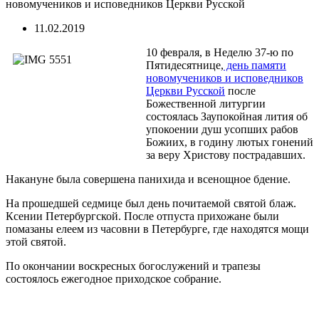
новомучеников и исповедников Церкви Русской
11.02.2019
10 февраля, в Неделю 37-ю по
Пятидесятнице,
день памяти
новомучеников и исповедников
Церкви Русской
после
Божественной литургии
состоялась Заупокойная лития об
упокоении душ усопших рабов
Божиих, в годину лютых гонений
за веру Христову пострадавших.
Накануне была совершена панихида и всенощное бдение.
На прошедшей седмице был день почитаемой святой блаж.
Ксении Петербургской. После отпуста прихожане были
помазаны елеем из часовни в Петербурге, где находятся мощи
этой святой.
По окончании воскресных богослужений и трапезы
состоялось ежегодное приходское собрание.