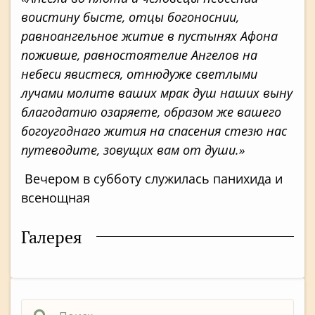
воистину бысте, отцы богоноснии,
равноангельное житие в пустынях Афона
поживше, равностоятелие Ангелов на
небеси явистеся, отнюдуже светлыми
лучами молитв ваших мрак душ наших выну
благодатию озаряете, образом же вашего
богоугоднаго жития на спасения стезю нас
путеводите, зовущих вам от души.»
Вечером в субботу служилась панихида и
всенощная
Галерея