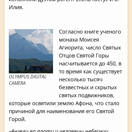
Илия.
Согласно книге ученого
монаха Моисея
Агиорита, число Святых
Отцов Святой Горы
насчитывается до 450, в
то время как существует
OLYMPUS DIGITAL
несколько тысяч
CAMERA
безвестных и скрытых
святых подвижников,
которые освятили землю Афона, что стало
причиной для наименования его Святой
Горой.
«Ангели во плоти и человецы небеснии