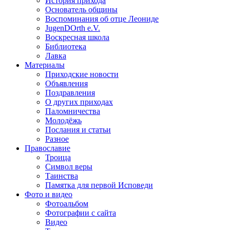
История прихода
Основатель общины
Воспоминания об отце Леониде
JugenDOrth e.V.
Воскресная школа
Библиотека
Лавка
Материалы
Приходские новости
Объявления
Поздравления
О других приходах
Паломничества
Молодёжь
Послания и статьи
Разное
Православие
Троица
Символ веры
Таинства
Памятка для первой Исповеди
Фото и видео
Фотоальбом
Фотографии с сайта
Видео