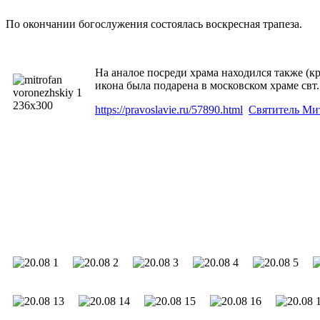
По окончании богослужения состоялась воскресная трапеза.
На аналое посреди храма находился также (к
икона была подарена в московском храме свт
https://pravoslavie.ru/57890.html
Святитель Ми