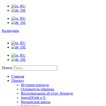
Календарь
Поиск
Главная
Приход
История прихода
Основатель общины
Воспоминания об отце Леониде
JugenDOrth e.V.
Воскресная школа