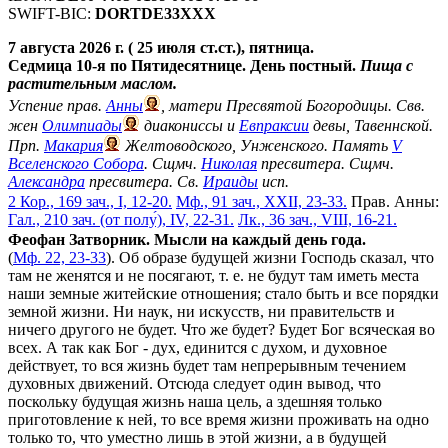
SWIFT-BIC:
DORTDE33XXX
7 августа 2026 г. ( 25 июля ст.ст.), пятница.
Седмица 10-я по Пятидесятнице. День постный.
Пища с
растительным маслом.
Успение прав.
Анны
, матери Пресвятой Богородицы. Свв.
жен
Олимпиады
диакониссы и
Евпраксии
девы, Тавеннской.
Прп.
Макария
Желтоводского, Унженского. Память
V
Вселенского Собора
. Сщмч.
Николая
пресвитера. Сщмч.
Александра
пресвитера. Св.
Ираиды
исп.
2 Кор., 169 зач., I, 12-20.
Мф., 91 зач., XXII, 23-33.
Прав. Анны:
Гал., 210 зач. (от полу́), IV, 22-31.
Лк., 36 зач., VIII, 16-21.
Феофан Затворник. Мысли на каждый день года.
(
Мф. 22, 23-33
). Об образе будущей жизни Господь сказал, что
там не женятся и не посягают, т. е. не будут там иметь места
наши земные житейские отношения; стало быть и все порядки
земной жизни. Ни наук, ни искусств, ни правительств и
ничего другого не будет. Что же будет? Будет Бог всяческая во
всех. А так как Бог - дух, единится с духом, и духовное
действует, то вся жизнь будет там непрерывным течением
духовных движений. Отсюда следует один вывод, что
поскольку будущая жизнь наша цель, а здешняя только
приготовление к ней, то все время жизни проживать на одно
только то, что уместно лишь в этой жизни, а в будущей