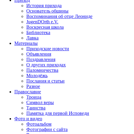
Приход
История прихода
Основатель общины
Воспоминания об отце Леониде
JugenDOrth e.V.
Воскресная школа
Библиотека
Лавка
Материалы
Приходские новости
Объявления
Поздравления
О других приходах
Паломничества
Молодёжь
Послания и статьи
Разное
Православие
Троица
Символ веры
Таинства
Памятка для первой Исповеди
Фото и видео
Фотоальбом
Фотографии с сайта