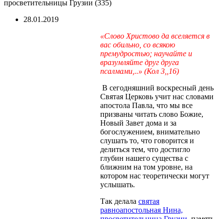
просветительницы Грузии (335)
28.01.2019
«Слово Христово да вселяется в
вас обильно, со всякою
премудростью; научайте и
вразумляйте друг друга
псалмами,..» (Кол 3,,16)
В сегодняшний воскресный день
Святая Церковь учит нас словами
апостола Павла, что мы все
призваны читать слово Божие,
Новый Завет дома и за
богослужением, внимательно
слушать то, что говорится и
делиться тем, что достигло
глубин нашего существа с
ближним на том уровне, на
котором нас теоретически могут
услышать.
Так делала
святая
равноапостольная Нина,
просветительница Грузии,
память