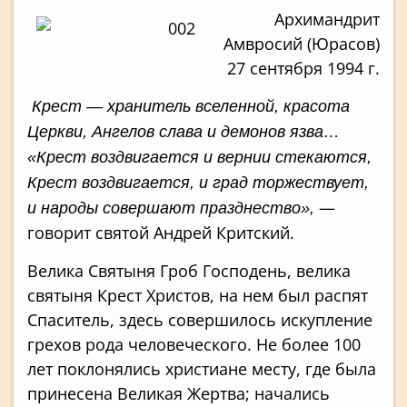
Архимандрит
Амвросий (Юрасов)
27 сентября 1994 г.
Крест — хранитель вселенной, красота
Церкви, Ангелов слава и демонов язва…
«Крест воздви­гается и вернии стекаются,
Крест воздвигается, и град торжествует,
—
и народы совершают праз­днество»,
говорит святой Андрей Критский.
Велика Святыня Гроб Господень, велика
свя­тыня Крест Христов, на нем был распят
Спаси­тель, здесь совершилось искупление
грехов рода человеческого. Не более 100
лет поклонялись христиане месту, где была
принесена Великая Жертва; начались