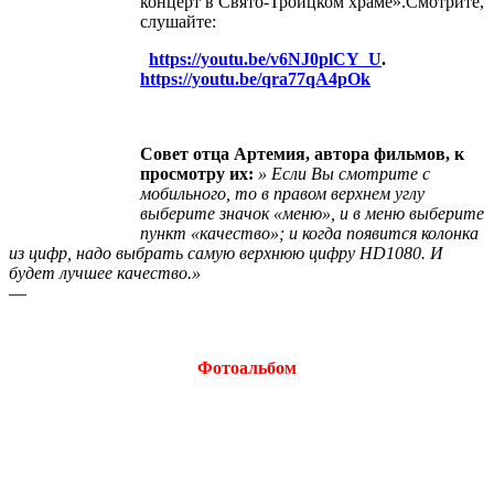
концерт в Свято-Троицком храме».Смотрите,
слушайте:
https://youtu.be/v6NJ0plCY_U
.
https://youtu.be/qra77qA4pOk
Совет отца Артемия, автора фильмов, к
просмотру их:
» Если Вы смотрите с
мобильного, то в правом верхнем углу
выберите значок «меню», и в меню выберите
пункт «качество»; и когда появится колонка
из цифр, надо выбрать самую верхнюю цифру HD1080. И
будет лучшее качество.»
—
Фотоальбом