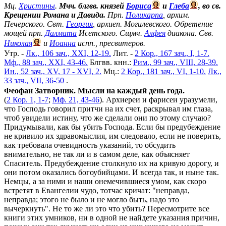
Мц.
Христины
.
Мчч. блгвв. князей
Бориса
и
Глеба
, во св.
Крещении Романа и Давида.
Прп.
Поликарпа
, архим.
Печерского. Свт.
Георгия
, архиеп. Могилевского. Обретение
мощей прп.
Далмата
Исетского. Сщмч.
Алфея
диакона. Свв.
Николая
и
Иоанна
испп., пресвитеров.
Утр. -
Лк., 106 зач., XXI, 12-19.
Лит. -
2 Кор., 167 зач., I, 1-7.
Мф., 88 зач., XXI, 43-46.
Блгвв. кнн.:
Рим., 99 зач., VIII, 28-39.
Ин., 52 зач., XV, 17 - XVI, 2.
Мц.:
2 Кор., 181 зач., VI, 1-10.
Лк.,
33 зач., VII, 36-50
.
Феофан Затворник. Мысли на каждый день года.
(
2 Кор. 1, 1-7
;
Мф. 21, 43-46
). Архиереи и фарисеи уразумели,
что Господь говорил притчи на их счет, раскрывал им глаза,
чтоб увидели истину, что же сделали они по этому случаю?
Придумывали, как бы убить Господа. Если бы предубеждение
не кривило их здравомыслия, им следовало, если не поверить,
как требовала очевидность указаний, то обсудить
внимательно, не так ли и в самом деле, как объясняет
Спаситель. Предубеждение столкнуло их на кривую дорогу, и
они потом оказались богоубийцами. И всегда так, и ныне так.
Немцы, а за ними и наши онемечившиеся умом, как скоро
встретят в Евангелии чудо, тотчас кричат: "неправда,
неправда; этого не было и не могло быть, надо это
вычеркнуть". Не то же ли это что убить? Пересмотрите все
книги этих умников, ни в одной не найдете указания причин,