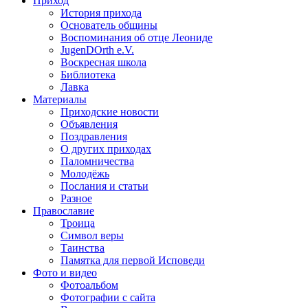
Приход
История прихода
Основатель общины
Воспоминания об отце Леониде
JugenDOrth e.V.
Воскресная школа
Библиотека
Лавка
Материалы
Приходские новости
Объявления
Поздравления
О других приходах
Паломничества
Молодёжь
Послания и статьи
Разное
Православие
Троица
Символ веры
Таинства
Памятка для первой Исповеди
Фото и видео
Фотоальбом
Фотографии с сайта