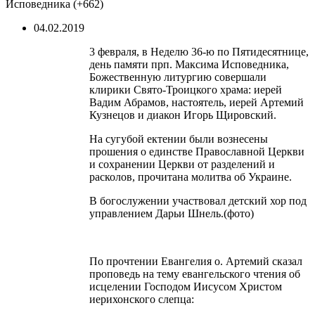
Исповедника (+662)
04.02.2019
3 февраля, в Неделю 36-ю по Пятидесятнице,
день памяти прп. Максима Исповедника,
Божественную литургию совершали
клирики Свято-Троицкого храма: иерей
Вадим Абрамов, настоятель, иерей Артемий
Кузнецов и диакон Игорь Щировский.
На сугубой ектении были вознесены
прошения о единстве Православной Церкви
и сохранении Церкви от разделений и
расколов, прочитана молитва об Украине.
В богослужении участвовал детский хор под
управлением Дарьи Шнель.(фото)
По прочтении Евангелия о. Артемий сказал
проповедь на тему евангельского чтения об
исцелении Господом Иисусом Христом
иерихонского слепца: