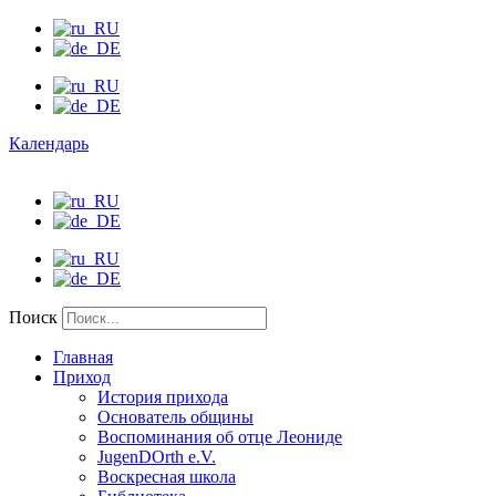
Календарь
Поиск
Главная
Приход
История прихода
Основатель общины
Воспоминания об отце Леониде
JugenDOrth e.V.
Воскресная школа