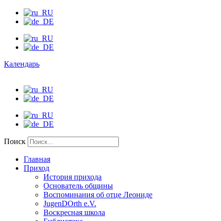
Календарь
Поиск
Главная
Приход
История прихода
Основатель общины
Воспоминания об отце Леониде
JugenDOrth e.V.
Воскресная школа