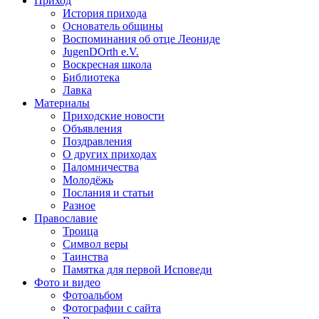
Приход
История прихода
Основатель общины
Воспоминания об отце Леониде
JugenDOrth e.V.
Воскресная школа
Библиотека
Лавка
Материалы
Приходские новости
Объявления
Поздравления
О других приходах
Паломничества
Молодёжь
Послания и статьи
Разное
Православие
Троица
Символ веры
Таинства
Памятка для первой Исповеди
Фото и видео
Фотоальбом
Фотографии с сайта