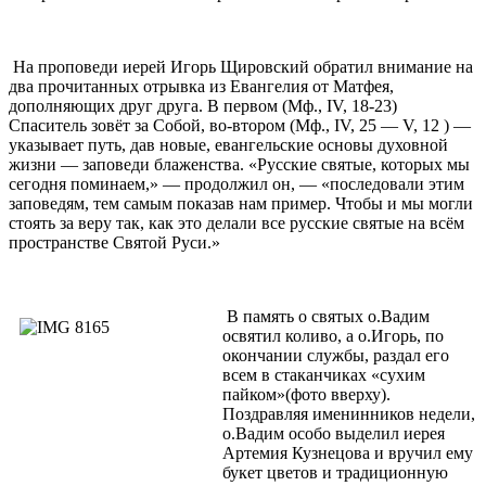
На проповеди иерей Игорь Щировский обратил внимание на
два прочитанных отрывка из Евангелия от Матфея,
дополняющих друг друга. В первом (Мф., IV, 18-23)
Спаситель зовёт за Собой, во-втором (Мф., IV, 25 — V, 12 ) —
указывает путь, дав новые, евангельские основы духовной
жизни — заповеди блаженства. «Русские святые, которых мы
сегодня поминаем,» — продолжил он, — «последовали этим
заповедям, тем самым показав нам пример. Чтобы и мы могли
стоять за веру так, как это делали все русские святые на всём
пространстве Святой Руси.»
В память о святых о.Вадим
освятил коливо, а о.Игорь, по
окончании службы, раздал его
всем в стаканчиках «сухим
пайком»(фото вверху).
Поздравляя именинников недели,
о.Вадим особо выделил иерея
Артемия Кузнецова и вручил ему
букет цветов и традиционную