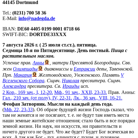
44145 Dortmund
Tel.:
(0231) 700 58 36
E-Mail:
info@nadegda.de
IBAN:
DE60 4405 0199 0001 0718 66
SWIFT-BIC:
DORTDE33XXX
7 августа 2026 г. ( 25 июля ст.ст.), пятница.
Седмица 10-я по Пятидесятнице. День постный.
Пища с
растительным маслом.
Успение прав.
Анны
, матери Пресвятой Богородицы. Свв.
жен
Олимпиады
диакониссы и
Евпраксии
девы, Тавеннской.
Прп.
Макария
Желтоводского, Унженского. Память
V
Вселенского Собора
. Сщмч.
Николая
пресвитера. Сщмч.
Александра
пресвитера. Св.
Ираиды
исп.
2 Кор., 169 зач., I, 12-20.
Мф., 91 зач., XXII, 23-33.
Прав. Анны:
Гал., 210 зач. (от полу́), IV, 22-31.
Лк., 36 зач., VIII, 16-21.
Феофан Затворник. Мысли на каждый день года.
(
Мф. 22, 23-33
). Об образе будущей жизни Господь сказал, что
там не женятся и не посягают, т. е. не будут там иметь места
наши земные житейские отношения; стало быть и все порядки
земной жизни. Ни наук, ни искусств, ни правительств и
ничего другого не будет. Что же будет? Будет Бог всяческая во
всех. А так как Бог - дух, единится с духом, и духовное