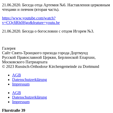
21.06.2020. Беседа отца Артемия №6. Наставления церковным
чтецами и певчим (вторая часть).
https://www.youtube.com/watch?
v=CQrJiRh0Hgo&feature=youtu.be
21.06.2020. Беседа о богословии с отцом Игорем №3.
Галерея
Сайт Свято-Троицкого прихода города Дортмунд
Русской Православной Церкви, Берлинской Епархии,
Московского Патриархата
© 2023 Russisch-Orthodoxe Kirchengemeinde zu Dortmund
АGB
Datenschutzerklärung
Impressum
АGB
Datenschutzerklärung
Impressum
Flurstraße 39