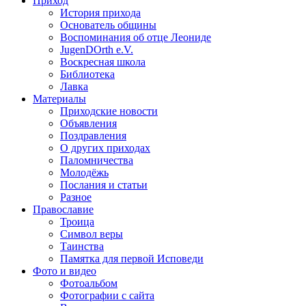
Приход
История прихода
Основатель общины
Воспоминания об отце Леониде
JugenDOrth e.V.
Воскресная школа
Библиотека
Лавка
Материалы
Приходские новости
Объявления
Поздравления
О других приходах
Паломничества
Молодёжь
Послания и статьи
Разное
Православие
Троица
Символ веры
Таинства
Памятка для первой Исповеди
Фото и видео
Фотоальбом
Фотографии с сайта