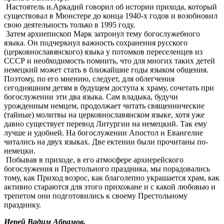
Настоятель и.Аркадий говорил об истории прихода, который
существовал в Мюнстере до конца 1940-х годов и возобновил
свою деятельность только в 1995 году.
Затем архиепископ Марк затронул тему богослужебного
языка. Он подчеркнул важность сохранения русского
(церковнославянского) языка у потомков переселенцев из
СССР и необходимость помнить, что для многих таких детей
немецкий может стать в ближайшие годы языком общения.
Поэтому, по его мнению, следует, для облегчения
сегодняшним детям в будущем доступа к храму, сочетать при
богослужении эти два языка. Сам владыка, будучи
урожденным немцем, продолжает читать священнические
(тайные) молитвы на церковнославянском языке, хотя уже
давно существует перевод Литургии на немецкий. Так ему
лучше и удобней. На богослужении Апостол и Евангелие
читались на двух языках. Две ектении были прочитаны по-
немецки.
Побывав в приходе, в его атмосфере архиерейского
богослужения и Престольного праздника, мы порадовались
тому, как Приход возрос, как благолепно украшается храм, как
активно стараются для этого прихожане и с какой любовью и
трепетом они подготовились к своему Престольному
празднику.
Иерей Вадим Абрамов.