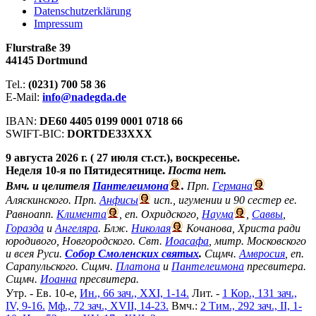
Datenschutzerklärung
Impressum
Flurstraße 39
44145 Dortmund
Tel.:
(0231) 700 58 36
E-Mail:
info@nadegda.de
IBAN:
DE60 4405 0199 0001 0718 66
SWIFT-BIC:
DORTDE33XXX
9 августа 2026 г. ( 27 июля ст.ст.), воскресенье.
Неделя 10-я по Пятидесятнице.
Поста нет.
Вмч. и целителя
Пантелеимона
.
Прп.
Германа
Аляскинского. Прп.
Анфисы
исп., игумении и 90 сестер ее.
Равноапп.
Климента
, еп. Охридского,
Наума
,
Саввы
,
Горазда
и
Ангеляра
. Блж.
Николая
Кочанова, Христа ради
юродивого, Новгородского. Свт.
Иоасафа
, митр. Московского
и всея Руси.
Собор Смоленских святых
.
Сщмч.
Амвросия
, еп.
Сарапульского. Сщмч.
Платона
и
Пантелеимона
пресвитера.
Сщмч.
Иоанна
пресвитера.
Утр. - Ев. 10-е,
Ин., 66 зач., XXI, 1-14.
Лит. -
1 Кор., 131 зач.,
IV, 9-16.
Мф., 72 зач., XVII, 14-23.
Вмч.:
2 Тим., 292 зач., II, 1-