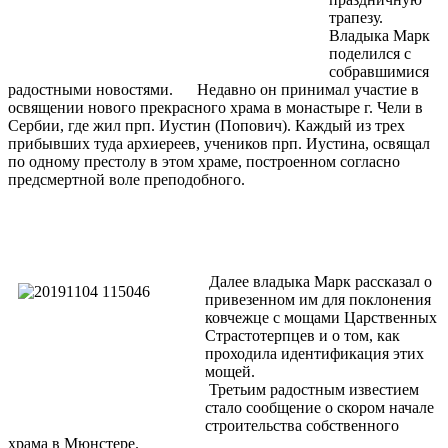
трапезу.
Владыка Марк
поделился с
собравшимися
радостными новостями. Недавно он принимал участие в
освящении нового прекрасного храма в монастыре г. Чели в
Сербии, где жил прп. Иустин (Попович). Каждый из трех
прибывших туда архиереев, учеников прп. Иустина, освящал
по одному престолу в этом храме, построенном согласно
предсмертной воле преподобного.
Далее владыка Марк рассказал о
привезенном им для поклонения
ковчежце с мощами Царственных
Страстотерпцев и о том, как
проходила идентификация этих
мощей.
Третьим радостным известием
стало сообщение о скором начале
строительства собственного
храма в Мюнстере.