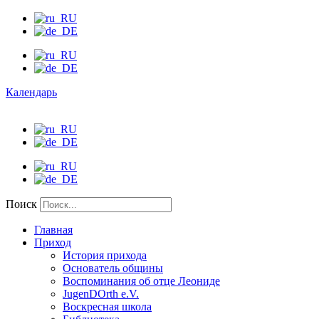
Календарь
Поиск
Главная
Приход
История прихода
Основатель общины
Воспоминания об отце Леониде
JugenDOrth e.V.
Воскресная школа