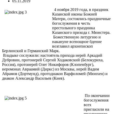
05.11.2019
4 ноября 2019 года, в праздник
Казанской иконы Божией
Матери, состоялись праздничные
богослужения в честь
престольного праздника
Казанского прихода г. Мюнстера.
Божественную литургию и
накануне всенощное бдение
возглавил архиепископ
Берлинский и Германский Марк.
Владыке сослужили: настоятель прихода иерей Аркадий
Дубровин, протоиерей Сергий Ходаковский (Белокуриха,
Россия), протоиерей Олег Никифоров (Клопенбург),
иеромонах Авраамий (Диркс) из Москвы, иерей Вадим
Абрамов (Дортмунд), протодиакон Варфоломей (Мюнхен) и
диакон Александр Васильев (Киев).
По окончании
богослужения
всех
пригласили на
праздничную