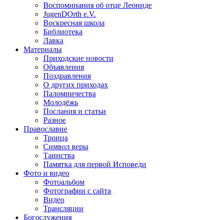
Воспоминания об отце Леониде
JugenDOrth e.V.
Воскресная школа
Библиотека
Лавка
Материалы
Приходские новости
Объявления
Поздравления
О других приходах
Паломничества
Молодёжь
Послания и статьи
Разное
Православие
Троица
Символ веры
Таинства
Памятка для первой Исповеди
Фото и видео
Фотоальбом
Фотографии с сайта
Видео
Трансляции
Богослужения