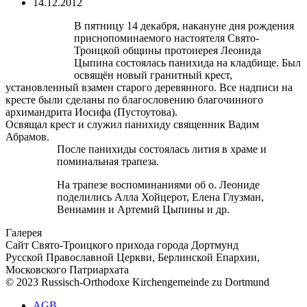
14.12.2012
В пятницу 14 декабря, накануне дня рождения
приснопоминаемого настоятеля Свято-
Троицкой общины протоиерея Леонида
Цыпина состоялась панихида на кладбище. Был
освящён новый гранитный крест,
установленный взамен старого деревянного. Все надписи на
кресте были сделаны по благословению благочинного
архимандрита Иосифа (Пустоутова).
Освящал крест и служил панихиду священник Вадим
Абрамов.
После панихиды состоялась лития в храме и
поминальная трапеза.
На трапезе воспоминаниями об о. Леониде
поделились Алла Хойцерот, Елена Глузман,
Вениамин и Артемий Цыпины и др.
Галерея
Сайт Свято-Троицкого прихода города Дортмунд
Русской Православной Церкви, Берлинской Епархии,
Московского Патриархата
© 2023 Russisch-Orthodoxe Kirchengemeinde zu Dortmund
АGB