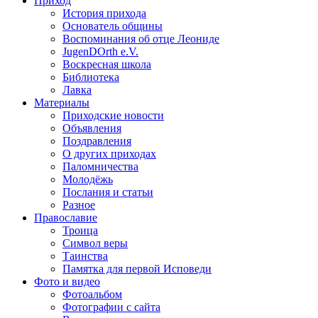
Приход
История прихода
Основатель общины
Воспоминания об отце Леониде
JugenDOrth e.V.
Воскресная школа
Библиотека
Лавка
Материалы
Приходские новости
Объявления
Поздравления
О других приходах
Паломничества
Молодёжь
Послания и статьи
Разное
Православие
Троица
Символ веры
Таинства
Памятка для первой Исповеди
Фото и видео
Фотоальбом
Фотографии с сайта