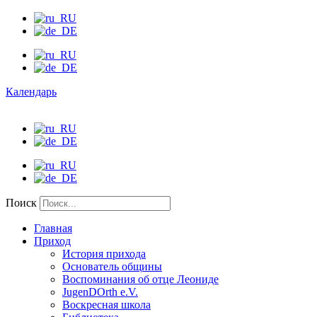
Календарь
Поиск
Главная
Приход
История прихода
Основатель общины
Воспоминания об отце Леониде
JugenDOrth e.V.
Воскресная школа