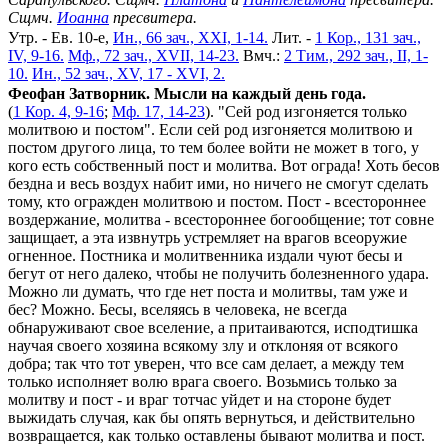
Сщмч.
Иоанна
пресвитера.
Утр. - Ев. 10-е,
Ин., 66 зач., XXI, 1-14.
Лит. -
1 Кор., 131 зач.,
IV, 9-16.
Мф., 72 зач., XVII, 14-23.
Вмч.:
2 Тим., 292 зач., II, 1-
10.
Ин., 52 зач., XV, 17 - XVI, 2.
Феофан Затворник. Мысли на каждый день года.
(
1 Кор. 4, 9-16
;
Мф. 17, 14-23
). "Сей род изгоняется только
молитвою и постом". Если сей род изгоняется молитвою и
постом другого лица, то тем более войти не может в того, у
кого есть собственный пост и молитва. Вот ограда! Хоть бесов
бездна и весь воздух набит ими, но ничего не смогут сделать
тому, кто огражден молитвою и постом. Пост - всестороннее
воздержание, молитва - всестороннее богообщение; тот совне
защищает, а эта извнутрь устремляет на врагов всеоружие
огненное. Постника и молитвенника издали чуют бесы и
бегут от него далеко, чтобы не получить болезненного удара.
Можно ли думать, что где нет поста и молитвы, там уже и
бес? Можно. Бесы, вселяясь в человека, не всегда
обнаруживают свое вселение, а притаиваются, исподтишка
научая своего хозяина всякому злу и отклоняя от всякого
добра; так что тот уверен, что все сам делает, а между тем
только исполняет волю врага своего. Возьмись только за
молитву и пост - и враг тотчас уйдет и на стороне будет
выжидать случая, как бы опять вернуться, и действительно
возвращается, как только оставлены бывают молитва и пост.