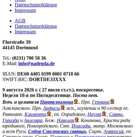
Datenschutzerklärung
Impressum
АGB
Datenschutzerklärung
Impressum
Flurstraße 39
44145 Dortmund
Tel.:
(0231) 700 58 36
E-Mail:
info@nadegda.de
IBAN:
DE60 4405 0199 0001 0718 66
SWIFT-BIC:
DORTDE33XXX
9 августа 2026 г. ( 27 июля ст.ст.), воскресенье.
Неделя 10-я по Пятидесятнице.
Поста нет.
Вмч. и целителя
Пантелеимона
.
Прп.
Германа
Аляскинского. Прп.
Анфисы
исп., игумении и 90 сестер ее.
Равноапп.
Климента
, еп. Охридского,
Наума
,
Саввы
,
Горазда
и
Ангеляра
. Блж.
Николая
Кочанова, Христа ради
юродивого, Новгородского. Свт.
Иоасафа
, митр. Московского
и всея Руси.
Собор Смоленских святых
.
Сщмч.
Амвросия
, еп.
Сарапульского. Сщмч.
Платона
и
Пантелеимона
пресвитера.