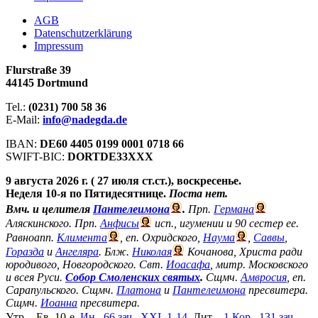
АGB
Datenschutzerklärung
Impressum
Flurstraße 39
44145 Dortmund
Tel.:
(0231) 700 58 36
E-Mail:
info@nadegda.de
IBAN:
DE60 4405 0199 0001 0718 66
SWIFT-BIC:
DORTDE33XXX
9 августа 2026 г. ( 27 июля ст.ст.), воскресенье.
Неделя 10-я по Пятидесятнице.
Поста нет.
Вмч. и целителя
Пантелеимона
.
Прп.
Германа
Аляскинского. Прп.
Анфисы
исп., игумении и 90 сестер ее.
Равноапп.
Климента
, еп. Охридского,
Наума
,
Саввы
,
Горазда
и
Ангеляра
. Блж.
Николая
Кочанова, Христа ради
юродивого, Новгородского. Свт.
Иоасафа
, митр. Московского
и всея Руси.
Собор Смоленских святых
.
Сщмч.
Амвросия
, еп.
Сарапульского. Сщмч.
Платона
и
Пантелеимона
пресвитера.
Сщмч.
Иоанна
пресвитера.
Утр. - Ев. 10-е,
Ин., 66 зач., XXI, 1-14.
Лит. -
1 Кор., 131 зач.,