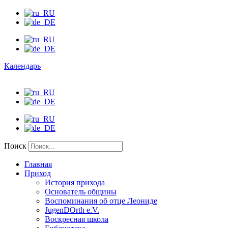
Календарь
Поиск
Главная
Приход
История прихода
Основатель общины
Воспоминания об отце Леониде
JugenDOrth e.V.
Воскресная школа