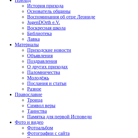
Приход
История прихода
Основатель общины
Воспоминания об отце Леониде
JugenDOrth e.V.
Воскресная школа
Библиотека
Лавка
Материалы
Приходские новости
Объявления
Поздравления
О других приходах
Паломничества
Молодёжь
Послания и статьи
Разное
Православие
Троица
Символ веры
Таинства
Памятка для первой Исповеди
Фото и видео
Фотоальбом
Фотографии с сайта