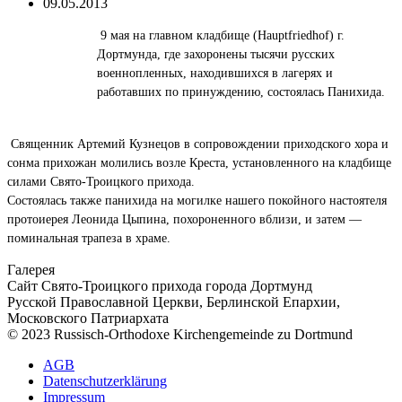
09.05.2013
9 мая на главном кладбище (Hauptfriedhof)
г.
Дортмунда,
где захоронены тысячи русских
военнопленных,
находившихся в лагерях и
работавших по принуждению,
состоялась Панихида.
Священник Артемий Кузнецов в сопровождении приходского хора и
сонма прихожан молились возле Креста, установленного на кладбище
силами Свято-Троицкого прихода.
Состоялась также панихида на могилке нашего покойного настоятеля
протоиерея Леонида Цыпина, похороненного вблизи, и затем —
поминальная трапеза в храме.
Галерея
Сайт Свято-Троицкого прихода города Дортмунд
Русской Православной Церкви, Берлинской Епархии,
Московского Патриархата
© 2023 Russisch-Orthodoxe Kirchengemeinde zu Dortmund
АGB
Datenschutzerklärung
Impressum