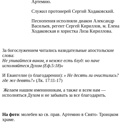
Артемию.
Служил протоиерей Сергий Ходаковский.
Песнопения исполняли диакон Александр
Васильев, регент Сергей Кириллов, м. Елена
Ходаковская и хористка Лиза Кириллова.
За богослужением читались назидательные апостольские
слова:
Не
упивайтеся
вином
, в немже
есть блуд
:
но паче
исполняйтеся Духом
(Еф.5:18)
«
И Евангелие (о благодарении):
» Не десять ли очистились?
где же девять?»
(Лк. 17:11-17)
Желаем нашим именинникам, а также и всем нам —
исполняться Духом и не забывать за все благодарить.
На фото
: молебен ко св. прав. Артемию в Свято- Троицком
храме.