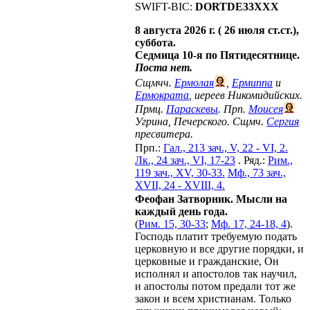
SWIFT-BIC:
DORTDE33XXX
8 августа 2026 г. ( 26 июля ст.ст.),
суббота.
Седмица 10-я по Пятидесятнице.
Поста нет.
Сщмчч.
Ермолая
,
Ермиппа
и
Ермократа
, иереев Никомидийских.
Прмц.
Параскевы
. Прп.
Моисея
Угрина, Печерского. Сщмч.
Сергия
пресвитера.
Прп.:
Гал., 213 зач., V, 22 - VI, 2.
Лк., 24 зач., VI, 17-23
. Ряд.:
Рим.,
119 зач., XV, 30-33.
Мф., 73 зач.,
XVII, 24 - XVIII, 4.
Феофан Затворник. Мысли на
каждый день года.
(
Рим. 15, 30-33
;
Мф. 17, 24-18, 4
).
Господь платит требуемую подать
церковную и все другие порядки, и
церковные и гражданские, Он
исполнял и апостолов так научил,
и апостолы потом предали тот же
закон и всем христианам. Только