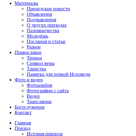
Материалы
Приходские новости
Объявления
Поздравления
О других приходах
Паломничества
Молодёжь
Послания и статьи
Разное
Православие
Троица
Символ веры
Таинства
Памятка для первой Исповеди
Фото и видео
Фотоальбом
Фотографии с сайта
Видео
Трансляции
Богослужения
Контакт
Главная
Приход
История прихода