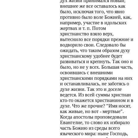
дух жизни принимался новый;
внешнее же все оставалось как
было, исключая того, что явно
противно было воле Божией, как,
например, участие в идольских
жертвах и т. п. Потом
христианство взяло верх,
вытеснило все порядки прежние и
водворило свои. Следовало бы
ожидать, что таким образом духу
христианскому удобнее будет
развиваться и крепнуть. Так оно и
было, но не у всех. Большая часть,
освоившись с внешними
христианскими порядками на них
и останавливалась, не заботясь о
духе жизни. Так это и доселе
ведется. Из всей суммы христиан
кто-то окажется христианином и в
духе. Что же прочие? "Имя носят,
как живые, но вот - мертвые".
Когда апостолы проповедовали
Евангелие, то слово их избирало
часть Божию из среды всего
языческого мира: ныне Господь,