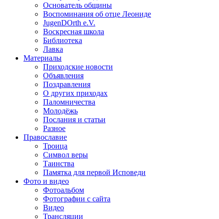
Основатель общины
Воспоминания об отце Леониде
JugenDOrth e.V.
Воскресная школа
Библиотека
Лавка
Материалы
Приходские новости
Объявления
Поздравления
О других приходах
Паломничества
Молодёжь
Послания и статьи
Разное
Православие
Троица
Символ веры
Таинства
Памятка для первой Исповеди
Фото и видео
Фотоальбом
Фотографии с сайта
Видео
Трансляции