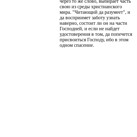
через то же слово, выбирает часть
свою из среды христианского
мира. "Читающий да разумеет", и
да восприимет заботу узнать
наверно, состоит ли он на части
Господней, и если не найдет
удостоверения в том, да попечется
присвоиться Господу, ибо в этом
одном спасение.