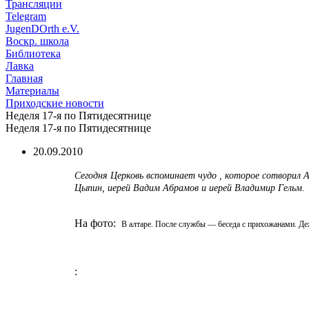
Трансляции
Telegram
JugenDOrth e.V.
Воскр. школа
Библиотека
Лавка
Главная
Материалы
Приходские новости
Неделя 17-я по Пятидесятнице
Неделя 17-я по Пятидесятнице
20.09.2010
Сегодня Церковь вспоминает чудо , которое сотворил 
Цыпин, иерей Вадим Абрамов и иерей Владимир Гельм.
На фото:
В алтаре. После службы — беседа с прихожанами. Д
: