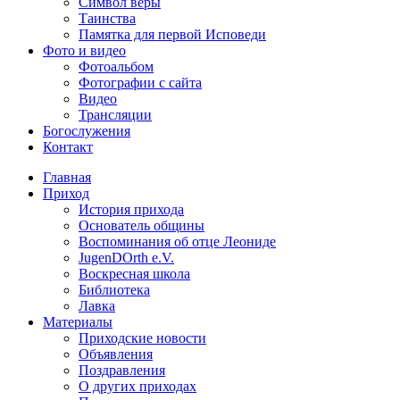
Символ веры
Таинства
Памятка для первой Исповеди
Фото и видео
Фотоальбом
Фотографии с сайта
Видео
Трансляции
Богослужения
Контакт
Главная
Приход
История прихода
Основатель общины
Воспоминания об отце Леониде
JugenDOrth e.V.
Воскресная школа
Библиотека
Лавка
Материалы
Приходские новости
Объявления
Поздравления
О других приходах