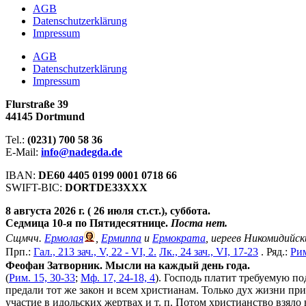
АGB
Datenschutzerklärung
Impressum
АGB
Datenschutzerklärung
Impressum
Flurstraße 39
44145 Dortmund
Tel.:
(0231) 700 58 36
E-Mail:
info@nadegda.de
IBAN:
DE60 4405 0199 0001 0718 66
SWIFT-BIC:
DORTDE33XXX
8 августа 2026 г. ( 26 июля ст.ст.), суббота.
Седмица 10-я по Пятидесятнице.
Поста нет.
Сщмчч.
Ермолая
,
Ермиппа
и
Ермократа
, иереев Никомидийск
Прп.:
Гал., 213 зач., V, 22 - VI, 2.
Лк., 24 зач., VI, 17-23
. Ряд.:
Рим
Феофан Затворник. Мысли на каждый день года.
(
Рим. 15, 30-33
;
Мф. 17, 24-18, 4
). Господь платит требуемую по
предали тот же закон и всем христианам. Только дух жизни при
участие в идольских жертвах и т. п. Потом христианство взял