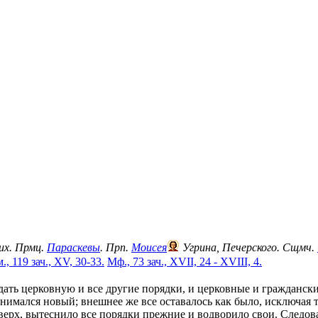
их. Прмц.
Параскевы
. Прп.
Моисея
Угрина, Печерского. Сщмч.
., 119 зач., XV, 30-33.
Мф., 73 зач., XVII, 24 - XVIII, 4.
дать церковную и все другие порядки, и церковные и граждански
нимался новый; внешнее же все оставалось как было, исключая т
о верх, вытеснило все порядки прежние и водворило свои. Следов