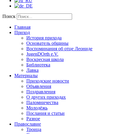
Поиск
Главная
Приход
История прихода
Основатель общины
Воспоминания об отце Леониде
JugenDOrth e.V.
Воскресная школа
Библиотека
Лавка
Материалы
Приходские новости
Объявления
Поздравления
О других приходах
Паломничества
Молодёжь
Послания и статьи
Разное
Православие
Троица