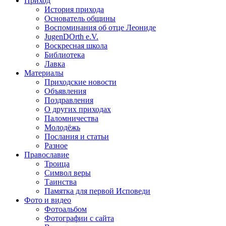
Приход
История прихода
Основатель общины
Воспоминания об отце Леониде
JugenDOrth e.V.
Воскресная школа
Библиотека
Лавка
Материалы
Приходские новости
Объявления
Поздравления
О других приходах
Паломничества
Молодёжь
Послания и статьи
Разное
Православие
Троица
Символ веры
Таинства
Памятка для первой Исповеди
Фото и видео
Фотоальбом
Фотографии с сайта