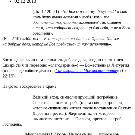
02.12.2013
(
Лк. 12:20–21)
«
Но Бог сказал ему: безумный! в сию
ночь душу твою возьмут у тебя; кому же
достанется то, что ты заготовил
?
Так бывает
с тем, кто собирает сокровища для себя, а не в Бога
богатеет».
(Еф. 2:10)
«Ибо мы — Его творение, созданы во Христе Иисусе
на добрые дела, которые Бог предназначил нам исполнять
».
Бог предназначил нам исполнять добрые дела, и одно из этих дел —
Евхаристия (в переводе:
«благодарение») —
Божественная Литургия
(Лк.
(в переводе «общее дело»): «
Сие творите в Мое воспоминание
»
22:19)
.
На фото: воскресенье в храме
.
Великий вход, символизирующий погребение
Спасителя в новом гробе (о чем говорят тропари,
которые священник читает после поставления Святых
Даров на престол). Жертвенник, от которого
начинается шествие — Голгофа, престол — гроб
Господень.
Многая лета! Игорь Щировский — пономарь,