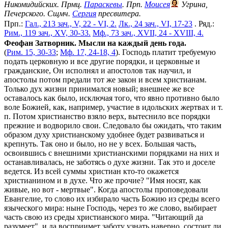
Никомидийских. Прмц.
Параскевы
. Прп.
Моисея
Угрина,
Печерского. Сщмч.
Сергия
пресвитера.
Прп.:
Гал., 213 зач., V, 22 - VI, 2.
Лк., 24 зач., VI, 17-23
. Ряд.:
Рим., 119 зач., XV, 30-33.
Мф., 73 зач., XVII, 24 - XVIII, 4.
Феофан Затворник. Мысли на каждый день года.
(
Рим. 15, 30-33
;
Мф. 17, 24-18, 4
). Господь платит требуемую
подать церковную и все другие порядки, и церковные и
гражданские, Он исполнял и апостолов так научил, и
апостолы потом предали тот же закон и всем христианам.
Только дух жизни принимался новый; внешнее же все
оставалось как было, исключая того, что явно противно было
воле Божией, как, например, участие в идольских жертвах и т.
п. Потом христианство взяло верх, вытеснило все порядки
прежние и водворило свои. Следовало бы ожидать, что таким
образом духу христианскому удобнее будет развиваться и
крепнуть. Так оно и было, но не у всех. Большая часть,
освоившись с внешними христианскими порядками на них и
останавливалась, не заботясь о духе жизни. Так это и доселе
ведется. Из всей суммы христиан кто-то окажется
христианином и в духе. Что же прочие? "Имя носят, как
живые, но вот - мертвые". Когда апостолы проповедовали
Евангелие, то слово их избирало часть Божию из среды всего
языческого мира: ныне Господь, через то же слово, выбирает
часть свою из среды христианского мира. "Читающий да
разумеет", и да восприимет заботу узнать наверно, состоит ли