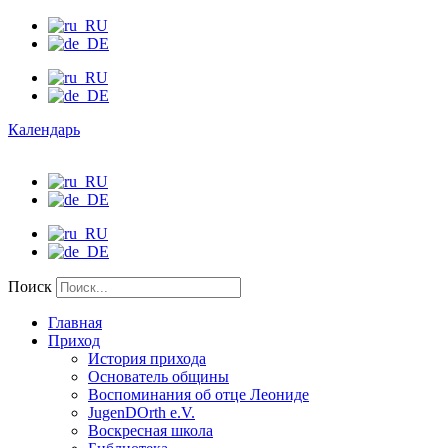
Календарь
Поиск
Главная
Приход
История прихода
Основатель общины
Воспоминания об отце Леониде
JugenDOrth e.V.
Воскресная школа