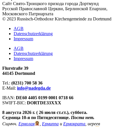
Сайт Свято-Троицкого прихода города Дортмунд
Русской Православной Церкви, Берлинской Епархии,
Московского Патриархата
© 2023 Russisch-Orthodoxe Kirchengemeinde zu Dortmund
АGB
Datenschutzerklärung
Impressum
АGB
Datenschutzerklärung
Impressum
Flurstraße 39
44145 Dortmund
Tel.:
(0231) 700 58 36
E-Mail:
info@nadegda.de
IBAN:
DE60 4405 0199 0001 0718 66
SWIFT-BIC:
DORTDE33XXX
8 августа 2026 г. ( 26 июля ст.ст.), суббота.
Седмица 10-я по Пятидесятнице.
Поста нет.
Сщмчч.
Ермолая
,
Ермиппа
и
Ермократа
, иереев