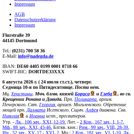
Impressum
АGB
Datenschutzerklärung
Impressum
Flurstraße 39
44145 Dortmund
Tel.:
(0231) 700 58 36
E-Mail:
info@nadegda.de
IBAN:
DE60 4405 0199 0001 0718 66
SWIFT-BIC:
DORTDE33XXX
6 августа 2026 г. ( 24 июля ст.ст.), четверг.
Седмица 10-я по Пятидесятнице.
Поста нет.
Мц.
Христины
.
Мчч. блгвв. князей
Бориса
и
Глеба
, во св.
Крещении Романа и Давида.
Прп.
Поликарпа
, архим.
Печерского. Свт.
Георгия
, архиеп. Могилевского. Обретение
мощей прп.
Далмата
Исетского. Сщмч.
Алфея
диакона. Свв.
Николая
и
Иоанна
испп., пресвитеров.
Утр. -
Лк., 106 зач., XXI, 12-19.
Лит. -
2 Кор., 167 зач., I, 1-7.
Мф., 88 зач., XXI, 43-46.
Блгвв. кнн.:
Рим., 99 зач., VIII, 28-39.
Ин., 52 зач., XV, 17 - XVI, 2.
Мц.:
2 Кор., 181 зач., VI, 1-10.
Лк.,