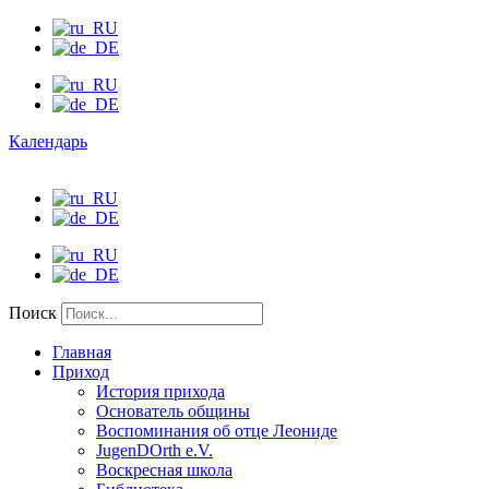
Календарь
Поиск
Главная
Приход
История прихода
Основатель общины
Воспоминания об отце Леониде
JugenDOrth e.V.
Воскресная школа