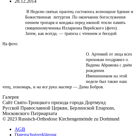
28.12.2014
В Неделю святых праотец
состоялось всенощное бдение и
Божественная литургия. По окончании богослужения
пением тропаря и кондака перед иконой
чтили память
священномученика Иллариона Верейского
(фото).
Затем, как всегда, — трапеза с чтением и беседой.
На фото:
О. Артемий от лица всех
прихожан поздравил о.
Вадима Абрамова с днём
рождения.
Именинником на этой
неделе был также наш
чтец, пономарь, и
на все руки мастер
— Дима Бобров.
Галерея
Сайт Свято-Троицкого прихода города Дортмунд
Русской Православной Церкви, Берлинской Епархии,
Московского Патриархата
© 2023 Russisch-Orthodoxe Kirchengemeinde zu Dortmund
АGB
Datenschutzerklärung