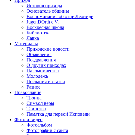
Приход
История прихода
Основатель общины
Воспоминания об отце Леониде
JugenDOrth e.V.
Воскресная школа
Библиотека
Лавка
Материалы
Приходские новости
Объявления
Поздравления
О других приходах
Паломничества
Молодёжь
Послания и статьи
Разное
Православие
Троица
Символ веры
Таинства
Памятка для первой Исповеди
Фото и видео
Фотоальбом
Фотографии с сайта